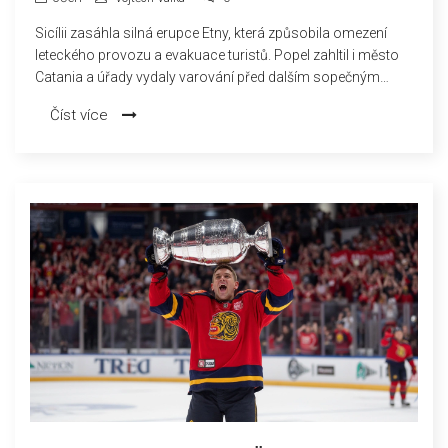
Sicílii zasáhla silná erupce Etny, která způsobila omezení
leteckého provozu a evakuace turistů. Popel zahltil i město
Catania a úřady vydaly varování před dalším sopečným
materiálem. Vyhasínání sopky je stále v nedohlednu.
Číst více