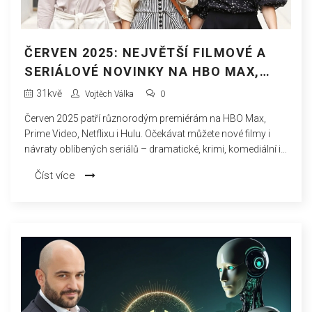
ČERVEN 2025: NEJVĚTŠÍ FILMOVÉ A
SERIÁLOVÉ NOVINKY NA HBO MAX,
PRIME VIDEO A NETFLIXU
31
kvě
Vojtěch Válka
0
Červen 2025 patří různorodým premiérám na HBO Max,
Prime Video, Netflixu i Hulu. Očekávat můžete nové filmy i
návraty oblíbených seriálů – dramatické, krimi, komediální i
dokumentární projekty, včetně hvězdných hereckých jmen a
Číst více
návratu hitů jako Squid Game nebo Medvěd.