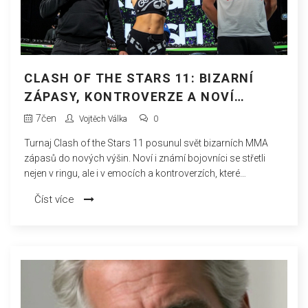
CLASH OF THE STARS 11: BIZARNÍ
ZÁPASY, KONTROVERZE A NOVÍ
HRDINOVÉ
7
čen
Vojtěch Válka
0
Turnaj Clash of the Stars 11 posunul svět bizarních MMA
zápasů do nových výšin. Noví i známí bojovníci se střetli
nejen v ringu, ale i v emocích a kontroverzích, které
překvapily i ostřílené fanoušky. Střety internetových celebrit s
Číst více
nádechem dramatu přerostly v nezapomenutelnou show.