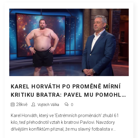
KAREL HORVÁTH PO PROMĚNĚ MÍRNÍ
KRITIKU BRATRA: PAVEL MU POMOHL
V NEJHORŠÍM
28
kvě
Vojtěch Válka
0
Karel Horváth, který ve 'Extrémních proměnách' zhubl 61
kilo, teď přehodnotil vztah k bratrovi Pavlovi. Navzdory
dřívějším konfliktům přiznal, že mu slavný fotbalista v
těžkých chvílích pomohl. Jejich vztah zůstává složitý, ale