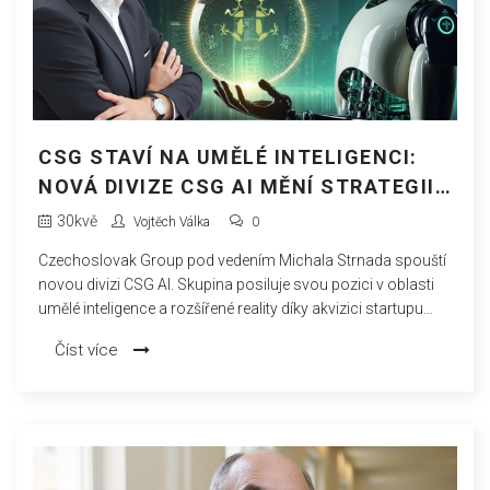
CSG STAVÍ NA UMĚLÉ INTELIGENCI:
NOVÁ DIVIZE CSG AI MĚNÍ STRATEGII
SKUPINY
30
kvě
Vojtěch Válka
0
Czechoslovak Group pod vedením Michala Strnada spouští
novou divizi CSG AI. Skupina posiluje svou pozici v oblasti
umělé inteligence a rozšířené reality díky akvizici startupu
smARtoo a vývoji platformy Lumnio pro vzdálenou
Číst více
technickou podporu. Zároveň pokračuje v expanzi do
zahraničí.