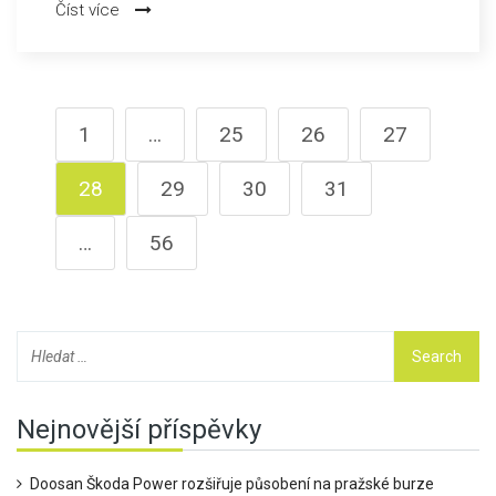
Číst více
převažuje vděčnost.
1
…
25
26
27
28
29
30
31
…
56
Nejnovější příspěvky
Doosan Škoda Power rozšiřuje působení na pražské burze