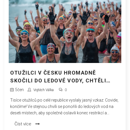
OTUŽILCI V ČESKU HROMADNĚ
SKOČILI DO LEDOVÉ VODY, CHTĚLI
OSLAVIT KONEC COVIDU A ZAPSALI SE
5
čen
Vojtěch Válka
0
DO REKORDU
Tisíce otužilců po celé republice vyslaly jasný vzkaz: Covide,
končíme! Ve stejnou chvíli se ponořili do ledových vod na
deseti místech, aby společně oslavili konec restrikcí a
pokusili se o rekordní zápis.
Číst více