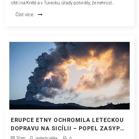
cítit i na Krétě a v Turecku; úřady potvrdily, že nehrozí
tsunami. Nejvíce postiženo bylo turecké pobřeží s jedním
Číst více
úmrtím a desítkami zraněných.
ERUPCE ETNY OCHROMILA LETECKOU
DOPRAVU NA SICÍLII – POPEL ZASYPAL
CATANIE
3
čen
Vojtěch Válka
0