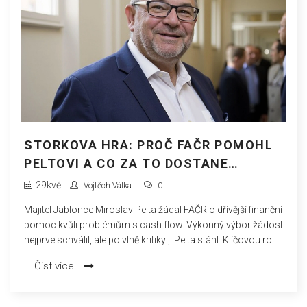
STORKOVA HRA: PROČ FAČR POMOHL
PELTOVI A CO ZA TO DOSTANE
FOUSEK?
29
kvě
Vojtěch Válka
0
Majitel Jablonce Miroslav Pelta žádal FAČR o dřívější finanční
pomoc kvůli problémům s cash flow. Výkonný výbor žádost
nejprve schválil, ale po vlně kritiky ji Pelta stáhl. Klíčovou roli
sehrál člen vedení FAČR Petr Fousek, což vyvolalo otázky o
Číst více
jeho motivech i transparentnosti celého procesu.