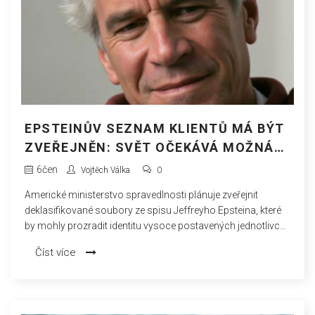
EPSTEINŮV SEZNAM KLIENTŮ MÁ BÝT
ZVEŘEJNĚN: SVĚT OČEKÁVÁ MOŽNÁ
ŠOKUJÍCÍ JMÉNA
6
čen
Vojtěch Válka
0
Americké ministerstvo spravedlnosti plánuje zveřejnit
deklasifikované soubory ze spisu Jeffreyho Epsteina, které
by mohly prozradit identitu vysoce postavených jednotlivců.
Média spekulují o jménech Trumpa, Clintona nebo prince
Číst více
Andrewa, zatím bez oficiálního potvrzení detailů.