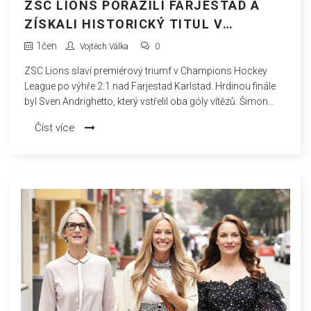
ZSC LIONS PORAZILI FÄRJESTAD A
ZÍSKALI HISTORICKÝ TITUL V
CHAMPIONS HOCKEY LEAGUE 2025
1
čen
Vojtěch Válka
0
ZSC Lions slaví premiérový triumf v Champions Hockey
League po výhře 2:1 nad Färjestad Karlstad. Hrdinou finále
byl Sven Andrighetto, který vstřelil oba góly vítězů. Šimon
Hrubec se zaskvěl 31 zákroky. Švýcarské týmy tak potvrzují
Číst více
rostoucí sílu na evropské scéně.