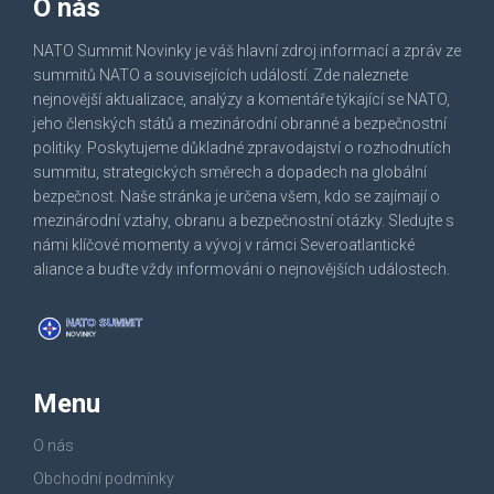
O nás
NATO Summit Novinky je váš hlavní zdroj informací a zpráv ze
summitů NATO a souvisejících událostí. Zde naleznete
nejnovější aktualizace, analýzy a komentáře týkající se NATO,
jeho členských států a mezinárodní obranné a bezpečnostní
politiky. Poskytujeme důkladné zpravodajství o rozhodnutích
summitu, strategických směrech a dopadech na globální
bezpečnost. Naše stránka je určena všem, kdo se zajímají o
mezinárodní vztahy, obranu a bezpečnostní otázky. Sledujte s
námi klíčové momenty a vývoj v rámci Severoatlantické
aliance a buďte vždy informováni o nejnovějších událostech.
Menu
O nás
Obchodní podmínky