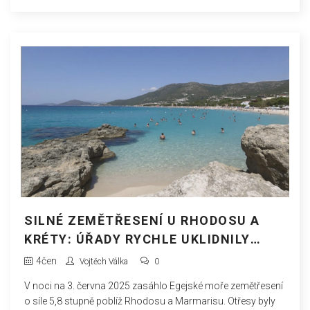
SILNÉ ZEMĚTŘESENÍ U RHODOSU A
KRÉTY: ÚŘADY RYCHLE UKLIDNILY
OBYVATELE, TSUNAMI NEHROZÍ
4
čen
Vojtěch Válka
0
V noci na 3. června 2025 zasáhlo Egejské moře zemětřesení
o síle 5,8 stupně poblíž Rhodosu a Marmarisu. Otřesy byly