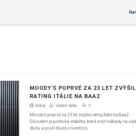
Nar
MOODY'S POPRVÉ ZA 23 LET ZVÝŠI
RATING ITÁLIE NA BAA2
30
dub
Vojtěch Válka
0
Moody's poprvé za 23 let zvýšila rating Itálie na Baa2.
Důvodem je politická stabilita, která sníží náklady na vlád
dluhy a posílí důvěru investorů.