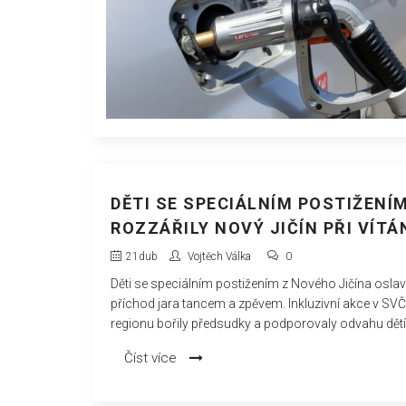
DĚTI SE SPECIÁLNÍM POSTIŽENÍ
ROZZÁŘILY NOVÝ JIČÍN PŘI VÍTÁ
JARA
21
dub
Vojtěch Válka
0
Děti se speciálním postižením z Nového Jičína oslav
příchod jara tancem a zpěvem. Inkluzivní akce v SV
regionu bořily předsudky a podporovaly odvahu dětí
Číst více