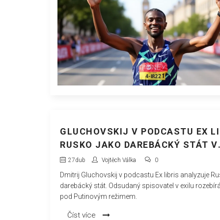
GLUCHOVSKIJ V PODCASTU EX LI
RUSKO JAKO DAREBÁCKÝ STÁT V
AGRESI
27
dub
Vojtěch Válka
0
Dmitrij Gluchovskij v podcastu Ex libris analyzuje R
darebácký stát. Odsudaný spisovatel v exilu rozebír
pod Putinovým režimem.
Číst více