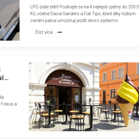
LPG stále šetří! Podívejte se na 4 nejlepší ojetiny do 250 
Kč, včetně Dacia Sandero a Fiat Tipo, které díky nízkým
cenám paliva umožňují jezdit skoro zadarmo.
Číst více
M
NÍ
ily
Č Fokus a
.