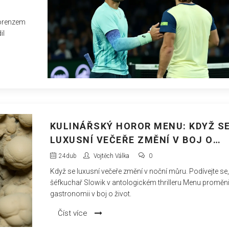
Lorenzem
il
KULINÁŘSKÝ HOROR MENU: KDYŽ S
LUXUSNÍ VEČEŘE ZMĚNÍ V BOJ O
ŽIVOT
24
dub
Vojtěch Válka
0
Když se luxusní večeře změní v noční můru. Podívejte se,
šéfkuchař Slowik v antologickém thrilleru Menu proměni
gastronomii v boj o život.
Číst více