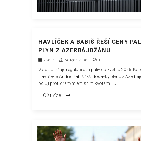
HAVLÍČEK A BABIŠ ŘEŠÍ CENY PAL
PLYN Z AZERBÁJDŽÁNU
29
dub
Vojtěch Válka
0
Vláda udržuje regulaci cen paliv do května 2026. Kar
Havlíček a Andrej Babiš řeší dodávky plynu z Azerbá
bojují proti drahým emisním kvótám EU.
Číst více