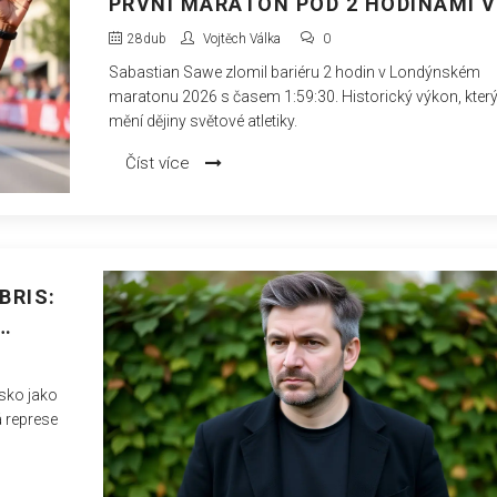
PRVNÍ MARATON POD 2 HODINAMI V
LONDÝNĚ
28
dub
Vojtěch Válka
0
Sabastian Sawe zlomil bariéru 2 hodin v Londýnském
maratonu 2026 s časem 1:59:30. Historický výkon, kter
mění dějiny světové atletiky.
Číst více
BRIS:
usko jako
á represe