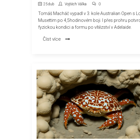
OPEN
25
dub
Vojtěch Válka
0
Tomáš Macháč vypadl v 3. kole Australian Open s 
Musettim po 4,5hodinovém boji. I přes prohru potvrd
fyzickou kondici a formu po vítězství v Adelaide.
Číst více