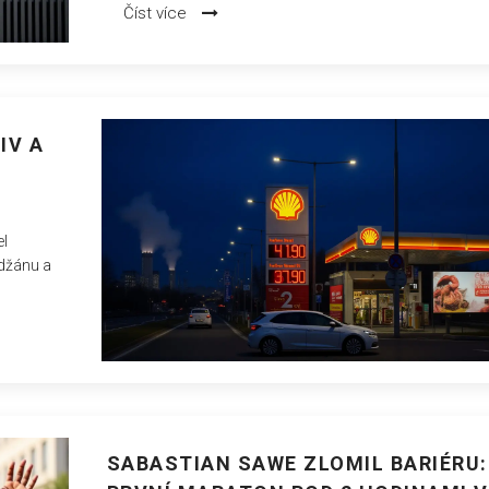
Číst více
IV A
el
jdžánu a
SABASTIAN SAWE ZLOMIL BARIÉRU: