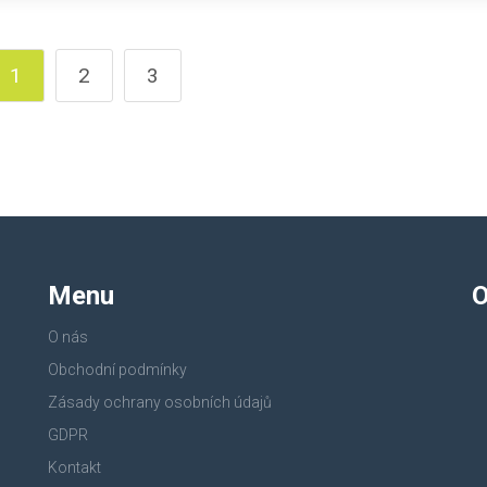
1
2
3
Menu
O
O nás
Obchodní podmínky
Zásady ochrany osobních údajů
GDPR
Kontakt