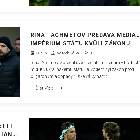
RINAT ACHMETOV PŘEDÁVÁ MEDIÁL
IMPÉRIUM STÁTU KVŮLI ZÁKONU
26
dub
Vojtěch Válka
0
Rinat Achmetov předal své mediální impérium v hodnotě
mld. Kč ukrajinskému státu. Důvodem byl zákon proti
oligarchům a dopady ruské války na trh.
Číst více
ETTI
LIAN