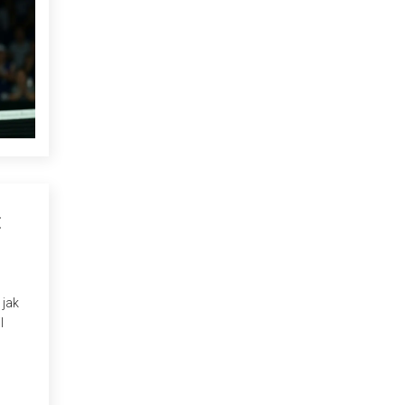
E
 jak
l