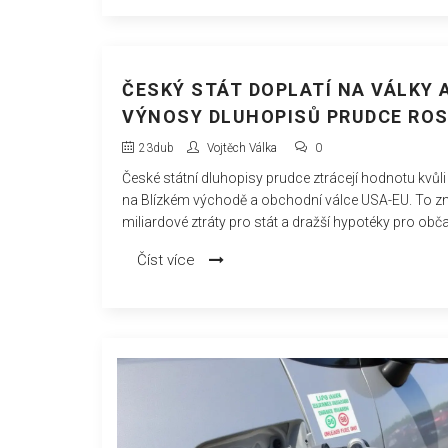
ČESKÝ STÁT DOPLATÍ NA VÁLKY A
VÝNOSY DLUHOPISŮ PRUDCE RO
23
dub
Vojtěch Válka
0
České státní dluhopisy prudce ztrácejí hodnotu kvůli
na Blízkém východě a obchodní válce USA-EU. To 
miliardové ztráty pro stát a dražší hypotéky pro obč
Číst více