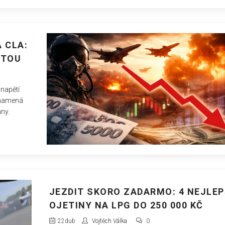
 CLA:
STOU
 napětí
znamená
any.
JEZDIT SKORO ZADARMO: 4 NEJLEP
OJETINY NA LPG DO 250 000 KČ
22
dub
Vojtěch Válka
0