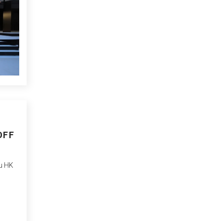
OFF
du HK