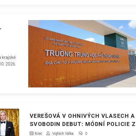
T
 krajské
10. 2026.
VEREŠOVÁ V OHNIVÝCH VLASECH A
SVOBODIN DEBUT: MÓDNÍ POLICIE Z
KVIFF
8
čec
Vojtěch Válka
0