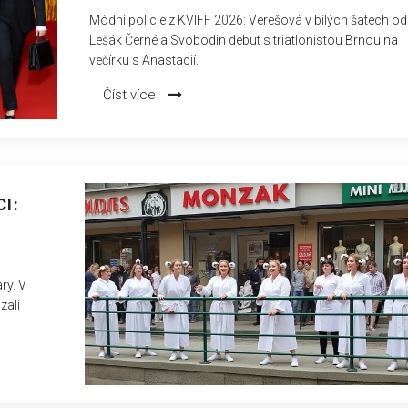
Módní policie z KVIFF 2026: Verešová v bílých šatech od
Lešák Černé a Svobodin debut s triatlonistou Brnou na
večírku s Anastacií.
Číst více
I:
ry. V
zali