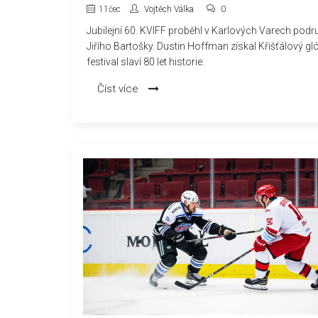
11
čec
Vojtěch Válka
0
Jubilejní 60. KVIFF proběhl v Karlových Varech podr
Jiřího Bartošky. Dustin Hoffman získal Křišťálový gl
festival slaví 80 let historie.
Číst více