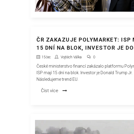
ČR ZAKAZUJE POLYMARKET: ISP 
15 DNÍ NA BLOK, INVESTOR JE D
TRUMP JR.
15
čec
Vojtěch Válka
0
České ministerstvo financí zakázalo platformu Poly
ISP mají 15 dní na blok. Investor je Donald Trump Jr.
Následujeme trend EU.
Číst více