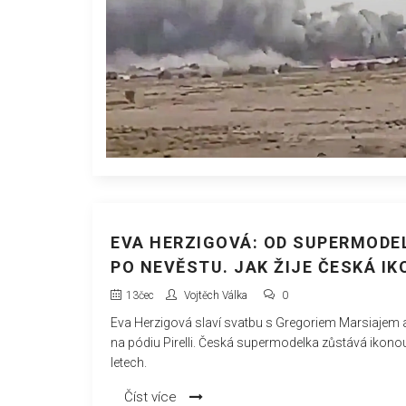
EVA HERZIGOVÁ: OD SUPERMODE
PO NEVĚSTU. JAK ŽIJE ČESKÁ IK
13
čec
Vojtěch Válka
0
Eva Herzigová slaví svatbu s Gregoriem Marsiajem a
na pódiu Pirelli. Česká supermodelka zůstává ikonou
letech.
Číst více