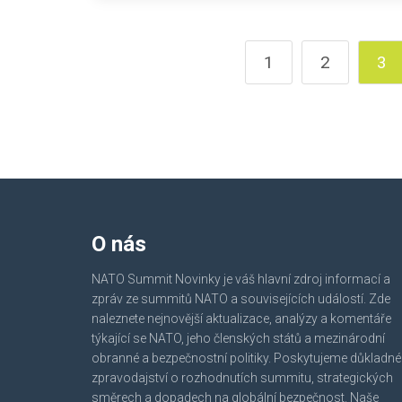
1
2
3
O nás
NATO Summit Novinky je váš hlavní zdroj informací a
zpráv ze summitů NATO a souvisejících událostí. Zde
naleznete nejnovější aktualizace, analýzy a komentáře
týkající se NATO, jeho členských států a mezinárodní
obranné a bezpečnostní politiky. Poskytujeme důkladné
zpravodajství o rozhodnutích summitu, strategických
směrech a dopadech na globální bezpečnost. Naše