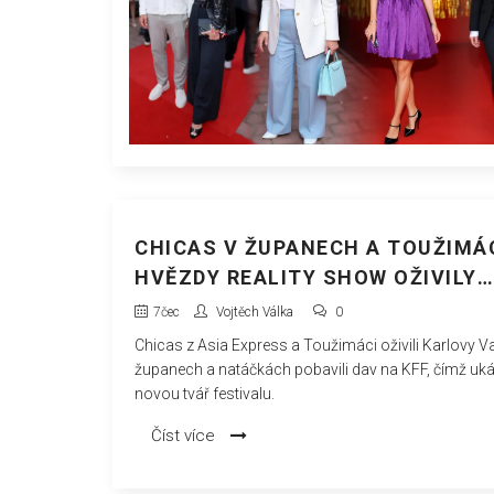
CHICAS V ŽUPANECH A TOUŽIMÁC
HVĚZDY REALITY SHOW OŽIVILY
KARLOVY VARY
7
čec
Vojtěch Válka
0
Chicas z Asia Express a Toužimáci oživili Karlovy Va
županech a natáčkách pobavili dav na KFF, čímž uká
novou tvář festivalu.
Číst více