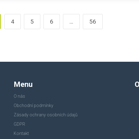
4
5
6
…
56
Menu
O
O nás
Obchodní podmínky
Zásady ochrany osobních údajů
GDPR
Kontakt