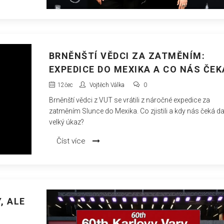
BRNĚNŠTÍ VĚDCI ZA ZATMĚNÍM:
EXPEDICE DO MEXIKA A CO NÁS ČEK
12
čec
Vojtěch Válka
0
Brněnští vědci z VUT se vrátili z náročné expedice za
zatměním Slunce do Mexika. Co zjistili a kdy nás čeká da
velký úkaz?
Číst více
, ALE