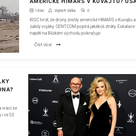
AMERICKÉ HIMARS V KUVAJTU? US
POPÍRAJÍ OBĚTI
14
čec
Vojtěch Válka
0
IRGC tvrdí, že drony zničily americké HIMARS v Kuvajtu a
zabily vojáky. CENTCOM popírá jakékoli ztráty. Eskalace
napětí na Blízkém východu pokračuje.
Číst více
LKY
ONA?
 vrací se
 i ve 53