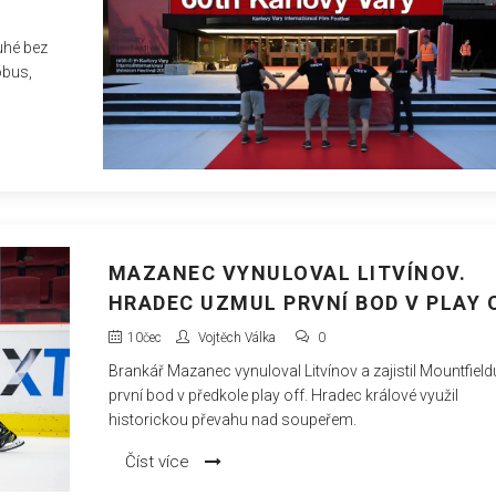
uhé bez
óbus,
MAZANEC VYNULOVAL LITVÍNOV.
HRADEC UZMUL PRVNÍ BOD V PLAY 
10
čec
Vojtěch Válka
0
Brankář Mazanec vynuloval Litvínov a zajistil Mountfiel
první bod v předkole play off. Hradec králové využil
historickou převahu nad soupeřem.
Číst více