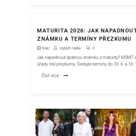
MATURITA 2026: JAK NAPADNOU
ZNÁMKU A TERMÍNY PŘEZKUMU
9
čec
Vojtěch Válka
0
Jak napadnout špatnou známku z maturity? MŠMT a
úřady řeší přezkumy. Sledujte termíny do 30. 6. a 10. 
Číst více