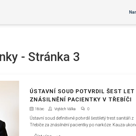
Nar
ky - Stránka 3
ÚSTAVNÍ SOUD POTVRDIL ŠEST LET
ZNÁSILNĚNÍ PACIENTKY V TŘEBÍČI
18
čec
Vojtěch Válka
0
Ústavní soud definitivně potvrdil šestiletý trest sanitáři z
Třebíče za znásilnění pacientky po narkóze. Kauza ukon