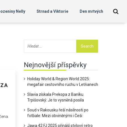
ozeniny Nelly
Strnad a Viktorie
Den mrtvých
Nejnovější příspěvky
Holiday World & Region World 2025:
 ZA
megafair cestovního ruchu v Letňanech
Slavia získala Prekopa z Baníku.
Trpišovský: Je to vysněná posila
Soud v Rakousku řeší násilnosti po
fotbale: Mezi obviněnými i Češi
čena.
Jawa 42 FJ 2025 přináší stylový retro