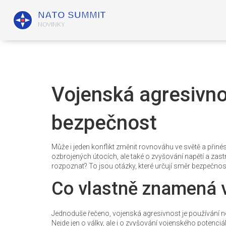
Vojenská agresivnos
bezpečnost
Může i jeden konflikt změnit rovnováhu ve světě a přinés
ozbrojených útocích, ale také o zvyšování napětí a zastra
rozpoznat? To jsou otázky, které určují směr bezpečnost
Co vlastně znamená 
Jednoduše řečeno, vojenská agresivnost je používání neb
Nejde jen o války, ale i o zvyšování vojenského potenciá