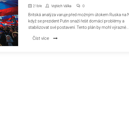
NAZNAČUJE ÚTOK NA NATO
21
bře
Vojtěch Válka
0
Britská analýza varuje před možným útokem Ruska na 
když se prezident Putin snaží řešit domácí problémy a
stabilizovat své postavení. Tento plán by mohl výrazně
ovlivnit globální bezpečnostní situaci.
Číst více