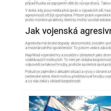
případ Ruska se zapojením dětí do vývoje dronů. Takové
V době, kdy jsou média plná zpráv o výpadcích sítí, ha
agresivnost oft být opomíjena. Přitom právě vojenské k
proto monitoruje aktivity, které by mohly vyvolat eskalaci
Jak vojenská agresivn
Agresivita má široké dopady: ekonomické, sociální i pol
a mezinárodního společenství. To potom vede k závodům
Například vojenské hry a soutěže v oblastech jako drony, 
vzdělávacích institucích. To není jen otázka bezpečnosti
odpovědí na takové hrozby, protože společná spoluprác
Pokud se zajímáte o aktuální situaci a vývoj v obraně a b
nečlenské země, které mohou představovat hrozbu vojen
a co nás čeká v oblasti bezpečnosti.