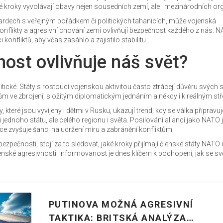
 kroky vyvolávají obavy nejen sousedních zemí, ale i mezinárodních org
zardech s veřejným pořádkem či politických tahanicích, může vojenská
onflikty a agresivní chování zemí ovlivňují bezpečnost každého z nás. 
 konfliktů, aby včas zasáhlo a zajistilo stabilitu.
ost ovlivňuje náš svět?
itické. Státy s rostoucí vojenskou aktivitou často ztrácejí důvěru svých
 ve zbrojení, složitým diplomatickým jednáním a někdy i k reálným st
které jsou vyvíjeny i dětmi v Rusku, ukazují trend, kdy se válka připravuje
 jednoho státu, ale celého regionu i světa. Posilování aliancí jako NATO 
e zvyšuje šanci na udržení míru a zabránění konfliktům.
ezpečnosti, stojí za to sledovat, jaké kroky přijímají členské státy NATO i
ské agresivnosti. Informovanost je dnes klíčem k pochopení, jak se sv
PUTINOVA MOŽNÁ AGRESIVNÍ
TAKTIKA: BRITSKÁ ANALÝZA