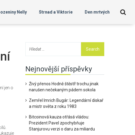
ozeniny Nelly
Strnad a Viktorie
Den mrtvých
ní
Nejnovější příspěvky
Živý přenos Hodně štěstí! trochu jinak
ní jen o
narušen nečekaným pádem sokola
Zemřel Imrich Bugár: Legendární diskař
a mistr světa z roku 1983
Bitcoinová kauza otřásá vládou:
Prezident Pavel zpochybňuje
ílů.
Stanjurovu verzi o daru za miliardu
 ukazuje