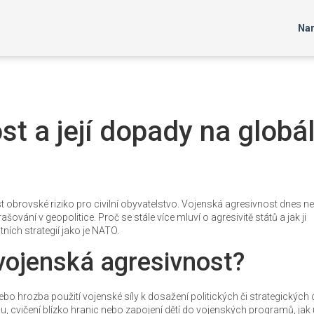
Nar
t a její dopady na globál
t obrovské riziko pro civilní obyvatelstvo. Vojenská agresivnost dnes ne
šování v geopolitice. Proč se stále více mluví o agresivitě států a jak ji
ních strategií jako je NATO.
vojenská agresivnost?
o hrozba použití vojenské síly k dosažení politických či strategických c
lu, cvičení blízko hranic nebo zapojení dětí do vojenských programů, jak