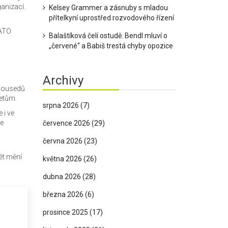
anizací.
Kelsey Grammer a zásnuby s mladou
přítelkyní uprostřed rozvodového řízení
NATO
Balaštíková čelí ostudě: Bendl mluví o
„červené“ a Babiš trestá chyby opozice
Archivy
 sousedů
řetům.
srpna 2026
(7)
 i ve
je
července 2026
(29)
června 2026
(23)
ět mění
května 2026
(26)
dubna 2026
(28)
března 2026
(6)
prosince 2025
(17)