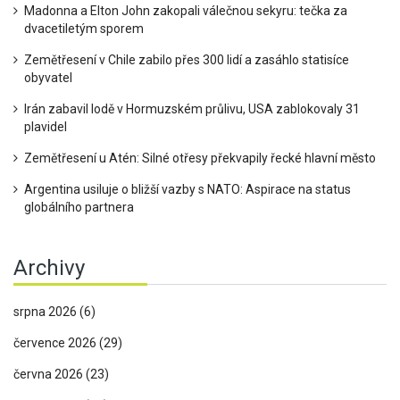
Madonna a Elton John zakopali válečnou sekyru: tečka za
dvacetiletým sporem
Zemětřesení v Chile zabilo přes 300 lidí a zasáhlo statisíce
obyvatel
Irán zabavil lodě v Hormuzském průlivu, USA zablokovaly 31
plavidel
Zemětřesení u Atén: Silné otřesy překvapily řecké hlavní město
Argentina usiluje o bližší vazby s NATO: Aspirace na status
globálního partnera
Archivy
srpna 2026
(6)
července 2026
(29)
června 2026
(23)