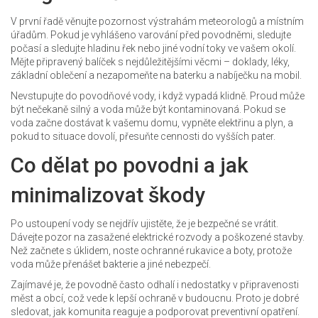
V první řadě věnujte pozornost výstrahám meteorologů a místním
úřadům. Pokud je vyhlášeno varování před povodněmi, sledujte
počasí a sledujte hladinu řek nebo jiné vodní toky ve vašem okolí.
Mějte připravený balíček s nejdůležitějšími věcmi – doklady, léky,
základní oblečení a nezapomeňte na baterku a nabíječku na mobil.
Nevstupujte do povodňové vody, i když vypadá klidně. Proud může
být nečekaně silný a voda může být kontaminovaná. Pokud se
voda začne dostávat k vašemu domu, vypněte elektřinu a plyn, a
pokud to situace dovolí, přesuňte cennosti do vyšších pater.
Co dělat po povodni a jak
minimalizovat škody
Po ustoupení vody se nejdřív ujistěte, že je bezpečné se vrátit.
Dávejte pozor na zasažené elektrické rozvody a poškozené stavby.
Než začnete s úklidem, noste ochranné rukavice a boty, protože
voda může přenášet bakterie a jiné nebezpečí.
Zajímavé je, že povodně často odhalí i nedostatky v připravenosti
měst a obcí, což vede k lepší ochraně v budoucnu. Proto je dobré
sledovat, jak komunita reaguje a podporovat preventivní opatření.