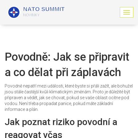
Z
o
b
r
a
z
i
Povodně: Jak se připravit
t
n
a co dělat při záplavách
a
v
i
Povodně nepatří mezi události, které byste si přáli zažít, ale bohužel
g
jsou stále častější kvůli klimatickým změnám. Proto je důležité být
a
připraven a vědět, jak se chovat, pokud se vaše oblast ocitne pod
c
vodou. Není třeba propadat panice, pokud máte základní
i
informace a plán.
Jak poznat riziko povodní a
reagovat včas