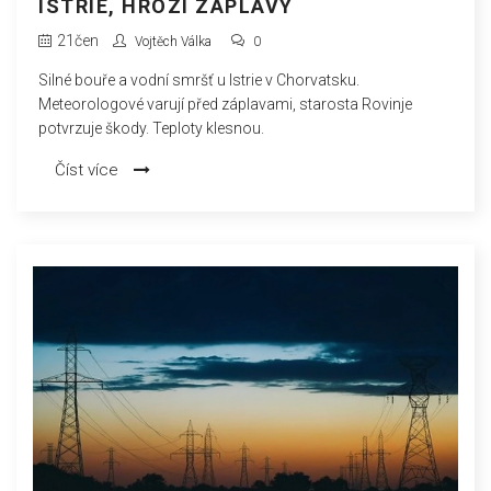
ISTRIE, HROZÍ ZÁPLAVY
21
čen
Vojtěch Válka
0
Silné bouře a vodní smršť u Istrie v Chorvatsku.
Meteorologové varují před záplavami, starosta Rovinje
potvrzuje škody. Teploty klesnou.
Číst více