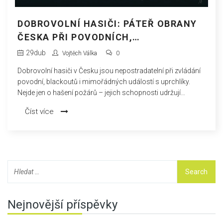
DOBROVOLNÍ HASIČI: PÁTEŘ OBRANY
ČESKA PŘI POVODNÍCH,
BLACKOUTECH I VLNÁCH UPRCHLÍKŮ
29
dub
Vojtěch Válka
0
Dobrovolní hasiči v Česku jsou nepostradatelní při zvládání
povodní, blackoutů i mimořádných událostí s uprchlíky.
Nejde jen o hašení požárů – jejich schopnosti udržují
bezpečnost a řád v těžkých časech. Bez nich by mnoho obcí
Číst více
čelilo chaosu místo obnovy.
Nejnovější příspěvky