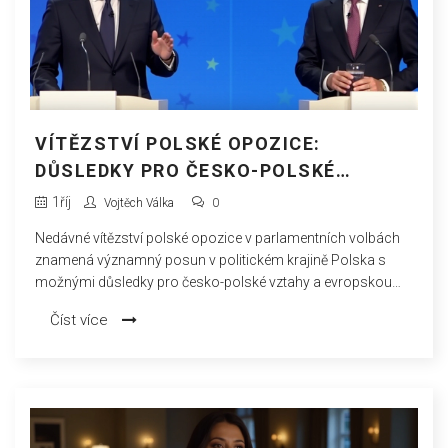
VÍTĚZSTVÍ POLSKÉ OPOZICE:
DŮSLEDKY PRO ČESKO-POLSKÉ
VZTAHY A EVROPSKOU BEZPEČNOST
1
říj
Vojtěch Válka
0
Nedávné vítězství polské opozice v parlamentních volbách
znamená významný posun v politickém krajině Polska s
možnými důsledky pro česko-polské vztahy a evropskou
bezpečnost. Opozice Donalda Tuska získala většinu, čímž
Číst více
ukončila osmiletou vládu strany Právo a spravedlnost. Tato
změna by mohla vést k oteplení vztahů mezi Polskem a
Českou republikou.