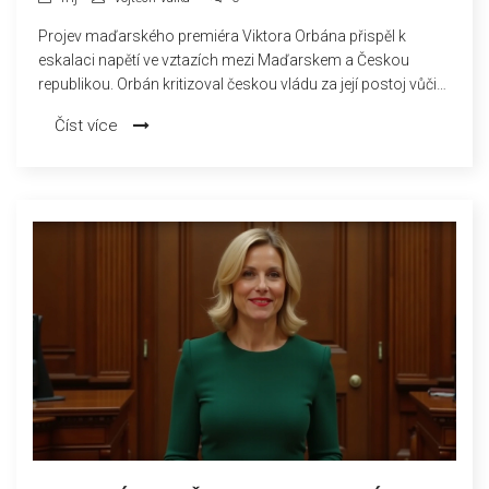
Projev maďarského premiéra Viktora Orbána přispěl k
eskalaci napětí ve vztazích mezi Maďarskem a Českou
republikou. Orbán kritizoval českou vládu za její postoj vůči
válce na Ukrajině a obvinil ji z nedostatečné podpory
Číst více
Maďarska v jeho odporu vůči sankcím EU vůči Rusku. Český
premiér Petr Fiala Orbánova slova označil za nepravdivá a
popsal, že Česká republika Ukrajinu významně podporuje.
Tato situace rozvířila otázky ohledně budoucnosti
spolupráce zemí Visegrádské skupiny.