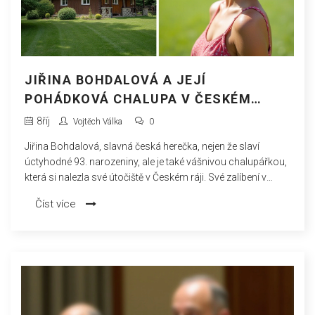
JIŘINA BOHDALOVÁ A JEJÍ
POHÁDKOVÁ CHALUPA V ČESKÉM
RÁJI: ÚTOČIŠTĚ MIMO CIVILIZACI
8
říj
Vojtěch Válka
0
Jiřina Bohdalová, slavná česká herečka, nejen že slaví
úctyhodné 93. narozeniny, ale je také vášnivou chalupářkou,
která si nalezla své útočiště v Českém ráji. Své zalíbení v
chalupaření objevila už v dětství. Její nynější chalupa je
Číst více
výsledkem dlouhodobého hledání a ohromné lásky k
tradičním roubenkám a krásné přírodě.