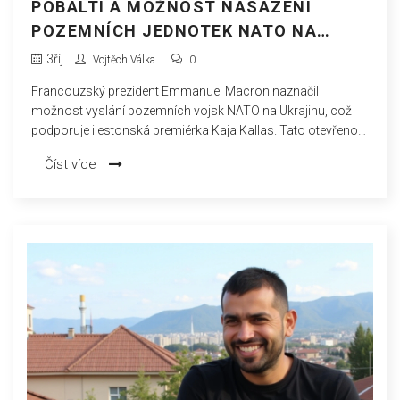
POBALTÍ A MOŽNOST NASAZENÍ
POZEMNÍCH JEDNOTEK NATO NA
UKRAJINĚ
3
říj
Vojtěch Válka
0
Francouzský prezident Emmanuel Macron naznačil
možnost vyslání pozemních vojsk NATO na Ukrajinu, což
podporuje i estonská premiérka Kaja Kallas. Tato otevřenost
ze strany pobaltských států odráží širší úvahy NATO o tom,
Číst více
jak posílit Ukrajinu proti ruské agresi. Čelíme debatě, jak
dalece zasáhnout ve prospěch Ukrajiny.