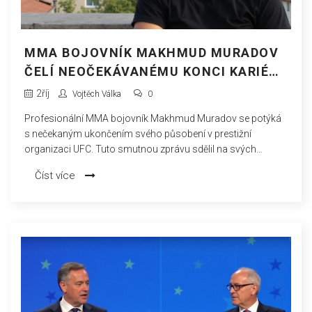
MMA BOJOVNÍK MAKHMUD MURADOV
ČELÍ NEOČEKÁVANÉMU KONCI KARIÉRY
V UFC
2
říj
Vojtěch Válka
0
Profesionální MMA bojovník Makhmud Muradov se potýká
s nečekaným ukončením svého působení v prestižní
organizaci UFC. Tuto smutnou zprávu sdělil na svých
sociálních sítích. Pro Muradova znamená tento krok další
Číst více
významný neúspěch, který se přidává k jeho nedávným
výzvám jak na poli sportovním, tak osobním.