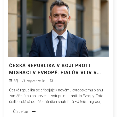
ČESKÁ REPUBLIKA V BOJI PROTI
MIGRACI V EVROPĚ: FIALŮV VLIV V
BRUSELU A NOVÝ PLÁN EU
6
říj
Vojtěch Válka
0
Česká republika se připojuje k novému evropskému plánu
zaměřenému na prevenci vstupu migranti do Evropy. Toto
úsilí se stává součástí širších snah lídrů EU řešit migraci,
obranu a pomoc Ukrajině, s důležitými finanční iniciativami
Číst více
směřujícími k udržení ukrajinských státních funkcí uprostřed