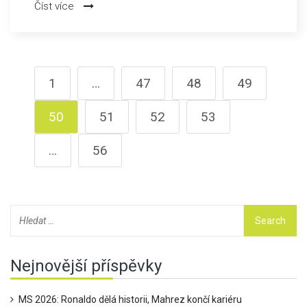
Číst více
oslav svobody, které připomínají osvobození Plzně
americkou armádou v roce 1945.
1
…
47
48
49
50
51
52
53
…
56
Nejnovější příspěvky
MS 2026: Ronaldo dělá historii, Mahrez končí kariéru