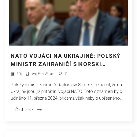
NATO VOJÁCI NA UKRAJINĚ: POLSKÝ
MINISTR ZAHRANIČÍ SIKORSKI
ODHALUJE SITUACI
7
říj
Vojtěch Válka
0
Polský ministr zahraničí Radoslaw Sikorski oznámil, že na
Ukrajině jsou již přítomní vojáci NATO. Toto oznámení bylo
učiněno 11. března 2024, přičemž však nebylo upřesněno, ze
kterých zemí NATO tito vojáci pocházejí. Konkrétní role
Číst více
těchto vojáků zůstávají nejasné a Sikorski nadále neposkytl
další podrobnosti o jejich misi.