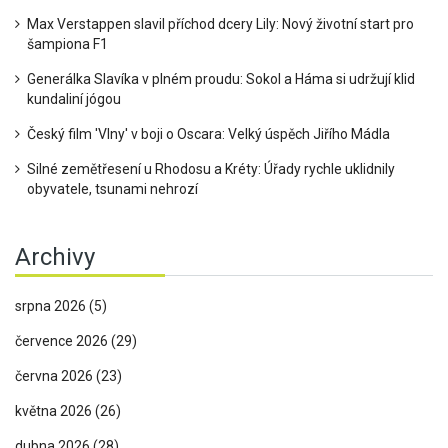
Max Verstappen slavil příchod dcery Lily: Nový životní start pro
šampiona F1
Generálka Slavíka v plném proudu: Sokol a Háma si udržují klid
kundaliní jógou
Český film 'Vlny' v boji o Oscara: Velký úspěch Jiřího Mádla
Silné zemětřesení u Rhodosu a Kréty: Úřady rychle uklidnily
obyvatele, tsunami nehrozí
Archivy
srpna 2026
(5)
července 2026
(29)
června 2026
(23)
května 2026
(26)
dubna 2026
(28)