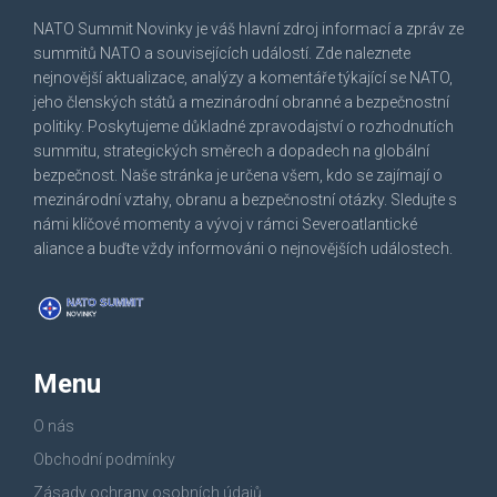
NATO Summit Novinky je váš hlavní zdroj informací a zpráv ze
summitů NATO a souvisejících událostí. Zde naleznete
nejnovější aktualizace, analýzy a komentáře týkající se NATO,
jeho členských států a mezinárodní obranné a bezpečnostní
politiky. Poskytujeme důkladné zpravodajství o rozhodnutích
summitu, strategických směrech a dopadech na globální
bezpečnost. Naše stránka je určena všem, kdo se zajímají o
mezinárodní vztahy, obranu a bezpečnostní otázky. Sledujte s
námi klíčové momenty a vývoj v rámci Severoatlantické
aliance a buďte vždy informováni o nejnovějších událostech.
Menu
O nás
Obchodní podmínky
Zásady ochrany osobních údajů