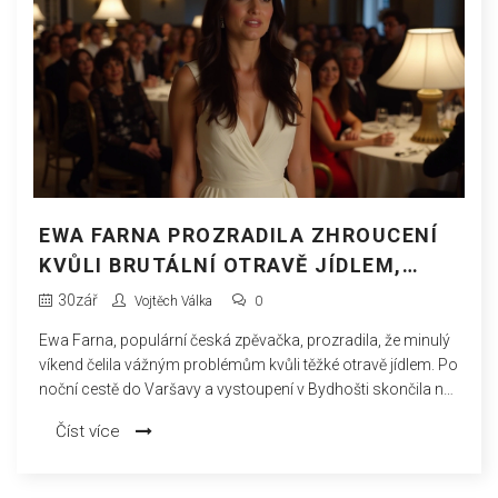
EWA FARNA PROZRADILA ZHROUCENÍ
KVŮLI BRUTÁLNÍ OTRAVĚ JÍDLEM,
SKONČILA NA INFUZÍCH
30
zář
Vojtěch Válka
0
Ewa Farna, populární česká zpěvačka, prozradila, že minulý
víkend čelila vážným problémům kvůli těžké otravě jídlem. Po
noční cestě do Varšavy a vystoupení v Bydhošti skončila na
infuzích a musela letět zpět do Prahy. Přesto se jí podařilo
Číst více
vystoupit na festivalu Pražský Majáles a poděkovala
fanouškům za jejich podporu.