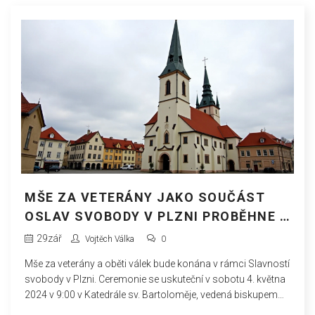
MŠE ZA VETERÁNY JAKO SOUČÁST
OSLAV SVOBODY V PLZNI PROBĚHNE V
SOBOTU
29
zář
Vojtěch Válka
0
Mše za veterány a oběti válek bude konána v rámci Slavností
svobody v Plzni. Ceremonie se uskuteční v sobotu 4. května
2024 v 9:00 v Katedrále sv. Bartoloměje, vedená biskupem
Tomášem Holubem. Tato událost je součástí každoročních