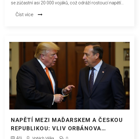
se zúčastní asi 20 000 vojáků, což odráží rostoucí napětí
mezi NATO a Ruskem. Tyto manévry mají prokázat
Číst více
připravenost a schopnost reagovat na potenciální hrozby v
regionu.
NAPĚTÍ MEZI MAĎARSKEM A ČESKOU
REPUBLIKOU: VLIV ORBÁNOVA
PROJEVU
4
říj
Vojtěch Válka
0