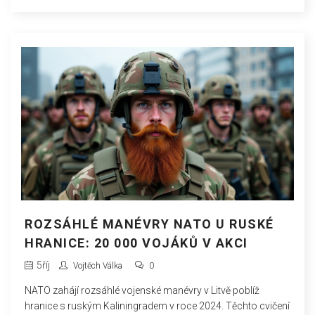
ruské agrese.
ROZSÁHLÉ MANÉVRY NATO U RUSKÉ
HRANICE: 20 000 VOJÁKŮ V AKCI
5
říj
Vojtěch Válka
0
NATO zahájí rozsáhlé vojenské manévry v Litvě poblíž
hranice s ruským Kaliningradem v roce 2024. Těchto cvičení