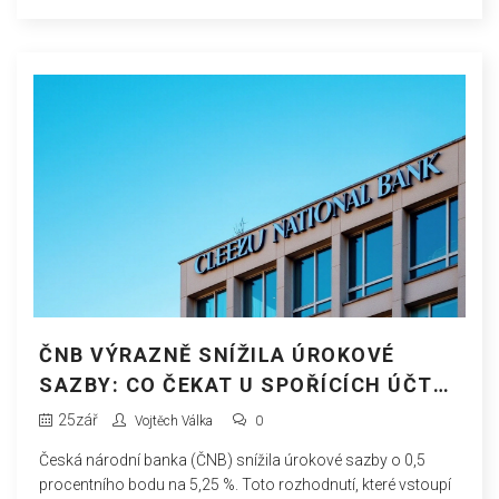
ČNB VÝRAZNĚ SNÍŽILA ÚROKOVÉ
SAZBY: CO ČEKAT U SPOŘÍCÍCH ÚČTŮ
A HYPOTÉK
25
zář
Vojtěch Válka
0
Česká národní banka (ČNB) snížila úrokové sazby o 0,5
procentního bodu na 5,25 %. Toto rozhodnutí, které vstoupí