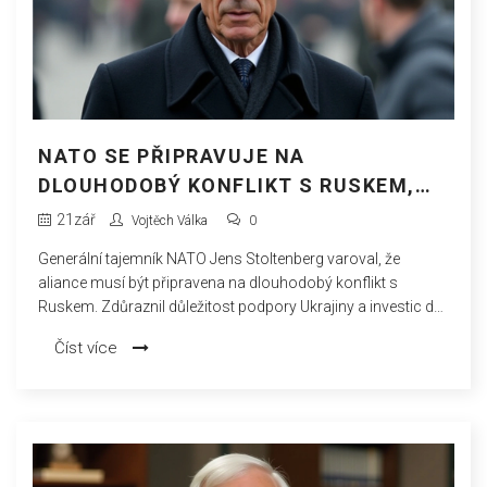
NATO SE PŘIPRAVUJE NA
DLOUHODOBÝ KONFLIKT S RUSKEM,
VARUJE GENERÁLNÍ TAJEMNÍK
21
zář
Vojtěch Válka
0
STOLTENBERG
Generální tajemník NATO Jens Stoltenberg varoval, že
aliance musí být připravena na dlouhodobý konflikt s
Ruskem. Zdůraznil důležitost podpory Ukrajiny a investic do
vojenských schopností, aby čelila ruské agresi.
Číst více
Stoltenbergova varování přicházejí uprostřed napětí mezi
Ruskem a Západem, přičemž mnoho odborníků předpovídá
prodloužené období konfliktu.