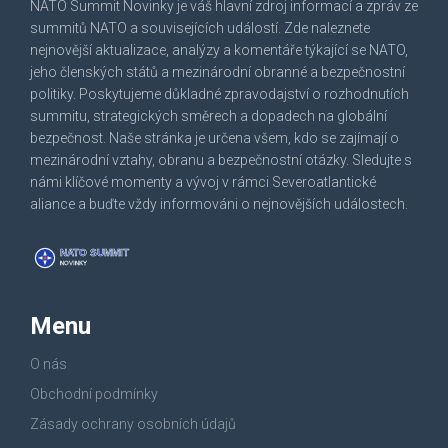
NATO Summit Novinky je váš hlavní zdroj informací a zpráv ze
summitů NATO a souvisejících událostí. Zde naleznete
nejnovější aktualizace, analýzy a komentáře týkající se NATO,
jeho členských států a mezinárodní obranné a bezpečnostní
politiky. Poskytujeme důkladné zpravodajství o rozhodnutích
summitu, strategických směrech a dopadech na globální
bezpečnost. Naše stránka je určena všem, kdo se zajímají o
mezinárodní vztahy, obranu a bezpečnostní otázky. Sledujte s
námi klíčové momenty a vývoj v rámci Severoatlantické
aliance a buďte vždy informováni o nejnovějších událostech.
Menu
O nás
Obchodní podmínky
Zásady ochrany osobních údajů