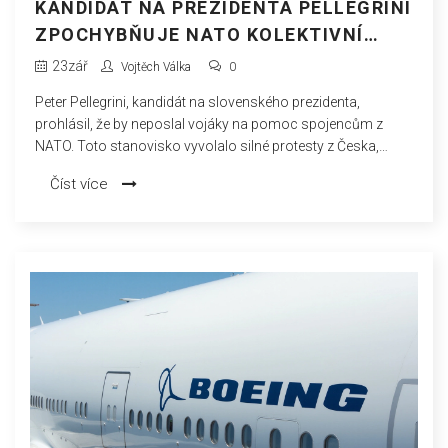
KANDIDÁT NA PREZIDENTA PELLEGRINI
ZPOCHYBŇUJE NATO KOLEKTIVNÍ
OBRANU, PROTESTY Z ČESKA
23
zář
Vojtěch Válka
0
Peter Pellegrini, kandidát na slovenského prezidenta,
prohlásil, že by neposlal vojáky na pomoc spojencům z
NATO. Toto stanovisko vyvolalo silné protesty z Česka,
protože ohrožuje princip kolektivní obrany, na kterém je
Číst více
bezpečnost aliance založena. Kritici upozorňují, že by to
mohlo vést k pochybnostem o spolehlivosti Slovenska jako
člena NATO.