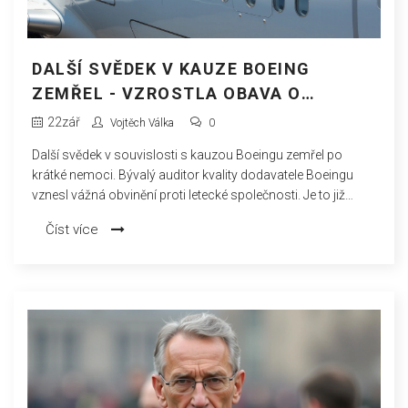
DALŠÍ SVĚDEK V KAUZE BOEING
ZEMŘEL - VZROSTLA OBAVA O
BEZPEČNOST V LETECTVÍ
22
zář
Vojtěch Válka
0
Další svědek v souvislosti s kauzou Boeingu zemřel po
krátké nemoci. Bývalý auditor kvality dodavatele Boeingu
vznesl vážná obvinění proti letecké společnosti. Je to již
druhá smrt v krátké době a podtrhuje intenzivní kontrolu
Číst více
Boeingu ohledně bezpečnostních problémů.