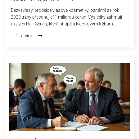
GENERÁLNÍHO ŘEDITELE
Bezvavlasy, prodejce vlasové kosmetiky, oznámil za rok
2023 tržby přesahující 1 miliardu korun. Výsledky zahrnují
akvizici Hair Servis, která přispěla k celkovým tržbám.
Společnost také jmenovala nového generálního ředitele,
Číst více
který má dále směrovat růst a strategii firmy.