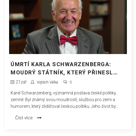
ÚMRTÍ KARLA SCHWARZENBERGA:
MOUDRÝ STÁTNÍK, KTERÝ PŘINESL
HUMOR A SLUŽBU DO ČESKÉ POLITIKY
21
zář
Vojtěch Válka
0
Karel Schwarzenberg, významná postava české politiky,
zemřel. Byl známý svou moudrostí, službou pro zemi a
humorem, který zlidšťoval českou politiku. Jeho život by
mohl být námětem pro několik scénářů o historii a politice.
Číst více
Poslední rozloučení je ztrátou významného pilíře české
politiky, který chránil zemi před neuváženými experimenty
svou historickou perspektivou a službou.