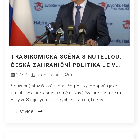
TRAGIKOMICKÁ SCÉNA S NUTELLOU:
ČESKÁ ZAHRANIČNÍ POLITIKA JE V
KAPSE
27
zář
Vojtěch Válka
0
Současný stav české zahraniční politiky je popsán jako
chaotický a bez jasného směru. Návštěva premiéra Petra
Fialy ve Spojených arabských emirátech, kde byl
vyfotografován s Nutellou, symbolizuje širší problémy a
Číst více
nedostatky profesionality a koherence. Vláda selhává v
artikulaci jasné vize, což vede k zmatkům a nekonzistencím
ve vztazích s jinými národy.