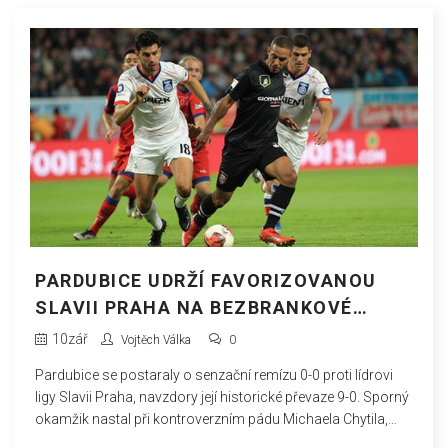
PARDUBICE UDRŽÍ FAVORIZOVANOU
SLAVII PRAHA NA BEZBRANKOVÉ
REMÍZE V CHANCE LIZE
10
zář
Vojtěch Válka
0
Pardubice se postaraly o senzační remízu 0-0 proti lídrovi
ligy Slavii Praha, navzdory její historické převaze 9-0. Sporný
okamžik nastal při kontroverzním pádu Michaela Chytila,
kvůli čemuž se debatuje o rozhodnutí rozhodčího neudělit