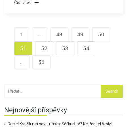
Číst více
penaltu. Slavia zůstává na 1. místě s 53 body, zatímco
Pardubice se drží na 14. místě s hrozbou sestupu.
1
…
48
49
50
51
52
53
54
…
56
Nejnovější příspěvky
Daniel Krejčík má novou lásku: Šéfkuchař? Ne, ředitel školy!