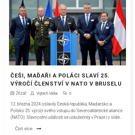
ČEŠI, MAĎAŘI A POLÁCI SLAVÍ 25.
VÝROČÍ ČLENSTVÍ V NATO V BRUSELU
26
zář
Vojtěch Válka
0
12. března 2024 oslavily Česká republika, Maďarsko a
Polsko 25. výročí svého vstupu do Severoatlantické aliance
(NATO). Slavnostní události se uskutečnily v Praze i v sídle
NATO v Bruselu.
Číst více