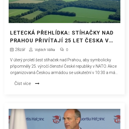
LETECKÁ PŘEHLÍDKA: STÍHAČKY NAD
PRAHOU PŘIVÍTAJÍ 25 LET ČESKA V
NATO
28
zář
Vojtěch Válka
0
V úterý proletí šest stíhaček nad Prahou, aby symbolicky
připomněly 25. výročí členství České republiky v NATO. Akce
organizovaná Českou armádou se uskuteční v 10:30 a má
veřejnost upozornit na čtvrtstoletí země v této alianční
Číst více
organizaci a na její roli v evropské a globální bezpečnosti.