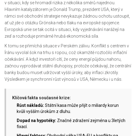
v situaci, kdy se hromadí rizika z několika směrů najednou.
Hlavním katalyzátorem je
Donald Trump
,
prezident
USA
, který v
rámci své obchodní strategie nevykazuje žádnou ochotu ustoupit,
ať už jde o otázku Grónska nebo tlaku na evropské spojence.
Evropská unie
se tak ocitá v situaci, kdy vyjednávání narážejí na
zeď a rozhoduje primárně hrubá ekonomická síla.
K tomu se přimíchá situace v Perském zálivu. Konflikt s centrem v
Íránu vyvolal šok na trhu s ropou, což okamžitě roztočilo inflační
očekávání. A když investoři cítí, že ceny energií půjdou nahoru,
začnou vyprodávat státní dluhopisy, protože očekávají, že centrální
banky budou muset udržovat vyšší úroky, aby inflaci zkrotily.
Výsledkem je synchronní růst výnosů v USA, Německu i u nás.
Klíčová fakta současné krize:
Růst nákladů:
Státní kasa může přijít o miliardy korun
kvůli vyšším úrokům z dluhu.
Dopad na hypotéky:
Značné zdražení zejména u 3letých
fixací.
Hlavní faktory:
Obchodní válka USA-EU a konflikty na