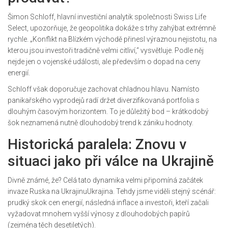
Šimon Schloff, hlavní investiční analytik společnosti
Swiss Life
Select
, upozorňuje, že geopolitika dokáže s trhy zahýbat extrémně
rychle. „Konflikt na Blízkém východě přinesl výraznou nejistotu, na
kterou jsou investoři tradičně velmi citliví,“ vysvětluje. Podle něj
nejde jen o vojenské události, ale především o dopad na ceny
energií.
Schloff však doporučuje zachovat chladnou hlavu. Namísto
panikařského vyprodejů radí držet diverzifikovaná portfolia s
dlouhým časovým horizontem. To je důležitý bod – krátkodobý
šok neznamená nutně dlouhodobý trend k zániku hodnoty.
Historická paralela: Znovu v
situaci jako při válce na Ukrajině
Divně známé, že? Celá tato dynamika velmi připomíná začátek
invaze Ruska na Ukrajinu
Ukrajina
. Tehdy jsme viděli stejný scénář:
prudký skok cen energií, následná inflace a investoři, kteří začali
vyžadovat mnohem vyšší výnosy z dlouhodobých papírů
(zejména těch desetiletých).