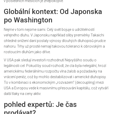
v posledních měsících je znepokojivé.
Globální kontext: Od Japonska
po Washington
Nejme v tom nejsme sami. Celý svět bojuje s udržitelností
veřejného dluhu. V Japonsku například sliby premiérky Takaichi
ohledně snížení daní poslaly výnosy dlouhých dluhopisů prudce
nahoru. Trhy už prostě nemají takovou toleranci k obrovským a
rostoucím dluhům jako dříve.
V USA pak sledují investoři rozhodnutí Nejvyššího soudu o
legálnosti cel. Pokud by soud rozhodl, že cla byla nelegální, hrozí
americkému federálnímu rozpočtu vlna žalob a požadavky na
vrácení peněz, což by mohlo destabilizovat i americké dluhopisy.
To v kombinaci s ekonomickým „rozvazem“ (decoupling) mezi
USA a Evropou vede k masivnímu přesouvání kapitálu, což vytváří
další tlaky na ceny aktiv.
pohled expertů: Je čas
prodávat?