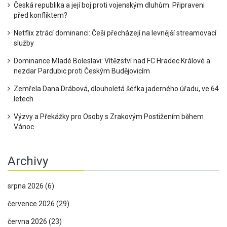
Česká republika a její boj proti vojenským dluhům: Připraveni
před konfliktem?
Netflix ztrácí dominanci: Češi přecházejí na levnější streamovací
služby
Dominance Mladé Boleslavi: Vítězství nad FC Hradec Králové a
nezdar Pardubic proti Českým Budějovicím
Zemřela Dana Drábová, dlouholetá šéfka jaderného úřadu, ve 64
letech
Výzvy a Překážky pro Osoby s Zrakovým Postižením během
Vánoc
Archivy
srpna 2026
(6)
července 2026
(29)
června 2026
(23)