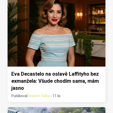
Eva Decastelo na oslavě Laffityho bez
exmanžela: Všude chodím sama, mám
jasno
Publikoval
Vojtěch Válka
- 11 lis