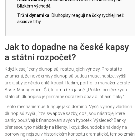
Blízkém východě.
Tržní dynamika:
Dluhopisy reagují na šoky rychleji než
akciové trhy.
Jak to dopadne na české kapsy
a státní rozpočet?
Když klesají ceny dluhopisů, rostou jejich výnosy. Pro stát to
znamená, že nové emisy dluhopisů budou muset nabízet vyšší
úrok, aby je někdo chtěl koupit.
Radim
, portfolio manažer z
Erste
Asset Management ČR
, k tomu říká jasně: „Pokles cen českých
státních dluhopisů je primárně odrazem obav o inflační tlaky“.
Tento mechanismus funguje jako domino. Vyšší výnosy vládních
dluhopisů zvyšují tzv. swapové sazby, což jsou nástroje, které
banky používají k financování svých hypoték. Výsledek? Banky
přenesou tyto náklady na klienty. I když dlouhodobé náklady na
borrowing nejsou v historickém kontextu dramatické, tempo změn