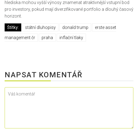
hlediska mohou vyšší výnosy znamenat atraktivnější vstupní bod
pro investory, pokud mají diverzifikované portfolio a dlouhý časový
horizont.
Štítky:
státní dluhopisy
donald trump
erste asset
management čr
praha
inflační tlaky
NAPSAT KOMENTÁŘ