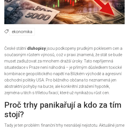
ekonomika
České státní
dluhopisy
jsou podkopeny prudkým poklesem cen a
současným růstem výnosů, což v praxi znamená, že stát se bude
muset zadlužovat za mnohem dražší úroky. Tato nepříjemná
situatedace v Praze není náhodná – je přímým důsledkem toxické
kombinace geopolitického napětí na Blízkém východě a agresivní
obchodní politiky USA. Pro běžného občana to neznamená jen
abstraktní pohyby na burze, ale konkrétní zdražení hypoték,
zejména u těch s tříletou fixací, které už nyníkažou růst cen.
Proč trhy panikařují a kdo za tím
stojí?
Tady je ten problém: finanční trhy nesnášejí nejistotu. Aktuálně jsme