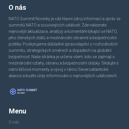
O nás
NATO Summit Novinky je váš hlavní zdroj informací a zpráv ze
summitů NATO a souvisejících událostí. Zde naleznete
nejnovější aktualizace, analýzy a komentáře týkající se NATO,
jeho členských států a mezinárodní obranné a bezpečnostní
politiky. Poskytujeme důkladné zpravodajství o rozhodnutích
summitu, strategických směrech a dopadech na globální
bezpečnost. Naše stránka je určena všem, kdo se zajímají o
mezinárodní vztahy, obranu a bezpečnostní otázky. Sledujte s
námi klíčové momenty a vývoj v rámci Severoatlantické
aliance a buďte vždy informováni o nejnovějších událostech.
Menu
O nás