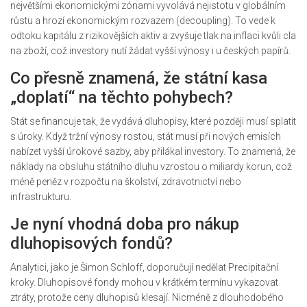
největšími ekonomickými zónami vyvolává nejistotu v globálním
růstu a hrozí ekonomickým rozvazem (decoupling). To vede k
odtoku kapitálu z rizikovějších aktiv a zvyšuje tlak na inflaci kvůli cla
na zboží, což investory nutí žádat vyšší výnosy i u českých papírů.
Co přesně znamená, že státní kasa
„doplatí“ na těchto pohybech?
Stát se financuje tak, že vydává dluhopisy, které později musí splatit
s úroky. Když tržní výnosy rostou, stát musí při nových emisích
nabízet vyšší úrokové sazby, aby přilákal investory. To znamená, že
náklady na obsluhu státního dluhu vzrostou o miliardy korun, což
méně peněz v rozpočtu na školství, zdravotnictví nebo
infrastrukturu.
Je nyní vhodná doba pro nákup
dluhopisových fondů?
Analytici, jako je Šimon Schloff, doporučují nedělat Precipitační
kroky. Dluhopisové fondy mohou v krátkém termínu vykazovat
ztráty, protože ceny dluhopisů klesají. Nicméně z dlouhodobého