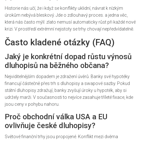
Historie nás učí, že i když se konflikty uklidní, návrat k nízkým
úrokům nebývá bleskový. Jde o zdlouhavý proces. a jedna věc,
která nás často mýlí: zlato nemusí automaticky růst při každé nové
krizi. V prostředí extrémní nejistoty se trhy chovají nepředvídatelně.
Často kladené otázky (FAQ)
Jaký je konkrétní dopad růstu výnosů
dluhopisů na běžného občana?
Nejviditelnějším dopadem je zdražení úvěrů. Banky své hypotéky
financují částečně přes trh s dluhopisy a swapové sazby. Pokud
státní dluhopisy zdražují, banky zvyšují úroky u hypoték, aby si
udržely marži. V současnosti to nejvíce zasahuje tříleté fixace, kde
jsou ceny v pohybu nahoru.
Proč obchodní válka USA a EU
ovlivňuje české dluhopisy?
Světové finanční trhy jsou propojené. Konflikt mezi dvěma