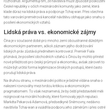
rozhodnutí. Argumentují tím, že návštěva může způsobit poškození
České republiky v očích mezinárodní komunity jako země, která
klade důraz na lidská práva a podporuje Tchaj-wan. Přes všechna
tato varování premiérová kancelář návštěvu obhajuje jako snahu o
posílení ekonomických vztahů.
Lidská práva vs. ekonomické zájmy
Čína je v současné době pro mnoho zemí oboustranně důležitým
ekonomickým partnerem, ačkoli záznam jejího dodržování
lidských práv zůstává předmětem kontroverzí. Premiér Fiala
přiznává, že posílení obchodních vztahů s Čínou by mohlo přinést
nové příležitosti pro český průmysl a ekonomiku, avšak zároveň to
může být určitá forma legitimizace čínských postupů, které často
porušují lidská práva.
Na druhou stranu, v mezinárodní politice je běžně vídána snaha o
nalezení rovnováhy mezi tvrdou kritikou a ekonomickým
pragmatismem. To však neznamená, že by čeští představitelé měli
rezignovat na morální hodnoty, které formovaly jejich reputaci.
Markéta Pekarová Adamová, předsedkyně Sněmovny, nedávno
navštívila Tchaj-wan a vyjádřila podporu jeho záměrům i přes ostré