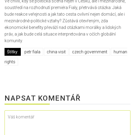
Ve chvíli, kdy se politická scéna nejen v Česku, ale i mezinárodně,
soustředí na rozhodnutí premiéra Fialy, přetrvává otázka: Jaká
bude reakce veřejnosti a jak tato cesta ovlivní nejen domácí, ale i
mezinárodně-politické vztahy? Zůstává otevřeným, zda
ekonomické benefity převáží nad otázkami morálky a lidských
práv, a jak bude celá situace interpretována v očích globální
komunity.
Štítky:
petr fiala
china visit
czech government
human
rights
NAPSAT KOMENTÁŘ