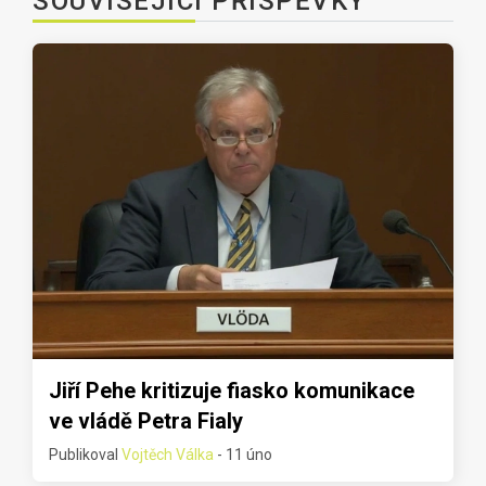
SOUVISEJÍCÍ PŘÍSPĚVKY
Jiří Pehe kritizuje fiasko komunikace
ve vládě Petra Fialy
Publikoval
Vojtěch Válka
- 11 úno