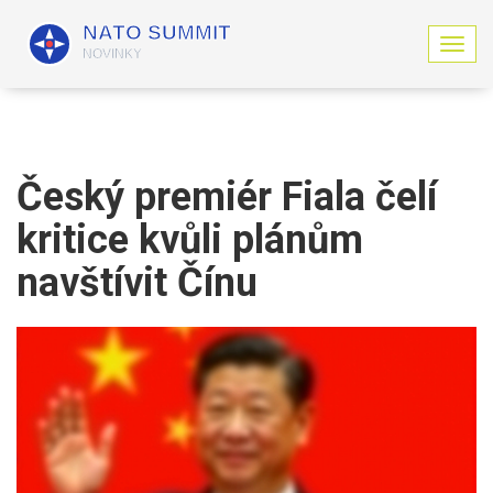
Z
o
b
r
a
z
i
Český premiér Fiala čelí
t
n
kritice kvůli plánům
a
v
navštívit Čínu
i
g
a
c
i