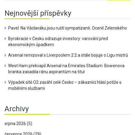
Nejnovější příspěvky
Pavel: Na Václaváku jsou ruští sympatizanti. Ocenil Zelenského
Byrokracie v Česku odrazuje investory: varování před
ekonomickým úpadkem
Arsenal remizoval s Liverpoolem 2:2 a stále bojuje o Ligu mistrů
West Ham překvapil Arsenal na Emirates Stadium: Bowenova
branka zasadila ránu aspirantům na titul
Výpadek sítě O2 zasáhl celé Česko – zákazníci hlásí potíže s
mobilními službami
Archivy
srpna 2026
(5)
července 2026
(29)