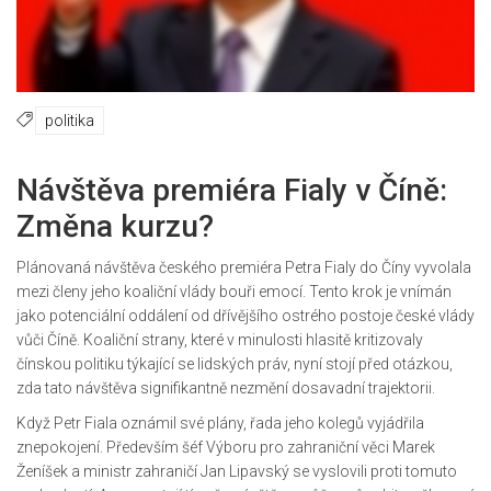
politika
Návštěva premiéra Fialy v Číně:
Změna kurzu?
Plánovaná návštěva českého premiéra Petra Fialy do Číny vyvolala
mezi členy jeho koaliční vlády bouři emocí. Tento krok je vnímán
jako potenciální oddálení od dřívějšího ostrého postoje české vlády
vůči Číně. Koaliční strany, které v minulosti hlasitě kritizovaly
čínskou politiku týkající se lidských práv, nyní stojí před otázkou,
zda tato návštěva signifikantně nezmění dosavadní trajektorii.
Když Petr Fiala oznámil své plány, řada jeho kolegů vyjádřila
znepokojení. Především šéf Výboru pro zahraniční věci Marek
Ženíšek a ministr zahraničí Jan Lipavský se vyslovili proti tomuto