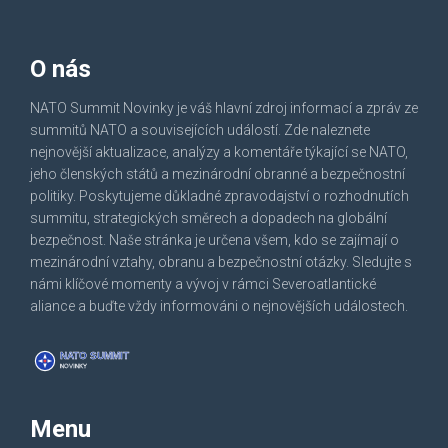
O nás
NATO Summit Novinky je váš hlavní zdroj informací a zpráv ze
summitů NATO a souvisejících událostí. Zde naleznete
nejnovější aktualizace, analýzy a komentáře týkající se NATO,
jeho členských států a mezinárodní obranné a bezpečnostní
politiky. Poskytujeme důkladné zpravodajství o rozhodnutích
summitu, strategických směrech a dopadech na globální
bezpečnost. Naše stránka je určena všem, kdo se zajímají o
mezinárodní vztahy, obranu a bezpečnostní otázky. Sledujte s
námi klíčové momenty a vývoj v rámci Severoatlantické
aliance a buďte vždy informováni o nejnovějších událostech.
Menu