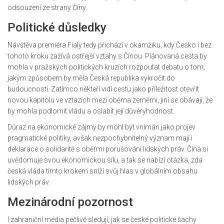
odsouzení ze strany Číny.
Politické důsledky
Návštěva premiéra Fialy tedy přichází v okamžiku, kdy Česko i bez
tohoto kroku zažívá ostřejší vztahy s Čínou. Plánovaná cesta by
mohla v pražských politických kruzích rozpoutat debatu o tom,
jakým způsobem by měla Česká republika vykročit do
budoucnosti. Zatímco někteří vidí cestu jako příležitost otevřít
novou kapitolu ve vztazích mezi oběma zeměmi, jiní se obávají, že
by mohla podlomit vládu a oslabit její důvěryhodnost.
Důraz na ekonomické zájmy by mohl být vnímán jako projev
pragmatické politiky, avšak nezpochybnitelný význam mají i
deklarace o solidaritě s oběťmi porušování lidských práv. Čína si
uvědomuje svou ekonomickou sílu, a tak se nabízí otázka, zda
česká vláda tímto krokem sníží svůj hlas v globálním obsahu
lidských práv.
Mezinárodní pozornost
I zahraniční média pečlivě sledují, jak se české politické šachy