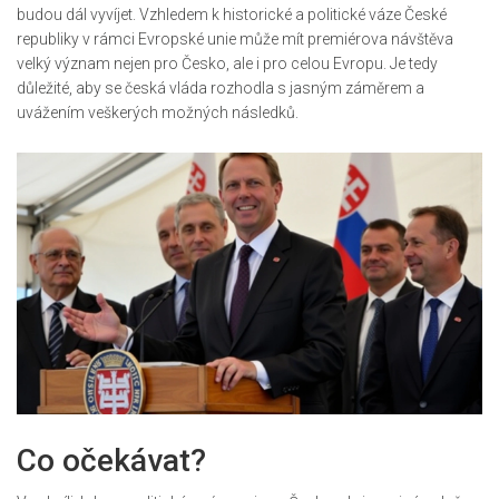
budou dál vyvíjet. Vzhledem k historické a politické váze České
republiky v rámci Evropské unie může mít premiérova návštěva
velký význam nejen pro Česko, ale i pro celou Evropu. Je tedy
důležité, aby se česká vláda rozhodla s jasným záměrem a
uvážením veškerých možných následků.
Co očekávat?