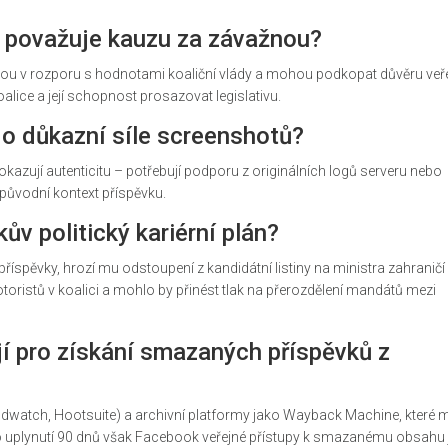
š považuje kauzu za závažnou?
sou v rozporu s hodnotami koaliční vlády a mohou podkopat důvěru veře
oalice a její schopnost prosazovat legislativu.
 o důkazní síle screenshotů?
zují autenticitu – potřebují podporu z originálních logů serveru nebo
 původní kontext příspěvku.
v politický kariérní plán?
příspěvky, hrozí mu odstoupení z kandidátní listiny na ministra zahraničí
toristů v koalici a mohlo by přinést tlak na přerozdělení mandátů mezi
í pro získání smazaných příspěvků z
andwatch, Hootsuite) a archivní platformy jako Wayback Machine, které
o uplynutí 90 dnů však Facebook veřejné přístupy k smazanému obsahu j