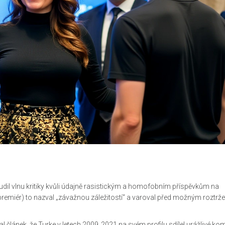
dil vlnu kritiky kvůli údajně rasistickým a homofobním příspěvkům na
remiér) to nazval „závažnou záležitostí“ a varoval před možným roztrž
l článek, že Turke v letech 2009‑2021 na svém profilu sdílel urážlivé ko