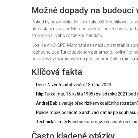
Možné dopady na budoucí 
Pokud by se odhalilo, že Turke skutečně publikoval rasist
ale i oslabení pozice Motoristů v koalici. Přesný dopad z
změně koaličního rozdělení mandátů.
Koalice ANO‑SPD‑Motoristé se snaží udržet stabilitu př
rozhodne, zda Turke zůstane v parlamentu, ovlivní to ne
pokud by byl nominován na post zahraničního ministra
Klíčová fakta
Deník N zveřejnil obvinění 13. října 2023.
Filip Turke (nar. 15. květa 1985) byl od roku 2021 po
Andrej Babiš varuje před rizikem koaličního roztržení
Policie může požádat o archivaci dat až po souhlasu
Technické limity Facebooku: smazaný obsah mizí po
Často kladené otázky