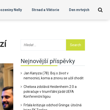
ozeniny Nelly
Strnad a Viktorie
Den mrtvých
zí
Nejnovější příspěvky
Jan Kanyza (78): Boj o život v
nemocnici, koma a znovu se učil chodit
Chelsea zdolává Heidenheim 2:0 a
pokračuje v triumfální jízdě UEFA
Konferenční ligou
Frťala kritizuje odchod Gninga: útočná