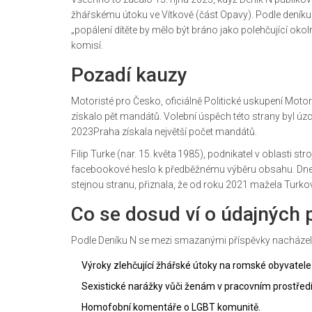
žhářskému útoku ve
Vítkově
(část Opavy). Podle deníku 
„popálení dítěte by mělo být bráno jako polehčující ok
komisí.
Pozadí kauzy
Motoristé pro Česko, oficiálně
Politické uskupení Motor
získalo pět mandátů. Volební úspěch této strany byl ú
2023
Praha
získala největší počet mandátů.
Filip Turke (nar. 15. květa 1985), podnikatel v oblasti str
facebookové heslo k předběžnému výběru obsahu. Dne 14
stejnou stranu, přiznala, že od roku 2021 mažela Turk
Co se dosud ví o údajných 
Podle
Deníku N
se mezi smazanými příspěvky nacházel
Výroky zlehčující žhářské útoky na romské obyvatele
Sexistické narážky vůči ženám v pracovním prostředí
Homofobní komentáře o LGBT komunitě.