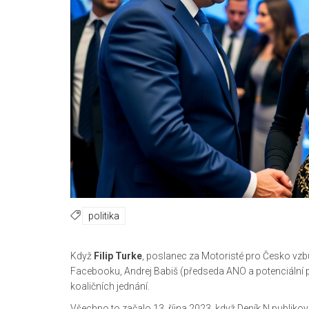
politika
Když
Filip Turke
,
poslanec
za
Motoristé pro Česko
vzbu
Facebooku,
Andrej Babiš
(předseda ANO a potenciální p
koaličních jednání.
Všechno to začalo 13. října 2023, když
Deník N
publikova