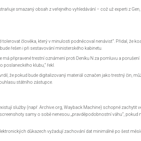
traňuje smazaný obsah z veřejného vyhledávání – což už experti z
Gen, 
né tolerovat člověka, který v minulosti podněcoval nenávist“. Přidal, že ko
 bude řešen i při sestavování ministerského kabinetu.
 že má připravené trestní oznámení proti
Deníku N
za pomluvu a porušení
ho poslaneckého klubu,“ řekl.
tvrdil, že pokud bude digitalizovaný materiál označen jako trestný čin, mů
souhlasu státního zástupce.
e existují služby (např. Archive.org, Wayback Machine) schopné zachytit v
že screenshoty samy o sobě nenesou „pravděpodobnostní váhu“, pokud 
elektronických důkazech vyžadují zachování dat minimálně po šest měsí