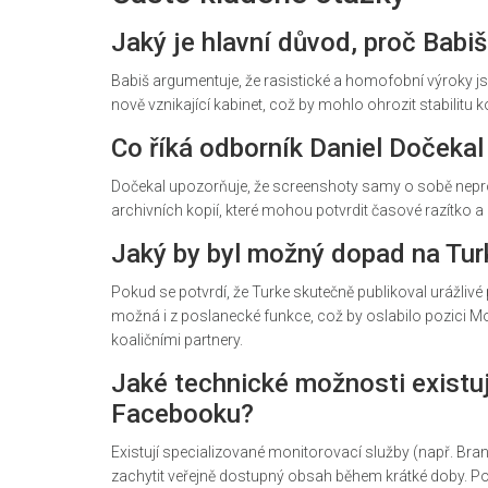
Jaký je hlavní důvod, proč Babi
Babiš argumentuje, že rasistické a homofobní výroky j
nově vznikající kabinet, což by mohlo ohrozit stabilitu k
Co říká odborník Daniel Dočekal
Dočekal upozorňuje, že screenshoty samy o sobě neproka
archivních kopií, které mohou potvrdit časové razítko a
Jaký by byl možný dopad na Turků
Pokud se potvrdí, že Turke skutečně publikoval urážlivé 
možná i z poslanecké funkce, což by oslabilo pozici Mo
koaličními partnery.
Jaké technické možnosti existuj
Facebooku?
Existují specializované monitorovací služby (např. Br
zachytit veřejně dostupný obsah během krátké doby. P