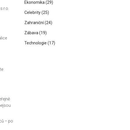
Ekonomika
(29)
s.r.o.
Celebrity
(25)
Zahraniční
(24)
Zábava
(19)
alice
Technologie
(17)
že
eřejně
nejsou
ců – po