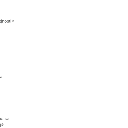
jnosti v
 a
 mohou
iž