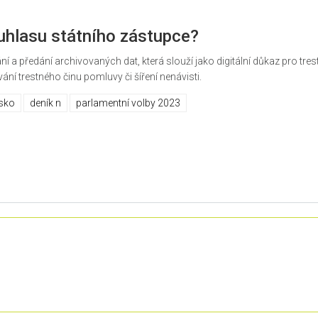
ouhlasu státního zástupce?
 předání archivovaných dat, která slouží jako digitální důkaz pro trestn
í trestného činu pomluvy či šíření nenávisti.
esko
deník n
parlamentní volby 2023