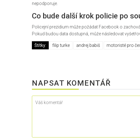
nepodporuje.
Co bude další krok policie po s
Policejní prezidium může požádat Facebook o zachování a
Pokud budou data dostupná, může následovat vyšetřován
Štítky:
filip turke
andrej babiš
motoristé pro č
NAPSAT KOMENTÁŘ