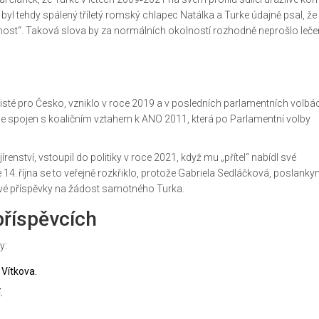
byl tehdy spálený tříletý romský chlapec Natálka a Turke údajně psal, že
olnost“. Taková slova by za normálních okolností rozhodně neprošlo leč
isté pro Česko
, vzniklo v roce 2019 a v posledních parlamentních volbá
zce spojen s koaličním vztahem k
ANO 2011
, která po
Parlamentní volby
ojírenství, vstoupil do politiky v roce 2021, když mu „přítel“ nabídl své
. října se to veřejně rozkřiklo, protože
Gabriela Sedláčková
, poslanky
ové příspěvky na žádost samotného Turka.
příspěvcích
y:
 Vítkova.
.