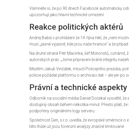
Všimněte si, že po 90 dnech Facebook automaticky ods
upozorňují jako hlavní technické omezení.
Reakce politických aktérů
Andrej Babiš
v prohlášení ze 14. října řekl, že „není mož
musí „jasně vyjasnit, kde jsou naše hranice“ a že případ
Na druhé straně
Petr Macinka
, šéf Motoristů, oznámil,
autorských práv. „Jsme připraveni bránit integritu naše
Mezitím
Jakub Vinčálek
, mluvčí Policejního prezidia, po
policie požádat platformu o archivaci dat – ale jen po 
Právní a technické aspekty
Odborník na sociální média
Daniel Doč­ekal
vysvětlil, ž
dostupný obsah během několika minut. Přesto platí, 
podpořeny originálními logy serveru.
Společnost
Gen, s.r.o.
uvedla, že evropské směrnice o 
této lhůtě už jsou forenzní analýzy značně limitované.