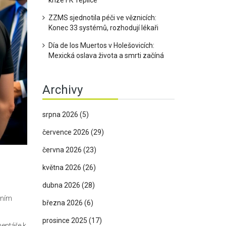
krize FK Teplice
ZZMS sjednotila péči ve věznicích:
Konec 33 systémů, rozhodují lékaři
Día de los Muertos v Holešovicích:
Mexická oslava života a smrti začíná
Archivy
srpna 2026
(5)
července 2026
(29)
června 2026
(23)
května 2026
(26)
dubna 2026
(28)
ením
března 2026
(6)
prosince 2025
(17)
mentáře k