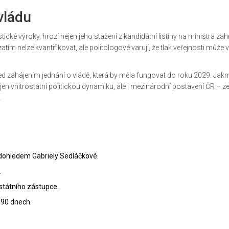
vládu
ické výroky, hrozí nejen jeho stažení z kandidátní listiny na ministra zahr
atím nelze kvantifikovat, ale politologové varují, že tlak veřejnosti může 
ed zahájením jednání o vládě, která by měla fungovat do roku 2029. Jakm
jen vnitrostátní politickou dynamiku, ale i mezinárodní postavení ČR – 
.
d dohledem Gabriely Sedláčkové.
.
 státního zástupce.
 90 dnech.