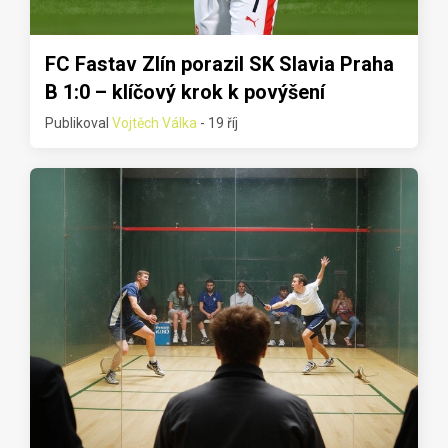
FC Fastav Zlín porazil SK Slavia Praha
B 1:0 – klíčový krok k povýšení
Publikoval
Vojtěch Válka
- 19 říj