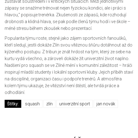
zůstávat soustředění i v kritických situacích. Mezi jednotlivými
zápasy se snažíme trénovat nejen fyzickou kondici, ale i práci s
hlavou,” popisuje trenérka. Zkušenosti ze zápasů, kde rozhodují
drobnosti a klidná hlava, se pak podle členů týmu hodí i ve škole –
méně stresu během zkoušek nebo prezentací.
Popularita týmu roste, stejně jako zájem sportovních fanoušků,
kteří sledují, jestli dokáže Zlín svou vítěznou šňůru dotáhnout až do
kýženého postupu. Z tribun je znát hrdost na tým, který ze sebe na
kurtu vydá všechno, a zároveň dokáže žít univerzitní život naplno.
Nadšení pro squash se ve Zlíně mění v komunitní záležitost – hráči
inspirují mladší studenty i lokální sportovní kluby. Jejich příběh staví
na disciplíně, organizaci času i podpoře trenérů. A atmosféra
kolem týmu ukazuje, že vítězství není štěstí, ale tvrdá práce a
odhodlání.
Štítky:
squash
zlín
univerzitní sport
jan novák