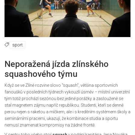
sport
Neporažená jízda zlínského
squashového týmu
Když se ve Zlíně rozvine slovo “squash”, většina sportovních
fanoušků v posledních týdnech vykouzlí úsměv – místní univerzitní
tým totiž prochází sezónou bez jediné porážky a zaslouženě se
stal magnetem zájmu napříč republikou. Studenti, kteří se denně
perou nejen s raketou a míčkem, ale i s kreditním systémem školy a
seminárními pracemi, ukazují, že kombinace studia a sportu
nemusí znamenat kompromisy na žádné frontě.
V centru toho všeho stojí
squash
v podání kapitána Jana Nováka.