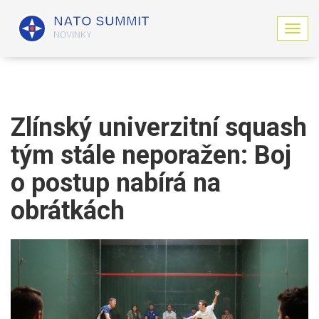
Z
o
b
r
a
z
i
Zlínský univerzitní squash
t
n
tým stále neporažen: Boj
a
v
o postup nabírá na
i
g
obrátkách
a
c
i