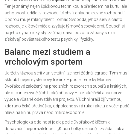
Ten je známý nejen špičkovou technikou a přehledem na kurtu, ale i
schopností udělat v rozhodující chvíli chladnokrevné rozhodnutí.
Oporou mu je mladý talent Tomáš Svoboda, jehož servis často
rozhoduje klíčové míče a zvyšuje týmové sebevědomí. Soupeři si
na jeho dynamický styl začínají dávat pozor a zápasy s ním
získávají pověst těžkého testu psychiky i fyzičky.
Balanc mezi studiem a
vrcholovým sportem
Udržet vítěznou sérii v univerzitní lize není žádná legrace. Tým musí
skloubit nejen systémový trénink – podle trenérky Martiny
Dvořákové založený na precizních rozborech soupeřů a krátkých,
ale o to intenzivnějších bloků přípravy – ale také řešit absenci ve
výuce a včasné odevzdávání projektů. Všichni hráči žijí v tempu,
kde ráno čeká přednáška, odpoledne svírá ruka raketu a večer padá
hlava na knihu práva nebo mikroekonomie.
Psychologická odolnost je ale podle Dvořákové klíčem k
dosavadní neporazitelnosti. „Kluci i holky se naučili zvládat tlak a