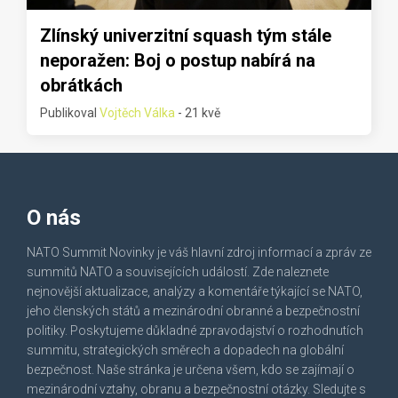
Zlínský univerzitní squash tým stále
neporažen: Boj o postup nabírá na
obrátkách
Publikoval
Vojtěch Válka
- 21 kvě
O nás
NATO Summit Novinky je váš hlavní zdroj informací a zpráv ze
summitů NATO a souvisejících událostí. Zde naleznete
nejnovější aktualizace, analýzy a komentáře týkající se NATO,
jeho členských států a mezinárodní obranné a bezpečnostní
politiky. Poskytujeme důkladné zpravodajství o rozhodnutích
summitu, strategických směrech a dopadech na globální
bezpečnost. Naše stránka je určena všem, kdo se zajímají o
mezinárodní vztahy, obranu a bezpečnostní otázky. Sledujte s