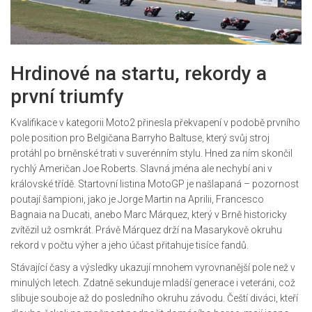
Hrdinové na startu, rekordy a
první triumfy
Kvalifikace v kategorii Moto2 přinesla překvapení v podobě prvního
pole position pro Belgičana Barryho Baltuse, který svůj stroj
protáhl po brněnské trati v suverénním stylu. Hned za ním skončil
rychlý Američan Joe Roberts. Slavná jména ale nechybí ani v
královské třídě. Startovní listina MotoGP je našlapaná – pozornost
poutají šampioni, jako je Jorge Martin na Aprilii, Francesco
Bagnaia na Ducati, anebo Marc Márquez, který v Brně historicky
zvítězil už osmkrát. Právě Márquez drží na Masarykově okruhu
rekord v počtu výher a jeho účast přitahuje tisíce fandů.
Stávající časy a výsledky ukazují mnohem vyrovnanější pole než v
minulých letech. Zdatně sekunduje mladší generace i veteráni, což
slibuje souboje až do posledního okruhu závodu. Čeští diváci, kteří