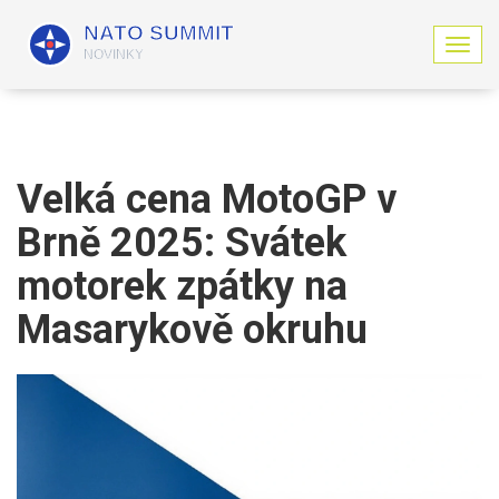
Z
o
b
r
a
z
i
Velká cena MotoGP v
t
n
Brně 2025: Svátek
a
v
motorek zpátky na
i
g
Masarykově okruhu
a
c
i