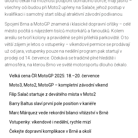
dlouho čekali na možnost podpořit domácího borce, mají jasno –
všechny oči budou při Moto2 upřeny na Salače, jehož postup v
kvalifikaci i samotný start slibují atraktivní závodní podívanou.
Spojení Brna a MotoGP znamená i klasické dopravní oříšky – celé
město počítá s nájezdem tisíců motorkářů a fanoušků. Kolem
areálu se tvoří kolony a pravidelně se plní přilehlá parkoviště. O to
větší zájem je letos o vstupenky – víkendové permice se prodávají
už od jara, vstupenky pouze na nedělní program pak startují v
prodeji od 14. července. Očekává se tradičně plné hlediště i
atmosféra, na kterou Brno ve světě motorsportu dlouho čekalo.
Velká cena ČR MotoGP 2025: 18.–20. července
Moto3, Moto2, MotoGP – kompletní závodní víkend
Filip Salač startuje z devátého místa v Moto2
Barry Baltus slaví první pole position v kariéře
Marc Márquez vede rekordní bilanci vítězství v Brně
Vstupenky: víkendové i nedělní, rychle mizí
Čekejte dopravní komplikace v Brně a okolí