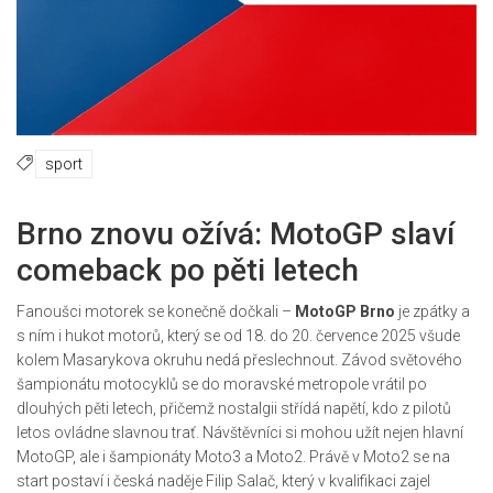
sport
Brno znovu ožívá: MotoGP slaví
comeback po pěti letech
Fanoušci motorek se konečně dočkali –
MotoGP Brno
je zpátky a
s ním i hukot motorů, který se od 18. do 20. července 2025 všude
kolem Masarykova okruhu nedá přeslechnout. Závod světového
šampionátu motocyklů se do moravské metropole vrátil po
dlouhých pěti letech, přičemž nostalgii střídá napětí, kdo z pilotů
letos ovládne slavnou trať. Návštěvníci si mohou užít nejen hlavní
MotoGP, ale i šampionáty Moto3 a Moto2. Právě v Moto2 se na
start postaví i česká naděje Filip Salač, který v kvalifikaci zajel