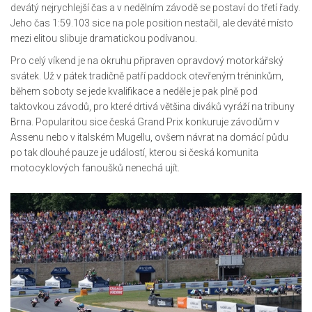
devátý nejrychlejší čas a v nedělním závodě se postaví do třetí řady.
Jeho čas 1:59.103 sice na pole position nestačil, ale deváté místo
mezi elitou slibuje dramatickou podívanou.
Pro celý víkend je na okruhu připraven opravdový motorkářský
svátek. Už v pátek tradičně patří paddock otevřeným tréninkům,
během soboty se jede kvalifikace a neděle je pak plně pod
taktovkou závodů, pro které drtivá většina diváků vyráží na tribuny
Brna. Popularitou sice česká Grand Prix konkuruje závodům v
Assenu nebo v italském Mugellu, ovšem návrat na domácí půdu
po tak dlouhé pauze je událostí, kterou si česká komunita
motocyklových fanoušků nenechá ujít.