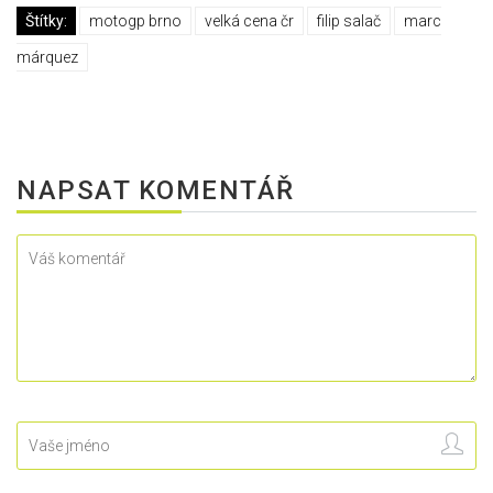
Štítky:
motogp brno
velká cena čr
filip salač
marc
márquez
NAPSAT KOMENTÁŘ