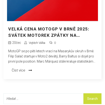
VELKÁ CENA MOTOGP V BRNĚ 2025:
SVÁTEK MOTOREK ZPÁTKY NA
MASARYKOVĚ OKRUHU
20
čec
Vojtěch Válka
0
MotoGP se po pěti letech vrací na Masarykův okruh v Brně.
Filip Salač startuje v Moto2 devátý, Barry Baltus si dojel pro
první pole position. Marc Márquez stále kraluje statistikám
tohoto okruhu. V prodeji jsou víkendové a nedělní vstupenky.
Číst více
Se závody přicházejí i tradiční dopravní komplikace.