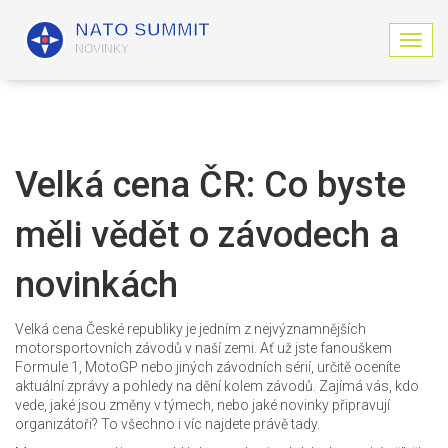
Z
o
b
r
a
z
i
Velká cena ČR: Co byste
t
n
měli vědět o závodech a
a
v
i
novinkách
g
a
c
Velká cena České republiky je jedním z nejvýznamnějších
i
motorsportovních závodů v naší zemi. Ať už jste fanouškem
Formule 1, MotoGP nebo jiných závodních sérií, určitě oceníte
aktuální zprávy a pohledy na dění kolem závodů. Zajímá vás, kdo
vede, jaké jsou změny v týmech, nebo jaké novinky připravují
organizátoři? To všechno i víc najdete právě tady.