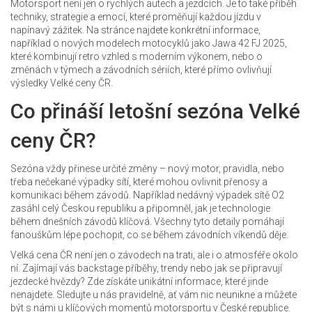
Motorsport není jen o rychlých autech a jezdcích. Je to také příběh
techniky, strategie a emocí, které proměňují každou jízdu v
napínavý zážitek. Na stránce najdete konkrétní informace,
například o nových modelech motocyklů jako Jawa 42 FJ 2025,
které kombinují retro vzhled s moderním výkonem, nebo o
změnách v týmech a závodních sériích, které přímo ovlivňují
výsledky Velké ceny ČR.
Co přináší letošní sezóna Velké
ceny ČR?
Sezóna vždy přinese určité změny – nový motor, pravidla, nebo
třeba nečekané výpadky sítí, které mohou ovlivnit přenosy a
komunikaci během závodů. Například nedávný výpadek sítě O2
zasáhl celý Českou republiku a připomněl, jak je technologie
během dnešních závodů klíčová. Všechny tyto detaily pomáhají
fanouškům lépe pochopit, co se během závodních víkendů děje.
Velká cena ČR není jen o závodech na trati, ale i o atmosféře okolo
ní. Zajímají vás backstage příběhy, trendy nebo jak se připravují
jezdecké hvězdy? Zde získáte unikátní informace, které jinde
nenajdete. Sledujte u nás pravidelně, ať vám nic neunikne a můžete
být s námi u klíčových momentů motorsportu v České republice.