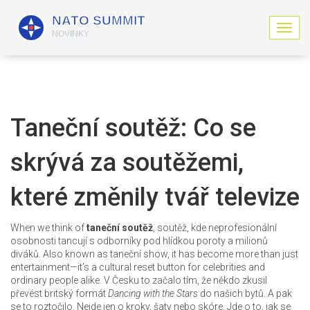
Z
o
b
r
a
z
i
Taneční soutěž: Co se
t
n
skrývá za soutěžemi,
a
v
i
které změnily tvář televize
g
a
c
When we think of
taneční soutěž
,
soutěž, kde neprofesionální
i
osobnosti tancují s odborníky pod hlídkou poroty a milionů
diváků
. Also known as
taneční show
, it has become more than just
entertainment—it’s a cultural reset button for celebrities and
ordinary people alike.
V Česku to začalo tím, že někdo zkusil
převést britský formát
Dancing with the Stars
do našich bytů. A pak
se to roztočilo. Nejde jen o kroky, šaty nebo skóre. Jde o to, jak se