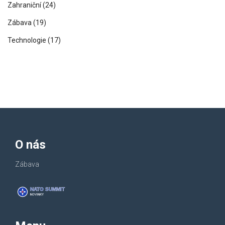
Zahraniční
(24)
Zábava
(19)
Technologie
(17)
O nás
Zábava