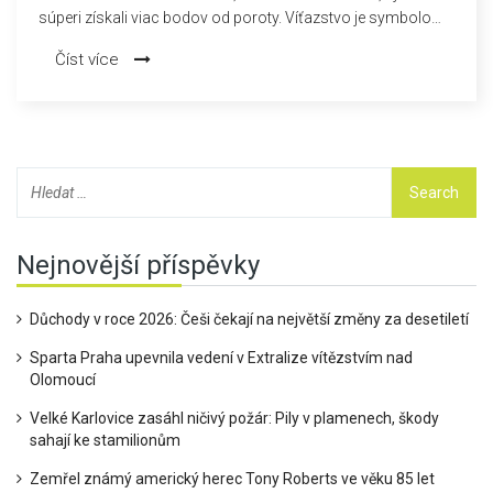
súperi získali viac bodov od poroty. Víťazstvo je symbolom
emocionálnej autenticity nad technikou.
Číst více
Nejnovější příspěvky
Důchody v roce 2026: Češi čekají na největší změny za desetiletí
Sparta Praha upevnila vedení v Extralize vítězstvím nad
Olomoucí
Velké Karlovice zasáhl ničivý požár: Pily v plamenech, škody
sahají ke stamilionům
Zemřel známý americký herec Tony Roberts ve věku 85 let