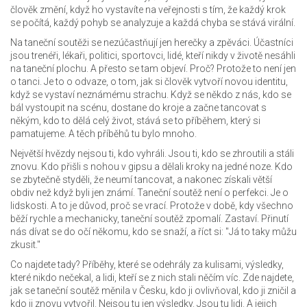
člověk změní, když ho vystavíte na veřejnosti s tím, že každý krok
se počítá, každý pohyb se analyzuje a každá chyba se stává virální.
Na taneční soutěži se nezúčastňují jen herečky a zpěváci. Účastníci
jsou trenéři, lékaři, politici, sportovci, lidé, kteří nikdy v životě nesáhli
na taneční plochu. A přesto se tam objeví. Proč? Protože to není jen
o tanci. Je to o odvaze, o tom, jak si člověk vytvoří novou identitu,
když se vystaví neznámému strachu. Když se někdo z nás, kdo se
bál vystoupit na scénu, dostane do kroje a začne tancovat s
někým, kdo to dělá celý život, stává se to příběhem, který si
pamatujeme. A těch příběhů tu bylo mnoho.
Největší hvězdy nejsou ti, kdo vyhráli. Jsou ti, kdo se zhroutili a stáli
znovu. Kdo přišli s nohou v gipsu a dělali kroky na jedné noze. Kdo
se zbytečně styděli, že neumí tancovat, a nakonec získali větší
obdiv než když byli jen známí. Taneční soutěž není o perfekci. Je o
lidskosti. A to je důvod, proč se vrací. Protože v době, kdy všechno
běží rychle a mechanicky, taneční soutěž zpomalí. Zastaví. Přinutí
nás dívat se do očí někomu, kdo se snaží, a říct si: "Já to taky můžu
zkusit."
Co najdete tady? Příběhy, které se odehrály za kulisami, výsledky,
které nikdo nečekal, a lidi, kteří se z nich stali něčím víc. Zde najdete,
jak se taneční soutěž měnila v Česku, kdo ji ovlivňoval, kdo ji zničil a
kdo ji znovu vytvořil. Nejsou tu jen výsledky. Jsou tu lidi. A jejich