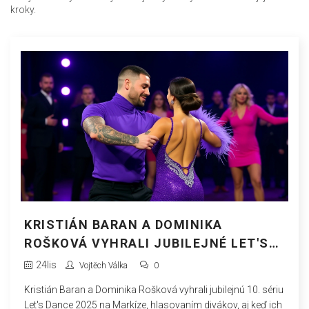
kroky.
KRISTIÁN BARAN A DOMINIKA
ROŠKOVÁ VYHRALI JUBILEJNÉ LET'S
DANCE 2025
24
lis
Vojtěch Válka
0
Kristián Baran a Dominika Rošková vyhrali jubilejnú 10. sériu
Let's Dance 2025 na Markíze, hlasovaním divákov, aj keď ich