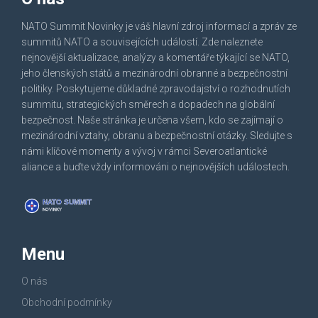
NATO Summit Novinky je váš hlavní zdroj informací a zpráv ze
summitů NATO a souvisejících událostí. Zde naleznete
nejnovější aktualizace, analýzy a komentáře týkající se NATO,
jeho členských států a mezinárodní obranné a bezpečnostní
politiky. Poskytujeme důkladné zpravodajství o rozhodnutích
summitu, strategických směrech a dopadech na globální
bezpečnost. Naše stránka je určena všem, kdo se zajímají o
mezinárodní vztahy, obranu a bezpečnostní otázky. Sledujte s
námi klíčové momenty a vývoj v rámci Severoatlantické
aliance a buďte vždy informováni o nejnovějších událostech.
Menu
O nás
Obchodní podmínky