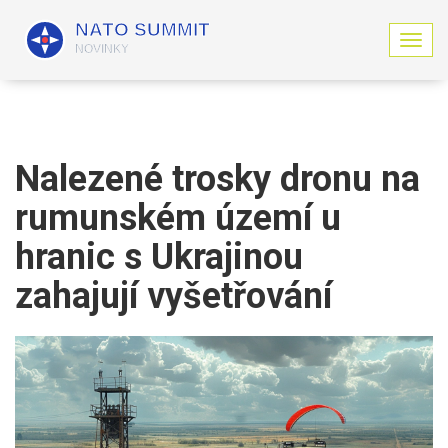
Z
o
b
r
a
z
i
Nalezené trosky dronu na
t
n
rumunském území u
a
v
hranic s Ukrajinou
i
g
zahajují vyšetřování
a
c
i