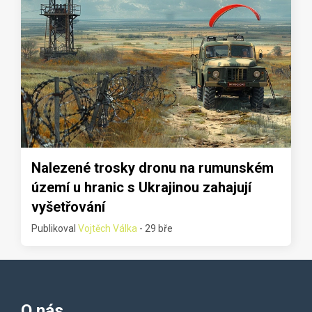
Nalezené trosky dronu na rumunském
území u hranic s Ukrajinou zahajují
vyšetřování
Publikoval
Vojtěch Válka
- 29 bře
O nás