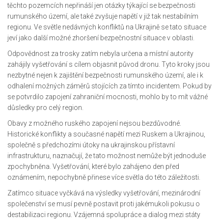
těchto pozemcích nepřináší jen otázky týkající se bezpečnosti
rumunského území, ale také zvyšuje napětí v již tak nestabilním
regionu. Ve světle nedávných konfliktů na Ukrajině se tato situace
jeví jako další možné zhoršení bezpečnostní situace v oblasti.
Odpovědnost za trosky zatím nebyla určena a místní autority
zahájily vyšetřování s cílem objasnit původ dronu. Tyto kroky jsou
nezbytné nejen k zajištění bezpečnosti rumunského území, ale i k
odhalení možných záměrů stojících za tímto incidentem. Pokud by
se potvrdilo zapojení zahraniční mocnosti, mohlo by to mít vážné
důsledky pro celý region.
Obavy z možného ruského zapojení nejsou bezdůvodné.
Historické konflikty a současné napětí mezi Ruskem a Ukrajinou,
společně s předchozími útoky na ukrajinskou přístavní
infrastrukturu, naznačují, že tato možnost nemůže být jednoduše
zpochybněna. Vyšetřování, které bylo zahájeno den před
oznámením, nepochybně přinese více světla do této záležitosti.
Zatímco situace vyčkává na výsledky vyšetřování, mezinárodní
společenství se musí pevně postavit proti jakémukoli pokusu o
destabilizaci regionu. Vzájemná spolupráce a dialog mezi státy