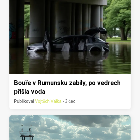
Bouře v Rumunsku zabily, po vedrech
přišla voda
Publikoval
Vojtěch Válka
- 3 čec