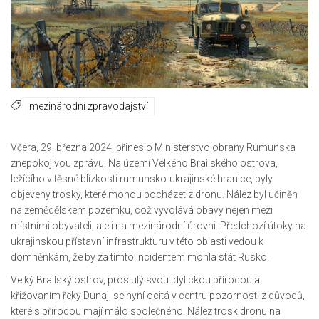
mezinárodní zpravodajství
Včera, 29. března 2024, přineslo Ministerstvo obrany Rumunska
znepokojivou zprávu. Na území Velkého Brailského ostrova,
ležícího v těsné blízkosti rumunsko-ukrajinské hranice, byly
objeveny trosky, které mohou pocházet z dronu. Nález byl učiněn
na zemědělském pozemku, což vyvolává obavy nejen mezi
místními obyvateli, ale i na mezinárodní úrovni. Předchozí útoky na
ukrajinskou přístavní infrastrukturu v této oblasti vedou k
domněnkám, že by za tímto incidentem mohla stát Rusko.
Velký Brailský ostrov, proslulý svou idylickou přírodou a
křižovaním řeky Dunaj, se nyní ocitá v centru pozornosti z důvodů,
které s přírodou mají málo společného. Nález trosk dronu na