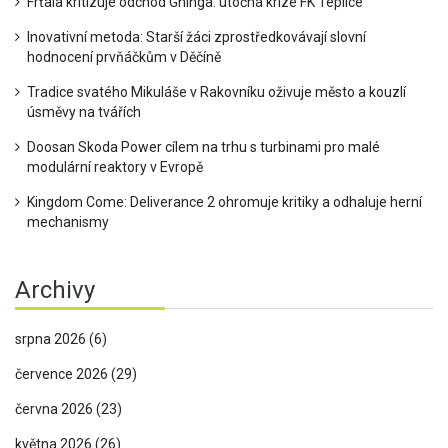
Frťala kritizuje odchod Gninga: útočná krize FK Teplice
Inovativní metoda: Starší žáci zprostředkovávají slovní
hodnocení prvňáčkům v Děčíně
Tradice svatého Mikuláše v Rakovníku oživuje město a kouzlí
úsměvy na tvářích
Doosan Skoda Power cílem na trhu s turbinami pro malé
modulární reaktory v Evropě
Kingdom Come: Deliverance 2 ohromuje kritiky a odhaluje herní
mechanismy
Archivy
srpna 2026
(6)
července 2026
(29)
června 2026
(23)
května 2026
(26)