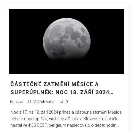
ČÁSTEČNÉ ZATMĚNÍ MĚSÍCE A
SUPERÚPLNĚK: NOC 18. ZÁŘÍ 2024
NAD ČESKEM A SLOVENSKEM
7
zář
Vojtěch Válka
0
Noc z 17. na 18. září 2024 přinesla částečné zatmění Měsíce
během superúplňku, viditelné z Česka a Slovenska. Úplněk
nastal ve 4:35 CEST, perigeum následovalo o deset hodin
později při vzdálenosti 357 283 km. Částečná fáze trvala 63