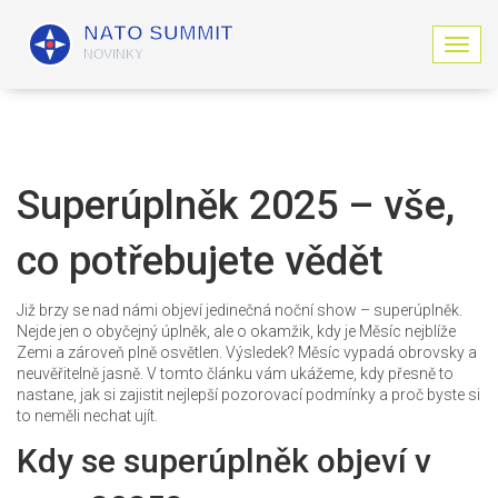
Z
o
b
r
a
z
i
Superúplněk 2025 – vše,
t
n
co potřebujete vědět
a
v
i
Již brzy se nad námi objeví jedinečná noční show – superúplněk.
g
Nejde jen o obyčejný úplněk, ale o okamžik, kdy je Měsíc nejblíže
a
Zemi a zároveň plně osvětlen. Výsledek? Měsíc vypadá obrovsky a
c
neuvěřitelně jasně. V tomto článku vám ukážeme, kdy přesně to
i
nastane, jak si zajistit nejlepší pozorovací podmínky a proč byste si
to neměli nechat ujít.
Kdy se superúplněk objeví v