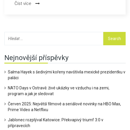
Číst více
minut. Na obloze dělal Měsíci společnost jasný Saturn. Další
zatmění uvidíme 14. března 2025 (částečné) a 7. září 2025
(úplné).
Nejnovější příspěvky
Salma Hayek s šedivými kořeny navštívila mexické prezidentku v
paláci
NATO Days v Ostravě: živé ukázky ve vzduchu i na zemi,
program a jak je sledovat
Červen 2025: Největší filmové a seriálové novinky na HBO Max,
Prime Video a Netflixu
Jablonec rozplýval Katowice: Překvapivý triumf 3:0 v
přípravecích