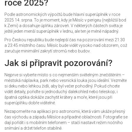
roce 2025?
Podle astronomických výpočtů bude hlavní superúplněk v roce
2025 14. srpna. To je moment, kdy je Měsíc v perigeu (nejbližší bod
k Zemi) a dosahuje úplňku zároveň. V některých částech světa je
ještě jeden menší superúplněk v lednu, ale ten je méně nápadný.
Pro Českou republiku bude nejlepší čas na pozorování mezi 21:30
a 23:45 místního času. Měsíc bude vidět vysoko nad obzorem, což
zaručuje minimální zakrytí stromů nebo budov.
Jak si připravit pozorování?
Nejprve si vyberte místo s co nejmenším světelným znečištěním –
městská náplavka, park nebo vesnická louka jsou ideální. Vezměte
si deku nebo lehkou židli, aby byl večer pohodlný. Pokud chcete
vidět detaily, pořiďte si jednoduchý dalekohled nebo teleskop; i
špatná optika dokáže zachytit krátery a moře, které jsou při
superúplňku dobře viditelné.
Nezapomeňte na aplikaci pro astronomii, která vám ukáže přesný
čas východu a západu Měsíce a případné oblačnosti. Fotografie se
dají pořídit i s mobilním telefonem – stačí nastavit režim nočního
snímání a držet telefon stabilně.