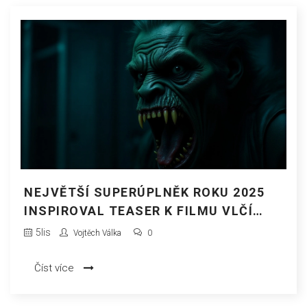
NEJVĚTŠÍ SUPERÚPLNĚK ROKU 2025
INSPIROVAL TEASER K FILMU VLČÍ
MUŽ S CHRISTOPHEREM ABBOTTEM
5
lis
Vojtěch Válka
0
Číst více