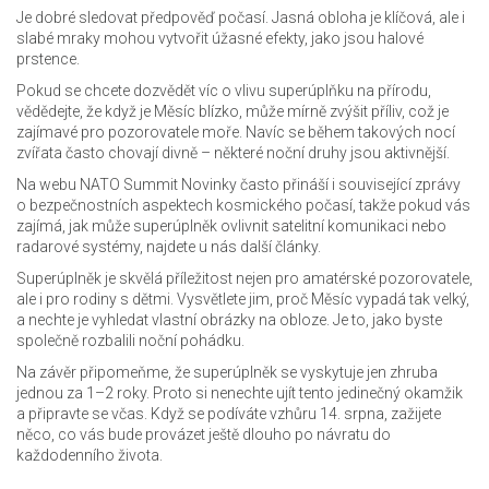
Je dobré sledovat předpověď počasí. Jasná obloha je klíčová, ale i
slabé mraky mohou vytvořit úžasné efekty, jako jsou halové
prstence.
Pokud se chcete dozvědět víc o vlivu superúplňku na přírodu,
vědědejte, že když je Měsíc blízko, může mírně zvýšit příliv, což je
zajímavé pro pozorovatele moře. Navíc se během takových nocí
zvířata často chovají divně – některé noční druhy jsou aktivnější.
Na webu NATO Summit Novinky často přináší i související zprávy
o bezpečnostních aspektech kosmického počasí, takže pokud vás
zajímá, jak může superúplněk ovlivnit satelitní komunikaci nebo
radarové systémy, najdete u nás další články.
Superúplněk je skvělá příležitost nejen pro amatérské pozorovatele,
ale i pro rodiny s dětmi. Vysvětlete jim, proč Měsíc vypadá tak velký,
a nechte je vyhledat vlastní obrázky na obloze. Je to, jako byste
společně rozbalili noční pohádku.
Na závěr připomeňme, že superúplněk se vyskytuje jen zhruba
jednou za 1–2 roky. Proto si nenechte ujít tento jedinečný okamžik
a připravte se včas. Když se podíváte vzhůru 14. srpna, zažijete
něco, co vás bude provázet ještě dlouho po návratu do
každodenního života.