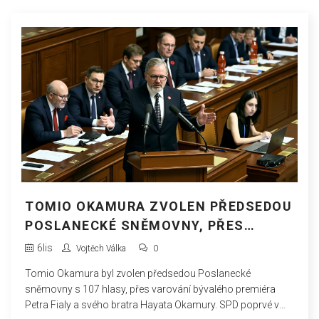
TOMIO OKAMURA ZVOLEN PŘEDSEDOU
POSLANECKÉ SNĚMOVNY, PŘES
VAROVÁNÍ FIALY A BRATRA
6
lis
Vojtěch Válka
0
Tomio Okamura byl zvolen předsedou Poslanecké
sněmovny s 107 hlasy, přes varování bývalého premiéra
Petra Fialy a svého bratra Hayata Okamury. SPD poprvé v