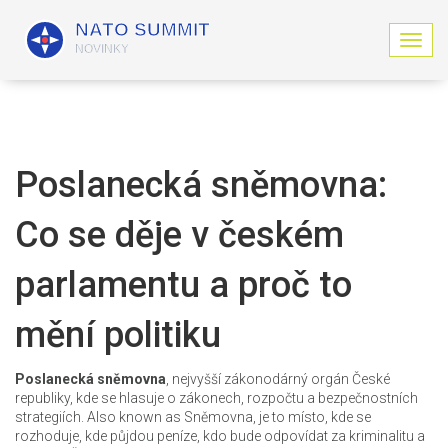
Z
o
b
r
a
z
i
Poslanecká sněmovna:
t
n
Co se děje v českém
a
v
i
parlamentu a proč to
g
a
mění politiku
c
i
Poslanecká sněmovna
,
nejvyšší zákonodárný orgán České
republiky, kde se hlasuje o zákonech, rozpočtu a bezpečnostních
strategiích
. Also known as
Sněmovna
, je to místo, kde se
rozhoduje, kde půjdou peníze, kdo bude odpovídat za kriminalitu a