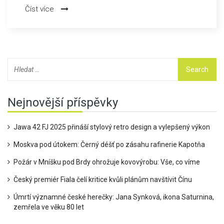
historii Česka získala tento klíčový post, ale neúplný výběr
Číst více
místopředsedů vyvolává otázky o funkčnosti parlamentu.
Nejnovější příspěvky
Jawa 42 FJ 2025 přináší stylový retro design a vylepšený výkon
Moskva pod útokem: Černý déšť po zásahu rafinerie Kapotňa
Požár v Mníšku pod Brdy ohrožuje kovovýrobu: Vše, co víme
Český premiér Fiala čelí kritice kvůli plánům navštívit Čínu
Úmrtí významné české herečky: Jana Synková, ikona Saturnina,
zemřela ve věku 80 let