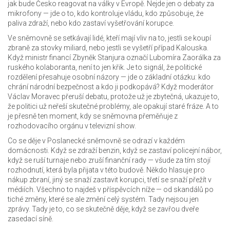
jak bude Česko reagovat na války v Evropě.
Nejde jen o debaty za
mikrofony — jde o to, kdo kontroluje vládu, kdo způsobuje, že
paliva zdraží, nebo kdo zastaví vyšetřování korupce.
Ve sněmovně se setkávají lidé, kteří mají vliv na to, jestli se koupí
zbraně za stovky miliard, nebo jestli se vyšetří případ Kalouska.
Když ministr financí
Zbyněk Stanjura
označí
Lubomíra Zaorálka
za
ruského kolaboranta, není to jen křik. Je to signál, že politické
rozdělení přesahuje osobní názory — jde o základní otázku: kdo
chrání národní bezpečnost a kdo ji podkopává? Když moderátor
Václav Moravec
přeruší debatu, protože už je zbytečná, ukazuje to,
že politici už neřeší skutečné problémy, ale opakují staré fráze. A to
je přesně ten moment, kdy se sněmovna přeměňuje z
rozhodovacího orgánu v televizní show.
Co se děje v Poslanecké sněmovně se odrazí v každém
domácnosti. Když se zdraží benzin, když se zastaví policejní nábor,
když se ruší turnaje nebo zruší finanční rady — všude za tím stojí
rozhodnutí, která byla přijata v této budově. Někdo hlasuje pro
nákup zbraní, jiný se snaží zastavit korupci, třetí se snaží přežít v
médiích. Všechno to najdeš v příspěvcích níže — od skandálů po
tiché změny, které se ale změní celý systém. Tady nejsou jen
zprávy. Tady je to, co se skutečně děje, když se zavřou dveře
zasedací síně.