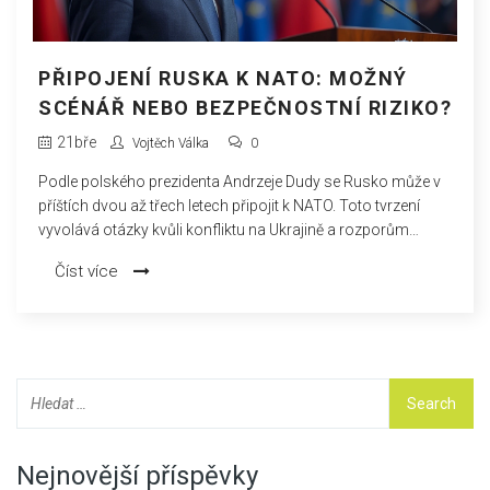
PŘIPOJENÍ RUSKA K NATO: MOŽNÝ
SCÉNÁŘ NEBO BEZPEČNOSTNÍ RIZIKO?
21
bře
Vojtěch Válka
0
Podle polského prezidenta Andrzeje Dudy se Rusko může v
příštích dvou až třech letech připojit k NATO. Toto tvrzení
vyvolává otázky kvůli konfliktu na Ukrajině a rozporům
ohledně rozšíření NATO. Polsko, mající předsednictví Rady
Číst více
EU, chce posílit vztahy s USA a NATO.
Nejnovější příspěvky