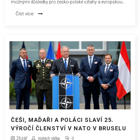
možnými důsledky pro česko-polské vztahy a evropskou
bezpečnost. Opozice Donalda Tuska získala většinu, čímž
Číst více
ukončila osmiletou vládu strany Právo a spravedlnost. Tato
změna by mohla vést k oteplení vztahů mezi Polskem a
Českou republikou.
ČEŠI, MAĎAŘI A POLÁCI SLAVÍ 25.
VÝROČÍ ČLENSTVÍ V NATO V BRUSELU
26
zář
Vojtěch Válka
0