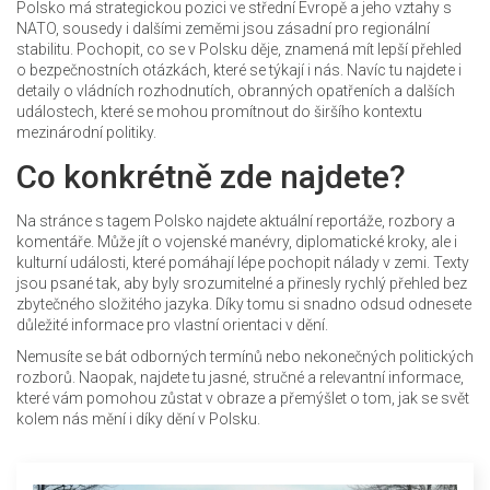
Polsko má strategickou pozici ve střední Evropě a jeho vztahy s
NATO, sousedy i dalšími zeměmi jsou zásadní pro regionální
stabilitu. Pochopit, co se v Polsku děje, znamená mít lepší přehled
o bezpečnostních otázkách, které se týkají i nás. Navíc tu najdete i
detaily o vládních rozhodnutích, obranných opatřeních a dalších
událostech, které se mohou promítnout do širšího kontextu
mezinárodní politiky.
Co konkrétně zde najdete?
Na stránce s tagem Polsko najdete aktuální reportáže, rozbory a
komentáře. Může jít o vojenské manévry, diplomatické kroky, ale i
kulturní události, které pomáhají lépe pochopit nálady v zemi. Texty
jsou psané tak, aby byly srozumitelné a přinesly rychlý přehled bez
zbytečného složitého jazyka. Díky tomu si snadno odsud odnesete
důležité informace pro vlastní orientaci v dění.
Nemusíte se bát odborných termínů nebo nekonečných politických
rozborů. Naopak, najdete tu jasné, stručné a relevantní informace,
které vám pomohou zůstat v obraze a přemýšlet o tom, jak se svět
kolem nás mění i díky dění v Polsku.