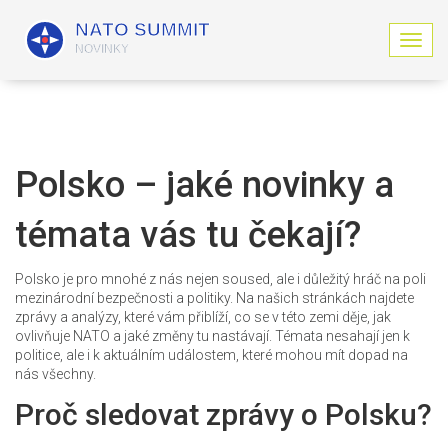
Z
o
b
r
a
z
i
Polsko – jaké novinky a
t
n
témata vás tu čekají?
a
v
i
Polsko je pro mnohé z nás nejen soused, ale i důležitý hráč na poli
g
mezinárodní bezpečnosti a politiky. Na našich stránkách najdete
a
zprávy a analýzy, které vám přiblíží, co se v této zemi děje, jak
c
ovlivňuje NATO a jaké změny tu nastávají. Témata nesahají jen k
i
politice, ale i k aktuálním událostem, které mohou mít dopad na
nás všechny.
Proč sledovat zprávy o Polsku?