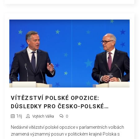
svolala krizové štáby, do vzduchu vzlétla spojenecká letadla
a na čtyřech letištích byl zastaven civilní provoz.
VÍTĚZSTVÍ POLSKÉ OPOZICE:
DŮSLEDKY PRO ČESKO-POLSKÉ
VZTAHY A EVROPSKOU BEZPEČNOST
1
říj
Vojtěch Válka
0
Nedávné vítězství polské opozice v parlamentních volbách
znamená významný posun v politickém krajině Polska s