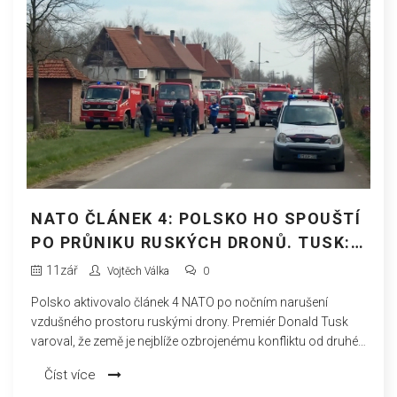
NATO ČLÁNEK 4: POLSKO HO SPOUŠTÍ
PO PRŮNIKU RUSKÝCH DRONŮ. TUSK:
NEJBLÍŽ VÁLCE OD DRUHÉ SVĚTOVÉ
11
zář
Vojtěch Válka
0
Polsko aktivovalo článek 4 NATO po nočním narušení
vzdušného prostoru ruskými drony. Premiér Donald Tusk
varoval, že země je nejblíže ozbrojenému konfliktu od druhé
světové, i když válka nehrozí. Polské síly hlásí 19 narušení a
Číst více
čtyři sestřely, většina dronů přiletěla z Běloruska. Varšava