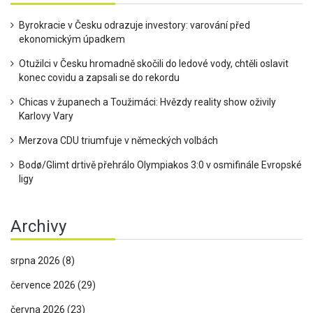
Byrokracie v Česku odrazuje investory: varování před
ekonomickým úpadkem
Otužilci v Česku hromadně skočili do ledové vody, chtěli oslavit
konec covidu a zapsali se do rekordu
Chicas v županech a Toužimáci: Hvězdy reality show oživily
Karlovy Vary
Merzova CDU triumfuje v německých volbách
Bodø/Glimt drtivě přehrálo Olympiakos 3:0 v osmifinále Evropské
ligy
Archivy
srpna 2026
(8)
července 2026
(29)
června 2026
(23)