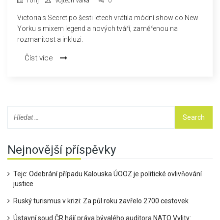
16
říj
Vojtěch Válka
0
Victoria's Secret po šesti letech vrátila módní show do New
Yorku s mixem legend a nových tváří, zaměřenou na
rozmanitost a inkluzi.
Číst více
Nejnovější příspěvky
Tejc: Odebrání případu Kalouska ÚOOZ je politické ovlivňování
justice
Ruský turismus v krizi: Za půl roku zavřelo 2700 cestovek
Ústavní soud ČR hájí práva bývalého auditora NATO Vylity: