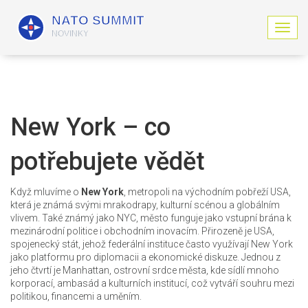
Z
o
b
r
a
z
i
New York – co
t
n
potřebujete vědět
a
v
i
Když mluvíme o
New York
,
metropoli na východním pobřeží USA,
g
která je známá svými mrakodrapy, kulturní scénou a globálním
a
vlivem
. Také známý jako
NYC
, město funguje jako vstupní brána k
c
mezinárodní politice i obchodním inovacím. Přirozeně je
USA
,
i
spojenecký stát, jehož federální instituce často využívají New York
jako platformu pro diplomacii a ekonomické diskuze
. Jednou z
jeho čtvrtí je
Manhattan
,
ostrovní srdce města, kde sídlí mnoho
korporací, ambasád a kulturních institucí
, což vytváří souhru mezi
politikou, financemi a uměním.