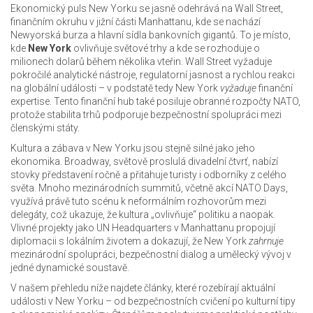
Ekonomický puls New Yorku se jasně odehrává na
Wall Street
,
finančním okruhu v jižní části Manhattanu, kde se nachází
Newyorská burza a hlavní sídla bankovních gigantů
. To je místo,
kde
New York
ovlivňuje světové trhy a kde se rozhoduje o
milionech dolarů během několika vteřin. Wall Street vyžaduje
pokročilé analytické nástroje, regulatorní jasnost a rychlou reakci
na globální události – v podstatě tedy New York
vyžaduje
finanční
expertise. Tento finanční hub také posiluje obranné rozpočty NATO,
protože stabilita trhů podporuje bezpečnostní spolupráci mezi
členskými státy.
Kultura a zábava v New Yorku jsou stejně silné jako jeho
ekonomika.
Broadway
,
světově proslulá divadelní čtvrť, nabízí
stovky představení ročně a přitahuje turisty i odborníky z celého
světa
. Mnoho mezinárodních summitů, včetně akcí NATO Days,
využívá právě tuto scénu k neformálním rozhovorům mezi
delegáty, což ukazuje, že kultura „ovlivňuje“ politiku a naopak.
Vlivné projekty jako UN Headquarters v Manhattanu propojují
diplomacii s lokálním životem a dokazují, že New York
zahrnuje
mezinárodní spolupráci, bezpečnostní dialog a umělecký vývoj v
jedné dynamické soustavě.
V našem přehledu níže najdete články, které rozebírají aktuální
události v New Yorku – od bezpečnostních cvičení po kulturní tipy