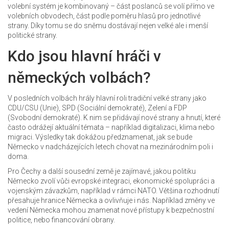
volební systém je kombinovaný – část poslanců se volí přímo ve
volebních obvodech, část podle poměru hlasů pro jednotlivé
strany. Díky tomu se do sněmu dostávají nejen velké ale i menší
politické strany.
Kdo jsou hlavní hráči v
německých volbách?
V posledních volbách hrály hlavní roli tradiční velké strany jako
CDU/CSU (Unie), SPD (Sociální demokraté), Zelení a FDP
(Svobodní demokraté). K nim se přidávají nové strany a hnutí, které
často odrážejí aktuální témata – například digitalizaci, klima nebo
migraci. Výsledky tak dokážou předznamenat, jak se bude
Německo v nadcházejících letech chovat na mezinárodním poli i
doma.
Pro Čechy a další sousední země je zajímavé, jakou politiku
Německo zvolí vůči evropské integraci, ekonomické spolupráci a
vojenským závazkům, například v rámci NATO. Většina rozhodnutí
přesahuje hranice Německa a ovlivňuje i nás. Například změny ve
vedení Německa mohou znamenat nové přístupy k bezpečnostní
politice, nebo financování obrany.