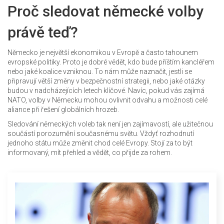
Proč sledovat německé volby
právě teď?
Německo je největší ekonomikou v Evropě a často tahounem
evropské politiky. Proto je dobré vědět, kdo bude příštím kancléřem
nebo jaké koalice vzniknou. To nám může naznačit, jestli se
připravují větší změny v bezpečnostní strategii, nebo jaké otázky
budou v nadcházejících letech klíčové. Navíc, pokud vás zajímá
NATO, volby v Německu mohou ovlivnit odvahu a možnosti celé
aliance při řešení globálních hrozeb.
Sledování německých voleb tak není jen zajímavostí, ale užitečnou
součástí porozumění současnému světu. Vždyť rozhodnutí
jednoho státu může změnit chod celé Evropy. Stojí za to být
informovaný, mít přehled a vědět, co přijde za rohem.