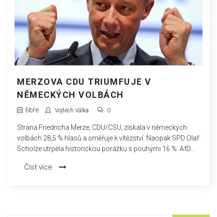
MERZOVA CDU TRIUMFUJE V
NĚMECKÝCH VOLBÁCH
6
bře
Vojtěch Válka
0
Strana Friedricha Merze, CDU/CSU, získala v německých
volbách 28,5 % hlasů a směřuje k vítězství. Naopak SPD Olaf
Scholze utrpěla historickou porážku s pouhými 16 %. AfD
dosáhla svého největšího úspěchu s 20 %. Merz usiluje o
Číst více
rychlé sestavení koalice, ale vylučuje spolupráci s AfD, která
zůstává izolována ostatními stranami.