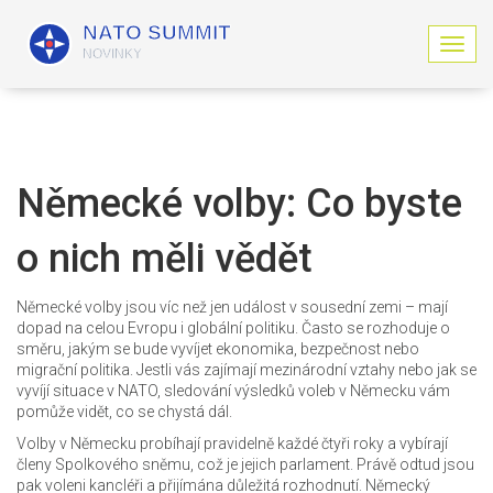
Z
o
b
r
a
z
i
Německé volby: Co byste
t
n
o nich měli vědět
a
v
i
Německé volby jsou víc než jen událost v sousední zemi – mají
g
dopad na celou Evropu i globální politiku. Často se rozhoduje o
a
směru, jakým se bude vyvíjet ekonomika, bezpečnost nebo
c
migrační politika. Jestli vás zajímají mezinárodní vztahy nebo jak se
i
vyvíjí situace v NATO, sledování výsledků voleb v Německu vám
pomůže vidět, co se chystá dál.
Volby v Německu probíhají pravidelně každé čtyři roky a vybírají
členy Spolkového sněmu, což je jejich parlament. Právě odtud jsou
pak voleni kancléři a přijímána důležitá rozhodnutí. Německý