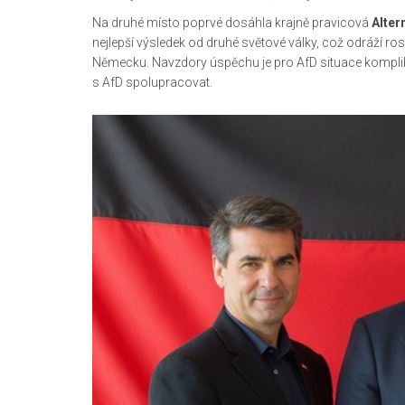
Na druhé místo poprvé dosáhla krajně pravicová
Alter
nejlepší výsledek od druhé světové války, což odráží r
Německu. Navzdory úspěchu je pro AfD situace komplik
s AfD spolupracovat.