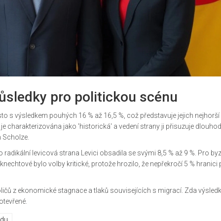
ůsledky pro politickou scénu
sto s výsledkem pouhých 16 % až 16,5 %, což představuje jejich nejhorší
e charakterizována jako 'historická' a vedení strany ji přisuzuje dlouho
m Scholze.
ímco radikální levicová strana Levici obsadila se svými 8,5 % až 9 %. Pro b
htové bylo volby kritické, protože hrozilo, že nepřekročí 5 % hranici 
ličů z ekonomické stagnace a tlaků souvisejících s migrací. Zda výsled
otevřené.
du