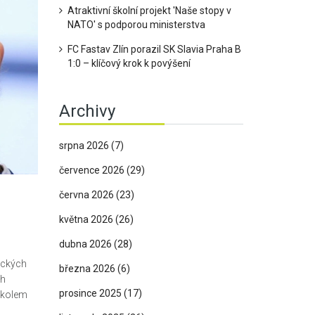
Atraktivní školní projekt 'Naše stopy v
NATO' s podporou ministerstva
FC Fastav Zlín porazil SK Slavia Praha B
1:0 – klíčový krok k povýšení
Archivy
srpna 2026
(7)
července 2026
(29)
června 2026
(23)
května 2026
(26)
dubna 2026
(28)
eckých
března 2026
(6)
ch
prosince 2025
(17)
 úkolem