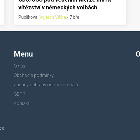
vítězství v německých volbách
Publikoval
Vojtěch Válka
- 7 bře
Menu
O
O nás
Obchodní podmínky
Zásady ochrany osobních údajů
GDPR
Kontakt
nce