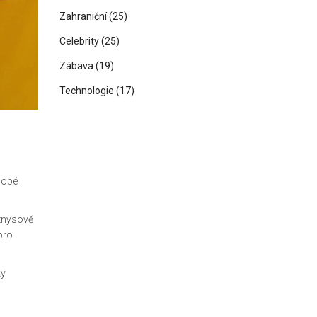
Zahraniční
(25)
Celebrity
(25)
Zábava
(19)
Technologie
(17)
dobé
yznysově
pro
ky