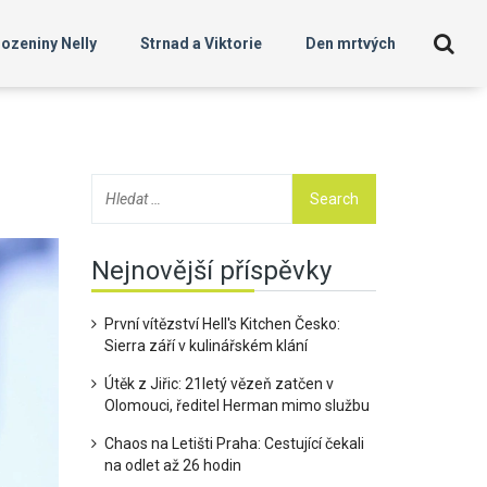
ozeniny Nelly
Strnad a Viktorie
Den mrtvých
Nejnovější příspěvky
První vítězství Hell's Kitchen Česko:
Sierra září v kulinářském klání
Útěk z Jiřic: 21letý vězeň zatčen v
Olomouci, ředitel Herman mimo službu
Chaos na Letišti Praha: Cestující čekali
na odlet až 26 hodin