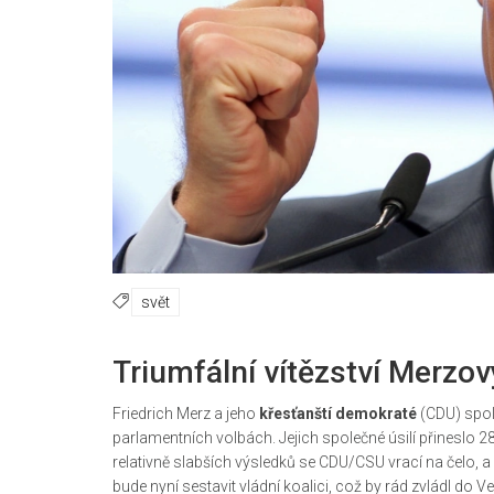
svět
Triumfální vítězství Merzo
Friedrich Merz a jeho
křesťanští demokraté
(CDU) spo
parlamentních volbách. Jejich společné úsilí přineslo 28,5
relativně slabších výsledků se CDU/CSU vrací na čelo,
bude nyní sestavit vládní koalici, což by rád zvládl do V