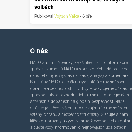
volbách
Publikoval
Vojtěch Válka
- 6 bře
O nás
NATO Summit Novinky je váš hlavní zdroj informací a
zpráv ze summitů NATO a souvisejících událostí. Zde
naleznete nejnovější aktualizace, analýzy a komentáře
týkající se NATO, jeho členských států a mezinárodní
obranné a bezpečnostní politiky. Poskytujeme důkladné
zpravodajství o rozhodnutích summitu, strategických
směrech a dopadech na globální bezpečnost. Naše
stránka je určena všem, kdo se zajímají o mezinárodní
vztahy, obranu a bezpečnostní otázky. Sledujte s námi
klíčové momenty a vývoj v rámci Severoatlantické alia
a buďte vždy informováni o nejnovějších událostech.