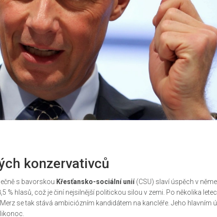
vých konzervativců
lečně s bavorskou
Křesťansko-sociální unií
(CSU) slaví úspěch v něm
 % hlasů, což je činí nejsilnější politickou silou v zemi. Po několika lete
 a Merz se tak stává ambiciózním kandidátem na kancléře. Jeho hlavním
elikonoc.