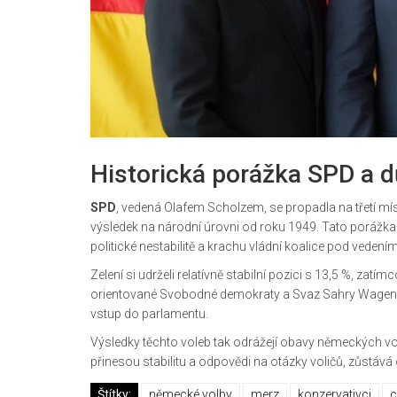
Historická porážka SPD a d
SPD
, vedená Olafem Scholzem, se propadla na třetí mí
výsledek na národní úrovni od roku 1949. Tato porážka j
politické nestabilitě a krachu vládní koalice pod vedení
Zelení si udrželi relatívně stabilní pozici s 13,5 %, zat
orientované Svobodné demokraty a Svaz Sahry Wagenknec
vstup do parlamentu.
Výsledky těchto voleb tak odrážejí obavy německých vo
přinesou stabilitu a odpovědi na otázky voličů, zůstává 
Štítky:
německé volby
merz
konzervativci
c