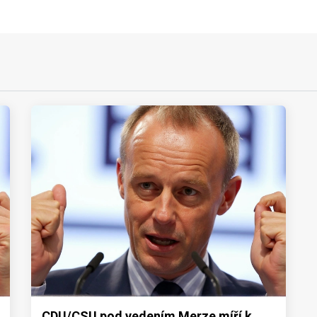
CDU/CSU pod vedením Merze míří k