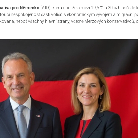
nativa pro Německo
(AfD), která obdržela mezi 19,5 % a 20 % hlasů. Je to
ostoucí nespokojenost části voličů s ekonomickým vývojem a migrační po
ovaná, neboť všechny hlavní strany, včetně Merzových konzervativců, o