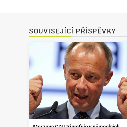
SOUVISEJÍCÍ PŘÍSPĚVKY
Merzova CDU triumfuje v německých