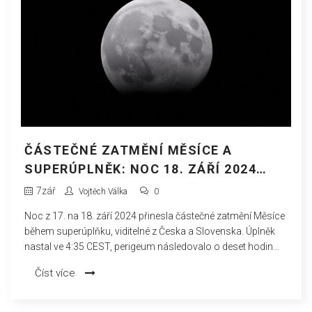
ČÁSTEČNÉ ZATMĚNÍ MĚSÍCE A
SUPERÚPLNĚK: NOC 18. ZÁŘÍ 2024
NAD ČESKEM A SLOVENSKEM
7
zář
Vojtěch Válka
0
Noc z 17. na 18. září 2024 přinesla částečné zatmění Měsíce
během superúplňku, viditelné z Česka a Slovenska. Úplněk
nastal ve 4:35 CEST, perigeum následovalo o deset hodin
později při vzdálenosti 357 283 km. Částečná fáze trvala 63
Číst více
minut. Na obloze dělal Měsíci společnost jasný Saturn. Další
zatmění uvidíme 14. března 2025 (částečné) a 7. září 2025
(úplné).