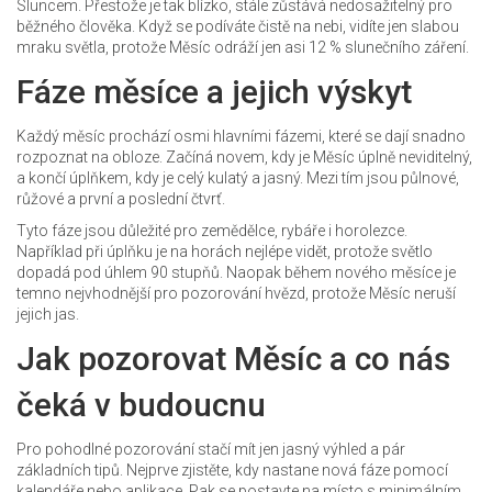
Sluncem. Přestože je tak blízko, stále zůstává nedosažitelný pro
běžného člověka. Když se podíváte čistě na nebi, vidíte jen slabou
mraku světla, protože Měsíc odráží jen asi 12 % slunečního záření.
Fáze měsíce a jejich výskyt
Každý měsíc prochází osmi hlavními fázemi, které se dají snadno
rozpoznat na obloze. Začíná novem, kdy je Měsíc úplně neviditelný,
a končí úplňkem, kdy je celý kulatý a jasný. Mezi tím jsou půlnové,
růžové a první a poslední čtvrť.
Tyto fáze jsou důležité pro zemědělce, rybáře i horolezce.
Například při úplňku je na horách nejlépe vidět, protože světlo
dopadá pod úhlem 90 stupňů. Naopak během nového měsíce je
temno nejvhodnější pro pozorování hvězd, protože Měsíc neruší
jejich jas.
Jak pozorovat Měsíc a co nás
čeká v budoucnu
Pro pohodlné pozorování stačí mít jen jasný výhled a pár
základních tipů. Nejprve zjistěte, kdy nastane nová fáze pomocí
kalendáře nebo aplikace. Pak se postavte na místo s minimálním