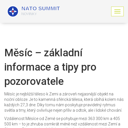
Z
o
b
r
a
z
i
Měsíc – základní
t
n
informace a tipy pro
a
v
i
pozorovatele
g
a
c
Měsíc je nejbližší těleso k Zemi a zároveň nejjasnější objekt na
i
noční obloze. Je to kamenná sférická tělesa, která obíhá kolem nás
každých 27,3 dne. Díky tomu nám poskytuje pravidelný rytmus
světla a tmy, který ovlivňuje nejen příliv a odtok, ale i lidské chování.
Vzdálenost Měsíce od Země se pohybuje mezi 363 300 km a 405
500 km – to je zhruba osmkrát méně než vzdálenost mezi Zemí a