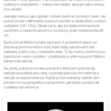
světelným znečištěním – město není ideální, ale park nebo venkov
jsou skvělé.
Jasnější měsíce, jako úplněk, můžete sledovat i pouhým okem, ale
pokud chcete vidět krátery a pohoří, pořiďte si dalekohled s nízkým
zvětšením (50–100×). Dbejte na to, aby byl dalekohled správně
zaostřený a nezaostřujte přímo na slunce, jinak můžete poškodit
oči.
Budoucnost Měsíce je také zajímavá. V posledních letech se
připravují první komerční mise, které chtějí vybudovat trvalé
základny a těžit vodu z měsíčního ledu. To by mohlo otevřít novou
kapitolu pro vědu i turistiku – představte si výlet na povrch Měsíce
během několika let.
Na závěr, pokud se chcete seznámit s Měsícem podrobněji,
sledujte pravidelně jeho fáze, využívejte jednoduché nástroje a
nebojte se experimentovat. Každý pozorovatelský zážitek vám
přinese novou perspektivu a připomene, jak blízký a přesto tak
vzdálený náš vesmír je.