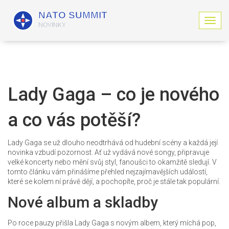
Z
o
b
r
a
z
i
Lady Gaga – co je nového
t
n
a co vás potěší?
a
v
i
Lady Gaga se už dlouho neodtrhává od hudební scény a každá její
g
novinka vzbudí pozornost. Ať už vydává nové songy, připravuje
a
velké koncerty nebo mění svůj styl, fanoušci to okamžitě sledují. V
c
tomto článku vám přinášíme přehled nejzajímavějších událostí,
i
které se kolem ní právě dějí, a pochopíte, proč je stále tak populární.
Nové album a skladby
Po roce pauzy přišla Lady Gaga s novým albem, který míchá pop,