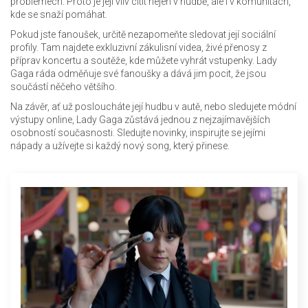
problémech. Proto je její vliv cítit nejen v hudbě, ale i v komunitách,
kde se snaží pomáhat.
Pokud jste fanoušek, určitě nezapomeňte sledovat její sociální
profily. Tam najdete exkluzivní zákulisní videa, živé přenosy z
příprav koncertu a soutěže, kde můžete vyhrát vstupenky. Lady
Gaga ráda odměňuje své fanoušky a dává jim pocit, že jsou
součástí něčeho většího.
Na závěr, ať už posloucháte její hudbu v autě, nebo sledujete módní
výstupy online, Lady Gaga zůstává jednou z nejzajímavějších
osobností současnosti. Sledujte novinky, inspirujte se jejími
nápady a užívejte si každý nový song, který přinese.