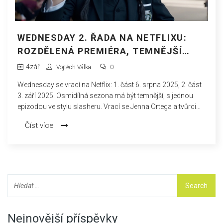
WEDNESDAY 2. ŘADA NA NETFLIXU:
ROZDĚLENÁ PREMIÉRA, TEMNĚJŠÍ
TÓN A VELKÉ POSILY V ČELE S LADY
4
zář
Vojtěch Válka
0
GAGA
Wednesday se vrací na Netflix: 1. část 6. srpna 2025, 2. část
3. září 2025. Osmidílná sezona má být temnější, s jednou
epizodou ve stylu slasheru. Vrací se Jenna Ortega a tvůrci
Gough a Millar, Tim Burton zůstává jako výkonný producent.
Číst více
Nově dorazí Lady Gaga, Steve Buscemi a Joanna Lumley.
Natáčení skončilo, probíhá postprodukce.
Nejnovější příspěvky