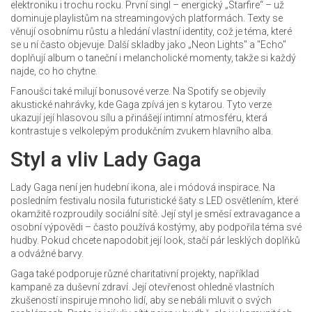
elektroniku i trochu rocku. První singl – energický „Starfire“ – už
dominuje playlistům na streamingových platformách. Texty se
věnují osobnímu růstu a hledání vlastní identity, což je téma, které
se u ní často objevuje. Další skladby jako „Neon Lights" a "Echo"
doplňují album o taneční i melancholické momenty, takže si každý
najde, co ho chytne.
Fanoušci také milují bonusové verze. Na Spotify se objevily
akustické nahrávky, kde Gaga zpívá jen s kytarou. Tyto verze
ukazují její hlasovou sílu a přinášejí intimní atmosféru, která
kontrastuje s velkolepým produkčním zvukem hlavního alba.
Styl a vliv Lady Gaga
Lady Gaga není jen hudební ikona, ale i módová inspirace. Na
posledním festivalu nosila futuristické šaty s LED osvětlením, které
okamžitě rozproudily sociální sítě. Její styl je směsí extravagance a
osobní výpovědi – často používá kostýmy, aby podpořila téma své
hudby. Pokud chcete napodobit její look, stačí pár lesklých doplňků
a odvážné barvy.
Gaga také podporuje různé charitativní projekty, například
kampaně za duševní zdraví. Její otevřenost ohledně vlastních
zkušeností inspiruje mnoho lidí, aby se nebáli mluvit o svých