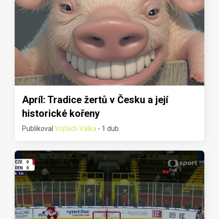
Apríl: Tradice žertů v Česku a její
historické kořeny
Publikoval
Vojtěch Válka
- 1 dub