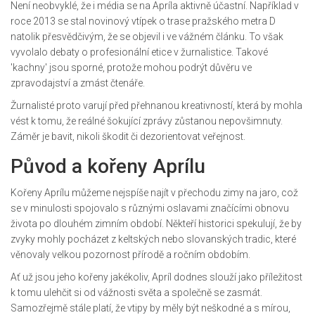
Není neobvyklé, že i média se na Apríla aktivně účastní. Například v
roce 2013 se stal novinový vtípek o trase pražského metra D
natolik přesvědčivým, že se objevil i ve vážném článku. To však
vyvolalo debaty o profesionální etice v žurnalistice. Takové
'kachny' jsou sporné, protože mohou podrýt důvěru ve
zpravodajství a zmást čtenáře.
Žurnalisté proto varují před přehnanou kreativností, která by mohla
vést k tomu, že reálné šokující zprávy zůstanou nepovšimnuty.
Záměr je bavit, nikoli škodit či dezorientovat veřejnost.
Původ a kořeny Aprílu
Kořeny Aprílu můžeme nejspíše najít v přechodu zimy na jaro, což
se v minulosti spojovalo s různými oslavami značícími obnovu
života po dlouhém zimním období. Někteří historici spekulují, že by
zvyky mohly pocházet z keltských nebo slovanských tradic, které
věnovaly velkou pozornost přírodě a ročním obdobím.
Ať už jsou jeho kořeny jakékoliv, Apríl dodnes slouží jako příležitost
k tomu ulehčit si od vážnosti světa a společně se zasmát.
Samozřejmě stále platí, že vtipy by měly být neškodné a s mírou,