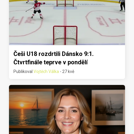
Češi U18 rozdrtili Dánsko 9:1.
Čtvrtfinále teprve v pondělí
Publikoval
Vojtěch Válka
- 27 kvě