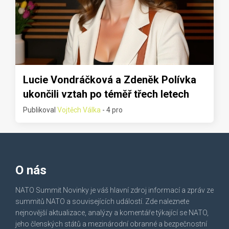
Lucie Vondráčková a Zdeněk Polívka
ukončili vztah po téměř třech letech
Publikoval
Vojtěch Válka
- 4 pro
O nás
NATO Summit Novinky je váš hlavní zdroj informací a zpráv ze
summitů NATO a souvisejících událostí. Zde naleznete
nejnovější aktualizace, analýzy a komentáře týkající se NATO,
jeho členských států a mezinárodní obranné a bezpečnostní