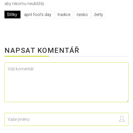
aby nikomu neublížily.
Štítky:
april fool's day
tradice
česko
žerty
NAPSAT KOMENTÁŘ