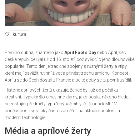
kultura
Prvního dubna, známého jako
April Fool's Day
nebo Apríl, se v
České republice ujal už od 16. století, což svědčí o jeho dlouhověké
popularitě. Tento den je tradičně spojený s různými žerty a vtipy,
které mají osvěžit rutinní život a přinést trochu smíchu. Koncept
Aprílu se do Čech dostal z Francie a od té doby se tu pevně usídlil.
Historie aprílových žertů ukazuje, že lidé byli už od počátku
kreativní. Typicky šlo o nevinné klamy, jako poslat někoho hledat
neexistující předměty typu 'ohýbač cihly' či 'šroubek M0.' V
současnosti se vtípky často zaměřují na aktuální události a
moderní technologie.
Média a aprílové žerty