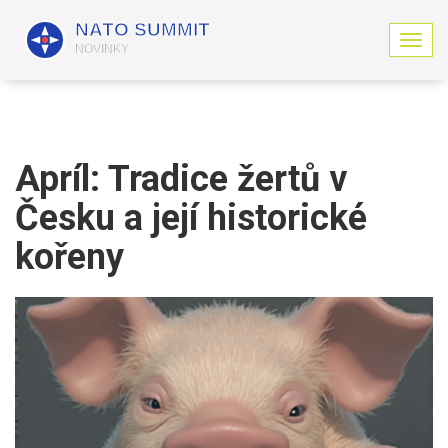
Z
o
b
r
a
z
i
Apríl: Tradice žertů v
t
n
Česku a její historické
a
v
kořeny
i
g
a
c
i