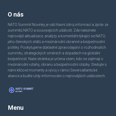
O nás
NATO Summit Novinky je váš hlavní zdroj informací a zpráv ze
summitů NATO a souvisejících událostí. Zde naleznete
nejnovější aktualizace, analýzy a komentáře týkající se NATO,
jeho členských států a mezinárodní obranné a bezpečnostní
politiky. Poskytujeme důkladné zpravodajství o rozhodnutích
summitu, strategických směrech a dopadech na globální
bezpečnost. Naše stránka je určena všem, kdo se zajímají o
mezinárodní vztahy, obranu a bezpečnostní otázky. Sledujte s
námi klíčové momenty a vývoj v rámci Severoatlantické
aliance a buďte vždy informováni o nejnovějších událostech.
Menu