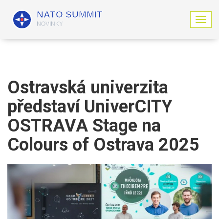
Z
o
b
r
a
z
i
Ostravská univerzita
t
n
představí UniverCITY
a
v
OSTRAVA Stage na
i
g
Colours of Ostrava 2025
a
c
i