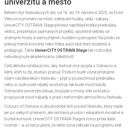
univerzitu a město
Během čtyř festivalových dní, od 16. do 19. července 2025, se Dolní
Vítkovice promění na místo setkávání hudby, vědy i zábavy.
UniverCITY OSTRAVA Stage přinese například krátké přednášky
vědců, prezentace zajímavých projektů, společné debaty se
známými hosty a samozřejmě i hudební vystoupení. Na pódiu se
plánují menší koncerty nebo třeba autorská čtení studentů a
pedagogů. Tahle
UniverCITY OSTRAVA Stage
tak rozhodně
nebude pouze akademickou záležitostí.
Celá aktivita vznikla proto, aby festival více spojila s Ostravou a
lidmi, kteří tu žijí, studují i pracují. Pódium bude volně přístupné
všem návštěvníkům festivalu – přijít si poslechnout přednášku
nebo si vyzkoušet nějaký workshop tak bude moct každý.
Ostravská univerzita slibuje, že půjde o místa, kde se budou
propojovat nové nápady s praxí i neformální atmosférou festivalu.
Colours of Ostrava si dlouhodobě drží pověst festivalu, který nejde
jen po velkých jménech, ale nechává prostor i edukativní iniciativě a
tvorbě komunit. UniverCITY OSTRAVA Stage k tomu přidá další
rozměr – a už teď je jasné, že tahle zóna nebude na programu stát