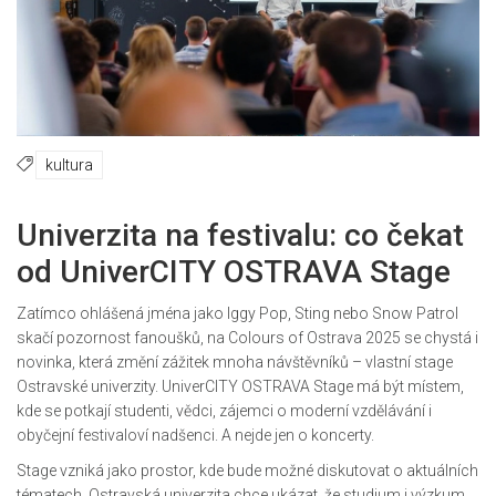
kultura
Univerzita na festivalu: co čekat
od UniverCITY OSTRAVA Stage
Zatímco ohlášená jména jako Iggy Pop, Sting nebo Snow Patrol
skačí pozornost fanoušků, na Colours of Ostrava 2025 se chystá i
novinka, která změní zážitek mnoha návštěvníků – vlastní stage
Ostravské univerzity. UniverCITY OSTRAVA Stage má být místem,
kde se potkají studenti, vědci, zájemci o moderní vzdělávání i
obyčejní festivaloví nadšenci. A nejde jen o koncerty.
Stage vzniká jako prostor, kde bude možné diskutovat o aktuálních
tématech. Ostravská univerzita chce ukázat, že studium i výzkum