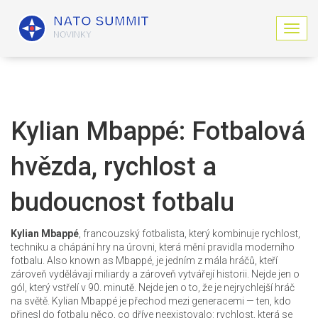
Z
o
b
r
a
z
i
Kylian Mbappé: Fotbalová
t
n
hvězda, rychlost a
a
v
i
budoucnost fotbalu
g
a
c
Kylian Mbappé
,
francouzský fotbalista, který kombinuje rychlost,
i
techniku a chápání hry na úrovni, která mění pravidla moderního
fotbalu
. Also known as
Mbappé
, je jedním z mála hráčů, kteří
zároveň vydělávají miliardy a zároveň vytvářejí historii.
Nejde jen o
gól, který vstřelí v 90. minutě. Nejde jen o to, že je nejrychlejší hráč
na světě. Kylian Mbappé je přechod mezi generacemi — ten, kdo
přinesl do fotbalu něco, co dříve neexistovalo: rychlost, která se