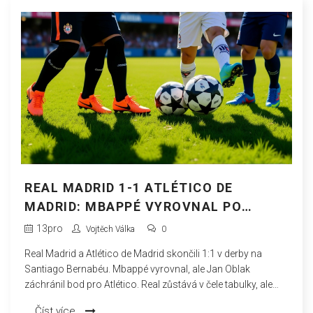
REAL MADRID 1-1 ATLÉTICO DE
MADRID: MBAPPÉ VYROVNAL PO
PENALTI ÁLVAREZE, OBLAK
13
pro
Vojtěch Válka
0
ZÁCHRÁNIL BOD
Real Madrid a Atlético de Madrid skončili 1:1 v derby na
Santiago Bernabéu. Mbappé vyrovnal, ale Jan Oblak
záchránil bod pro Atlético. Real zůstává v čele tabulky, ale
výhoda se zmenšuje.
Číst více