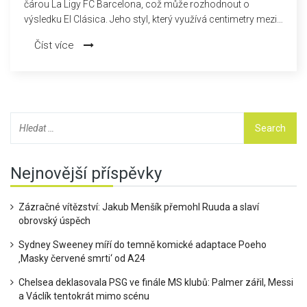
čárou La Ligy FC Barcelona, což může rozhodnout o
výsledku El Clásica. Jeho styl, který využívá centimetry mezi
gólem a chybou, je jedinečný a může změnit moderní fotbal.
Číst více
Nejnovější příspěvky
Zázračné vítězství: Jakub Menšík přemohl Ruuda a slaví
obrovský úspěch
Sydney Sweeney míří do temně komické adaptace Poeho
‚Masky červené smrti‘ od A24
Chelsea deklasovala PSG ve finále MS klubů: Palmer zářil, Messi
a Václík tentokrát mimo scénu