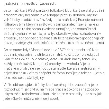
neztrácí ani v největších zápasech.
Je to hráč, který
PSG
,
parížský fotbalový klub, který se stal globální
brandem díky hvězdám jako Mbappé
přežil i v dobách, kdy jiné
velké kluby prodávali své hvězdy. Je to hráč, který
Francie
,
národní
fotbalový tým, který na světových šampionátech závisí na jeho
schopnosti rozbít obranu
vede na turnajích, kde ostatní hráči
ztrácejí dýchání. A není to jen o fyzické síle — jeho rozhodování v
prostoru, schopnost předávat a střílet z nejnepravděpodobnějších
pozic, to vše je výsledek tisíců hodin tréninku a přirozeného talentu.
Co se stane, když Mbappé odejde z PSG? Kdo ho nahradí? Kdo
bude mít jeho odvahu střílet z 30 metrů, když ti, co ho sledují, už
vědí, že to udělá? To je otázka, kterou si klade každý fanoušek,
každý trenér, každý klub, který chce být na vrcholu. V jeho
hráčském profilu není jen gól. Je tam vůle, která se neztrácí ani v
největším tlaku. Je tam chápání, že fotbal není jen o taktice — je to o
tom, kdo se odváží být jiný.
V této sbírce najdete články, které se věnují jeho zápasům, jeho
rozhodnutím, jeho vlivu na mladé hráče a dokonce i na způsob,
jakým mění fotbalovou kulturu. Nejde jen o statistiky. Jde o to, jak
jeden člověk může změnit celý sport.