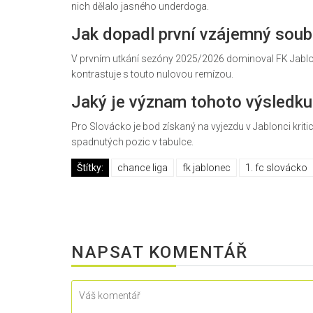
nich dělalo jasného underdoga.
Jak dopadl první vzájemný soub
V prvním utkání sezóny 2025/2026 dominoval FK Jablon
kontrastuje s touto nulovou remízou.
Jaký je význam tohoto výsledku
Pro Slovácko je bod získaný na vyjezdu v Jablonci kritick
spadnutých pozic v tabulce.
Štítky:
chance liga
fk jablonec
1. fc slovácko
NAPSAT KOMENTÁŘ