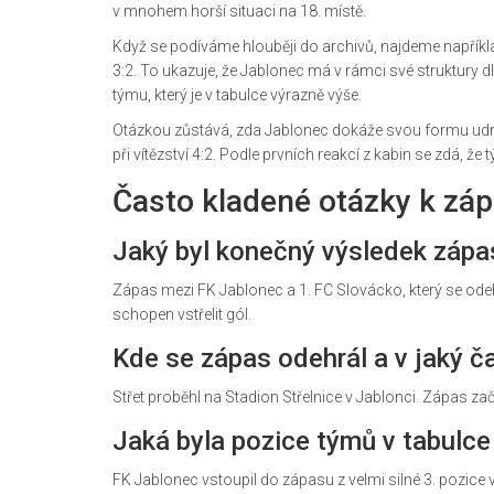
v mnohem horší situaci na 18. místě.
Když se podíváme hlouběji do archivů, najdeme napřík
3:2. To ukazuje, že Jablonec má v rámci své struktury d
týmu, který je v tabulce výrazně výše.
Otázkou zůstává, zda Jablonec dokáže svou formu udržet
při vítězství 4:2. Podle prvních reakcí z kabin se zdá, 
Často kladené otázky k zá
Jaký byl konečný výsledek zápa
Zápas mezi FK Jablonec a 1. FC Slovácko, který se ode
schopen vstřelit gól.
Kde se zápas odehrál a v jaký č
Střet proběhl na Stadion Střelnice v Jablonci. Zápas za
Jaká byla pozice týmů v tabulc
FK Jablonec vstoupil do zápasu z velmi silné 3. pozice 