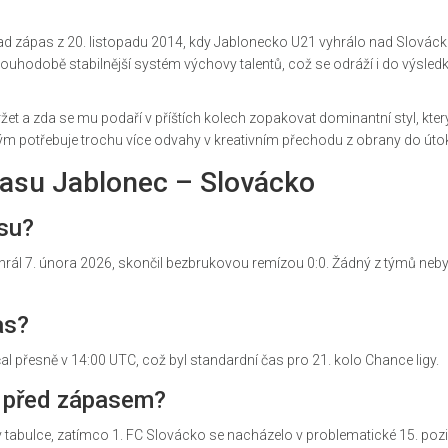
lad zápas z 20. listopadu 2014, kdy Jablonecko U21 vyhrálo nad Slová
louhodobě stabilnější systém výchovy talentů, což se odráží i do výsled
 a zda se mu podaří v příštích kolech zopakovat dominantní styl, který 
že tým potřebuje trochu více odvahy v kreativním přechodu z obrany do úto
pasu Jablonec – Slovácko
su?
hrál 7. února 2026, skončil bezbrukovou remízou 0:0. Žádný z týmů neby
as?
čal přesně v 14:00 UTC, což byl standardní čas pro 21. kolo Chance ligy.
e před zápasem?
v tabulce, zatímco 1. FC Slovácko se nacházelo v problematické 15. pozi