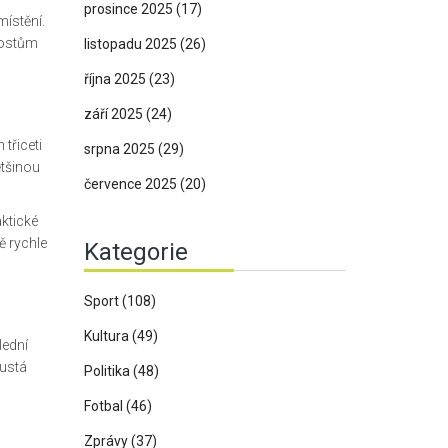
prosince 2025
(17)
místění.
 hostům
listopadu 2025
(26)
října 2025
(23)
září 2025
(24)
třiceti
srpna 2025
(29)
ětšinou
července 2025
(20)
ktické
ě rychle
Kategorie
Sport
(108)
Kultura
(49)
lední
hustá
Politika
(48)
Fotbal
(46)
Zprávy
(37)