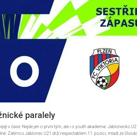
žnické paralely
íjejí v čase. Nejde jen o první tým, ale i o youth akademie. Jablonecko U2
ně. Zatímco Jablonec U21 drží respectablem 11. pozici, mladí ze Slová