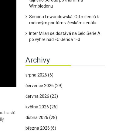
tajného porodu po triumf na
Wimbledonu
Simona Lewandowská: Od milenců k
rodinným poutům v českém seriálu
Inter Milan se dostává na čelo Serie A
po výhře nad FC Genoa 1-0
Archivy
srpna 2026
(6)
července 2026
(29)
června 2026
(23)
května 2026
(26)
mu hostů
dubna 2026
(28)
ily
března 2026
(6)