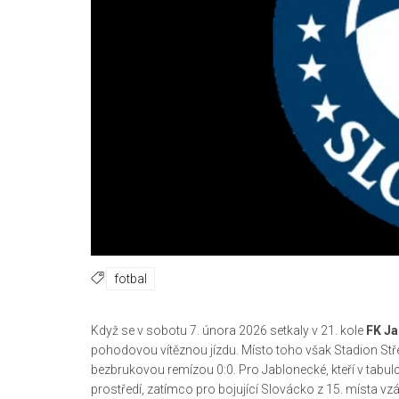
fotbal
Když se v sobotu 7. února 2026 setkaly v 21. kole
FK Ja
pohodovou vítěznou jízdu. Místo toho však Stadion Střel
bezbrukovou remízou 0:0. Pro Jablonecké, kteří v tabulc
prostředí, zatímco pro bojující Slovácko z 15. místa vzá