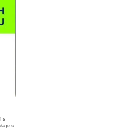
1 a
cka jsou