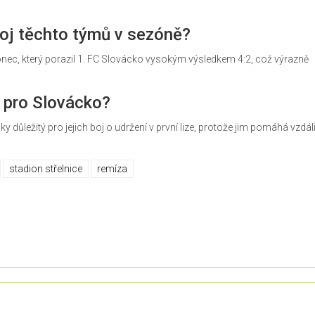
oj těchto týmů v sezóně?
ec, který porazil 1. FC Slovácko vysokým výsledkem 4:2, což výrazně
 pro Slovácko?
y důležitý pro jejich boj o udržení v první lize, protože jim pomáhá vzdál
stadion střelnice
remíza