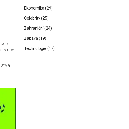
Ekonomika
(29)
Celebrity
(25)
Zahraniční
(24)
Zábava
(19)
bod v
Technologie
(17)
nkurence
latě a