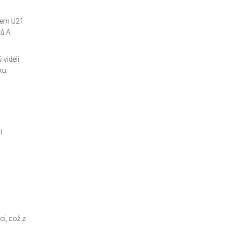
ckem U21
ků A
viděli
ku.
l
ci, což z