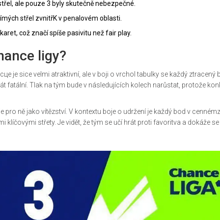
střel, ale pouze 3 byly skutečně nebezpečné.
mých střel zvnitřK v penalovém oblasti.
aret, což značí spíše pasivitu než fair play.
hance ligy?
е je sice velmi atraktivní, ale v boji o vrchol tabulky se každý ztracený 
atální. Tlak na tým bude v následujících kolech narůstat, protože ko
pro ně jako vítězství. V kontextu boje o udržení je každý bod v cennémz
 klíčovými střety. Je vidět, že tým se učí hrát proti favoritva a dokáže se