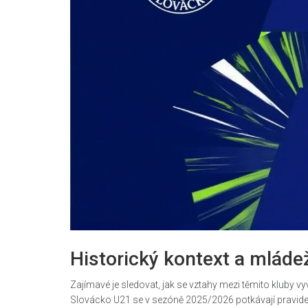
Historický kontext a mláde
Zajímavé je sledovat, jak se vztahy mezi těmito kluby vyv
Slovácko U21 se v sezóně 2025/2026 potkávají pravidel