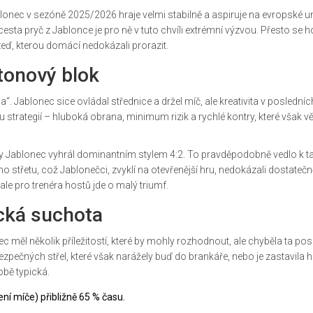
blonec v sezóně 2025/2026 hraje velmi stabilně a aspiruje na evropské u
cesta pryč z Jablonce je pro ně v tuto chvíli extrémní výzvou. Přesto se
eď, kterou domácí nedokázali prorazit.
tonový blok
 Jablonec sice ovládal střednice a držel míč, ale kreativita v posledních 
ou strategií – hluboká obrana, minimum rizik a rychlé kontry, které však v
y Jablonec vyhrál dominantním stylem 4:2. To pravděpodobně vedlo k ta
 střetu, což Jablonečci, zvyklí na otevřenější hru, nedokázali dostatečn
 ale pro trenéra hostů jde o malý triumf.
ická suchota
ec měl několik příležitostí, které by mohly rozhodnout, ale chyběla ta pos
bezpečných střel, které však narážely buď do brankáře, nebo je zastavila 
obě typická.
ní míče) přibližně 65 % času.