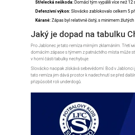
Střelecká neškoda:
Domácí tým vypálili více než 12 
Defenzivní výkon:
Slovácko zablokovalo celkem 5 pří
Kárané:
Zápas byl relativně čistý, s minimem žlutých k
Jaký je dopad na tabulku C
Pro Jablonec je tato remíza mírným zklamáním. Třetí місц
domácím zápase s týmem z patnáctého místa může stát f
v horní části tabulky nechybuje.
Slovácko naopak získává sebevědomí. Bod v Jablonci je 
tato remíza jim dává prostor k nadechnutí se před dalšími
přizpůsobit roli underdogů.