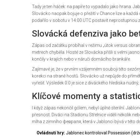
Tady je ten háček: na papíře to vypadalo jako hrana. Ja
Slovácko naopak bojuje o přežití v Chance lize a každá 
podařilo v sobotu v 14:00 UTC postavit neprostupnou z
Slovácká defenziva jako be
Zápas od začátku probíhal v režimu „útok versus obrana“.
metrech chyběla. Hosté ze
Slovácka
přišli s velmi jasn
končily v krajích nebo v náruči domácího brankáře.
Zajímavé je, že v prvním vzájemném souboji této sezón
korekci na straně hostů. Slovácko už nepůjde do přímého
vyřešit. Výsledek 0:0 je sice z diváckého hlediska nudný,
Klíčové momenty a statist
I když zápas nekončil gólem, nebyl úplně sterilní. Jablon
přesnost. Diváci na
Stadionu Střelnice
viděli několik ne
mlha z zimního февраля, která v Jablonci bývá v této d
Ovládnutí hry:
Jablonec kontroloval Possession (drže