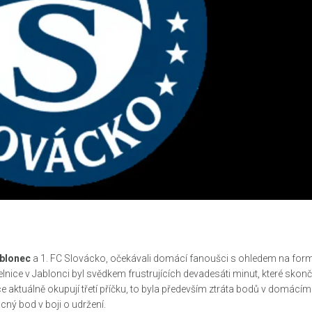
blonec
a
1. FC Slovácko
, očekávali domácí fanoušci s ohledem na for
nice v Jablonci byl svědkem frustrujících devadesáti minut, které skonč
e aktuálně okupují třetí příčku, to byla především ztráta bodů v domácím
cný bod v boji o udržení.