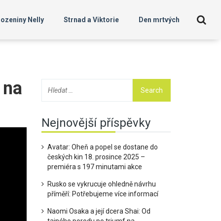
ozeniny Nelly
Strnad a Viktorie
Den mrtvých
 na
Nejnovější příspěvky
Avatar: Oheň a popel se dostane do
českých kin 18. prosince 2025 –
premiéra s 197 minutami akce
Rusko se vykrucuje ohledně návrhu
příměří: Potřebujeme více informací
Naomi Osaka a její dcera Shai: Od