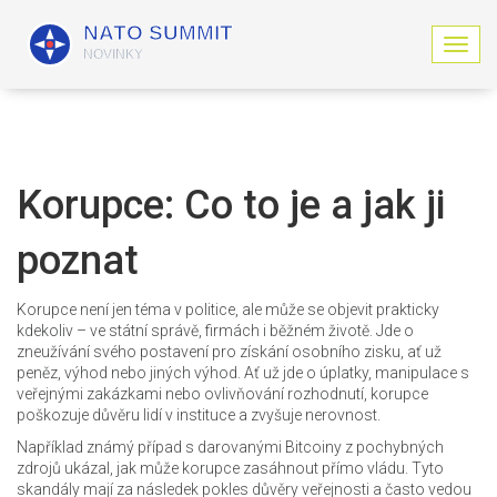
Z
o
b
r
a
z
i
Korupce: Co to je a jak ji
t
n
poznat
a
v
i
Korupce není jen téma v politice, ale může se objevit prakticky
g
kdekoliv – ve státní správě, firmách i běžném životě. Jde o
a
zneužívání svého postavení pro získání osobního zisku, ať už
c
peněz, výhod nebo jiných výhod. Ať už jde o úplatky, manipulace s
i
veřejnými zakázkami nebo ovlivňování rozhodnutí, korupce
poškozuje důvěru lidí v instituce a zvyšuje nerovnost.
Například známý případ s darovanými Bitcoiny z pochybných
zdrojů ukázal, jak může korupce zasáhnout přímo vládu. Tyto
skandály mají za následek pokles důvěry veřejnosti a často vedou