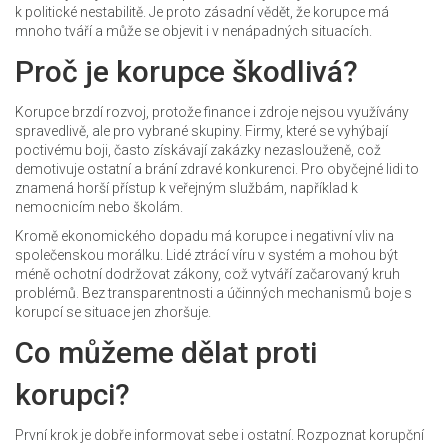
k politické nestabilitě. Je proto zásadní vědět, že korupce má
mnoho tváří a může se objevit i v nenápadných situacích.
Proč je korupce škodlivá?
Korupce brzdí rozvoj, protože finance i zdroje nejsou využívány
spravedlivě, ale pro vybrané skupiny. Firmy, které se vyhýbají
poctivému boji, často získávají zakázky nezaslouženě, což
demotivuje ostatní a brání zdravé konkurenci. Pro obyčejné lidi to
znamená horší přístup k veřejným službám, například k
nemocnicím nebo školám.
Kromě ekonomického dopadu má korupce i negativní vliv na
společenskou morálku. Lidé ztrácí víru v systém a mohou být
méně ochotní dodržovat zákony, což vytváří začarovaný kruh
problémů. Bez transparentnosti a účinných mechanismů boje s
korupcí se situace jen zhoršuje.
Co můžeme dělat proti
korupci?
První krok je dobře informovat sebe i ostatní. Rozpoznat korupční