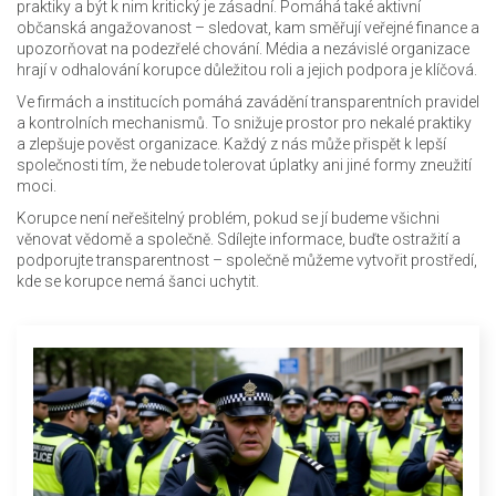
praktiky a být k nim kritický je zásadní. Pomáhá také aktivní
občanská angažovanost – sledovat, kam směřují veřejné finance a
upozorňovat na podezřelé chování. Média a nezávislé organizace
hrají v odhalování korupce důležitou roli a jejich podpora je klíčová.
Ve firmách a institucích pomáhá zavádění transparentních pravidel
a kontrolních mechanismů. To snižuje prostor pro nekalé praktiky
a zlepšuje pověst organizace. Každý z nás může přispět k lepší
společnosti tím, že nebude tolerovat úplatky ani jiné formy zneužití
moci.
Korupce není neřešitelný problém, pokud se jí budeme všichni
věnovat vědomě a společně. Sdílejte informace, buďte ostražití a
podporujte transparentnost – společně můžeme vytvořit prostředí,
kde se korupce nemá šanci uchytit.