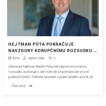
HEJTMAN PŮTA POKRAČUJE
NAVZDORY KORUPČNÍMU ROZSUDKU:
ODMÍTÁ VINU I OBVINĚNÍ
9
úno
Vojtěch Válka
0
Liberecký hejtman Martin Půta čelí nepravomocnému
rozsudku za korupci, ale rozhodl se pokračovat ve své
politické funkci. Odmítá obvinění z přijetí úplatku a tvrdí, že
obvinění není opodstatněné, a podá odvolání. Koalice ho
Číst více
podporuje, zatímco opozice žádá jeho rezignaci.