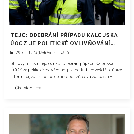
TEJC: ODEBRÁNÍ PŘÍPADU KALOUSKA
ÚOOZ JE POLITICKÉ OVLIVŇOVÁNÍ
JUSTICE
29
lis
Vojtěch Válka
0
Stínový ministr Tejc označil odebrání případu Kalouska
ÚOOZ za politické ovlivňování justice. Kubice vyšetřuje úniky
informací, zatímco policejní nábor zůstává zastaven –
korupce se nevyšetřuje, protože nemáme lidi ani vůli.
Číst více