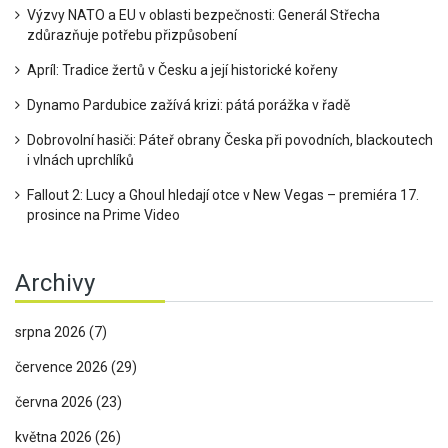
Výzvy NATO a EU v oblasti bezpečnosti: Generál Střecha
zdůrazňuje potřebu přizpůsobení
Apríl: Tradice žertů v Česku a její historické kořeny
Dynamo Pardubice zažívá krizi: pátá porážka v řadě
Dobrovolní hasiči: Páteř obrany Česka při povodních, blackoutech
i vlnách uprchlíků
Fallout 2: Lucy a Ghoul hledají otce v New Vegas – premiéra 17.
prosince na Prime Video
Archivy
srpna 2026
(7)
července 2026
(29)
června 2026
(23)
května 2026
(26)