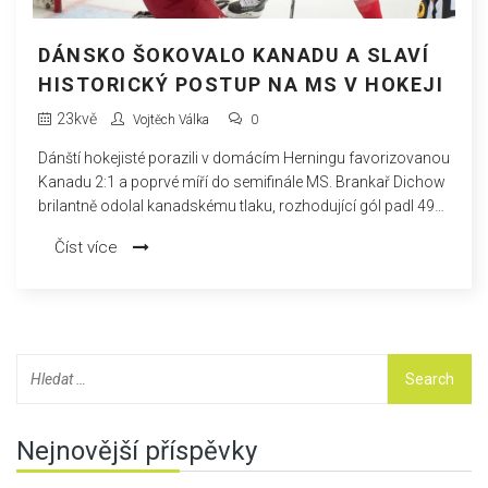
DÁNSKO ŠOKOVALO KANADU A SLAVÍ
HISTORICKÝ POSTUP NA MS V HOKEJI
23
kvě
Vojtěch Válka
0
Dánští hokejisté porazili v domácím Herningu favorizovanou
Kanadu 2:1 a poprvé míří do semifinále MS. Brankař Dichow
brilantně odolal kanadskému tlaku, rozhodující gól padl 49
vteřin před koncem. Hokejový svět mluví o jednom z
Číst více
největších překvapení šampionátu.
Nejnovější příspěvky