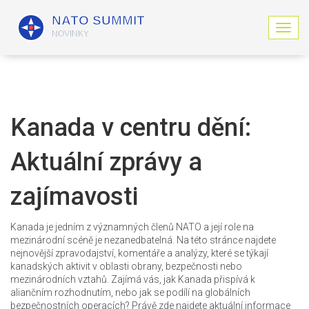
Z
o
b
r
a
z
i
Kanada v centru dění:
t
n
Aktuální zprávy a
a
v
i
zajímavosti
g
a
c
Kanada je jedním z významných členů NATO a její role na
i
mezinárodní scéně je nezanedbatelná. Na této stránce najdete
nejnovější zpravodajství, komentáře a analýzy, které se týkají
kanadských aktivit v oblasti obrany, bezpečnosti nebo
mezinárodních vztahů. Zajímá vás, jak Kanada přispívá k
aliančním rozhodnutím, nebo jak se podílí na globálních
bezpečnostních operacích? Právě zde najdete aktuální informace