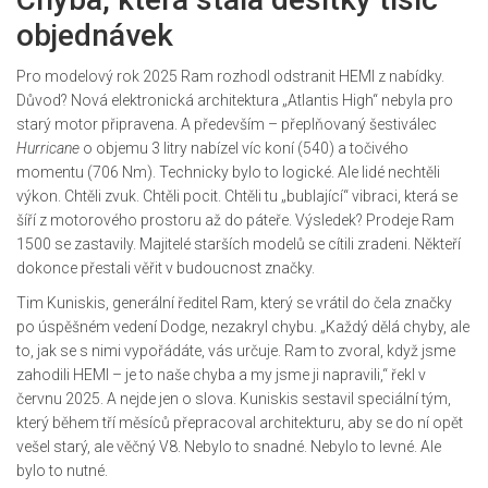
objednávek
Pro modelový rok 2025 Ram rozhodl odstranit HEMI z nabídky.
Důvod? Nová elektronická architektura „Atlantis High“ nebyla pro
starý motor připravena. A především – přeplňovaný šestiválec
Hurricane
o objemu 3 litry nabízel víc koní (540) a točivého
momentu (706 Nm). Technicky bylo to logické. Ale lidé nechtěli
výkon. Chtěli zvuk. Chtěli pocit. Chtěli tu „bublající“ vibraci, která se
šíří z motorového prostoru až do páteře. Výsledek? Prodeje Ram
1500 se zastavily. Majitelé starších modelů se cítili zradeni. Někteří
dokonce přestali věřit v budoucnost značky.
Tim Kuniskis, generální ředitel Ram, který se vrátil do čela značky
po úspěšném vedení Dodge, nezakryl chybu. „Každý dělá chyby, ale
to, jak se s nimi vypořádáte, vás určuje. Ram to zvoral, když jsme
zahodili HEMI – je to naše chyba a my jsme ji napravili,“ řekl v
červnu 2025. A nejde jen o slova. Kuniskis sestavil speciální tým,
který během tří měsíců přepracoval architekturu, aby se do ní opět
vešel starý, ale věčný V8. Nebylo to snadné. Nebylo to levné. Ale
bylo to nutné.