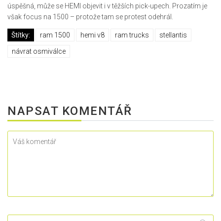
úspěšná, může se HEMI objevit i v těžších pick-upech. Prozatím je
však focus na 1500 – protože tam se protest odehrál.
Štítky:
ram 1500
hemi v8
ram trucks
stellantis
návrat osmiválce
NAPSAT KOMENTÁŘ