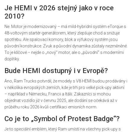
Je HEMI v 2026 stejný jako v roce
2010?
Ne. Motor je modernizovaný – má mild-hybridní systém eTorque s
48-voltovým startér-generátorem, který zlepšuje chod a snižuje
spotřebu. Ale spalovací komory, blok a výfukový systém jsou
původní konstrukce. Zvuk a původní dynamika zůstaly nezměněné.
To je klíčové – nejde o „nový“ motor, ale o „původní“ s moderními
doplňky.
Bude HEMI dostupný i v Evropě?
Ano, Ram Trucks potvrdil, že modely s V8 HEMI budou prodávány i
v několika evropských zemích, kde je trh pro velké pick-upy aktivní
– například v Německu, Francii a Itálii. Zákazníci si mohou
objednat vozidlo již v červnu 2025, ale dodání se očekává až v
průběhu roku 2026 kvůli certifikaci emisních norm.
Co je to „Symbol of Protest Badge“?
Je to speciální emblém, který Ram umístí na všechny pick-upy s