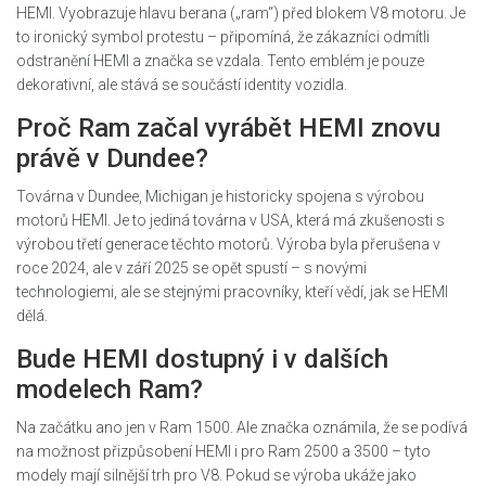
HEMI. Vyobrazuje hlavu berana („ram“) před blokem V8 motoru. Je
to ironický symbol protestu – připomíná, že zákazníci odmítli
odstranění HEMI a značka se vzdala. Tento emblém je pouze
dekorativní, ale stává se součástí identity vozidla.
Proč Ram začal vyrábět HEMI znovu
právě v Dundee?
Továrna v
Dundee, Michigan
je historicky spojena s výrobou
motorů HEMI. Je to jediná továrna v USA, která má zkušenosti s
výrobou třetí generace těchto motorů. Výroba byla přerušena v
roce 2024, ale v září 2025 se opět spustí – s novými
technologiemi, ale se stejnými pracovníky, kteří vědí, jak se HEMI
dělá.
Bude HEMI dostupný i v dalších
modelech Ram?
Na začátku ano jen v Ram 1500. Ale značka oznámila, že se podívá
na možnost přizpůsobení HEMI i pro Ram 2500 a 3500 – tyto
modely mají silnější trh pro V8. Pokud se výroba ukáže jako