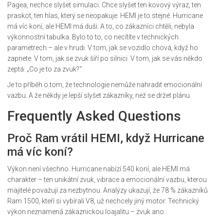
Pagea, nechce slyšet simulaci. Chce slyšet ten kovový výraz, ten
praskot, ten hlas, který se neopakuje. HEMI je to stejné. Hurricane
má víc koní, ale HEMI má duši. A to, co zákazníci chtěli, nebyla
výkonnostní tabulka. Bylo to to, co necítíte v technických
parametrech – ale v hrudi. V tom, jak se vozidlo chová, když ho
zapnete. V tom, jak se zvuk šíří po silnici. V tom, jak se vás někdo
zeptá: „Co je to za zvuk?“
Je to příběh o tom, že technologie nemůže nahradit emocionální
vazbu. A že někdy je lepší slyšet zákazníky, než se držet plánu.
Frequently Asked Questions
Proč Ram vrátil HEMI, když Hurricane
má víc koní?
Výkon není všechno. Hurricane nabízí 540 koní, ale HEMI má
charakter – ten unikátní zvuk, vibrace a emocionální vazbu, kterou
majitelé považují za nezbytnou. Analýzy ukazují, že 78 % zákazníků
Ram 1500, kteří si vybírali V8, už nechcely jiný motor. Technický
výkon neznamená zákaznickou loajalitu – zvuk ano.