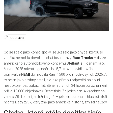
doprava
Co se zdálo jako konec epoky, se ukázalo jako chyba, kterou si
značka nemohla dovolit nechat bez opravy.
Ram Trucks
– divize
amerického automobilového koncernu
Stellantis
– oznámila 5.
června 2025 návrat legendárního 5,7 litrového vidlicového
osmiválce
HEMI
do modelu
Ram 1500
pro modelový rok 2026. A
to nejen jako drobný detail, ale jako přímou odpověď na bouři
nespokojenosti zákazníků. Během prvních 24 hodin po oznámení
přišlo 10 000 objednávek. Deset tisíc. Za jeden den. A všechny na
verzi s V8. To není jen tržní signál – je to emocionální hlas lidí, kteří
nechtěli, aby zvuk, který zněl jako americká historie, zmizel navždy.
Chyba, která stála desítky tisíc