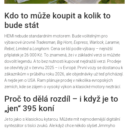
Kdo to může koupit a kolik to
bude stát
HEMI nebude standardním motorem. Bude volitelným pro
výbavové úrovně
Tradesman, Big Horn, Express, Warlock, Laramie,
Rebel, Limited
a
Longhorn
. Cena se liší podle výbavy – nejnižší
příplatek je 26 000 Kč. To znamená, že i v základní verzi si můžete
dovolit legendu. A to bez nutnosti kupovat nejdražší verzi. Prodeje
se otevřely již v červnu 2025 – i v Evropě. První vozy se dostanou k
zákazníkům v průběhu roku 2026, ale objednávky už teď přicházejí.
A nejde jen o USA. Ram plánuje prodej v několika evropských
zemích, kde se zájem o vysoký výkon a klasické motory neztrácí.
Proč to dělá rozdíl – i když je to
„jen“ 395 koní
Je to jako s klasickou kytarou. Můžete mít nejmodernější digitální
syntezátor s tisíci zvuků. Ale když chce někdo slyšet Jimmyho