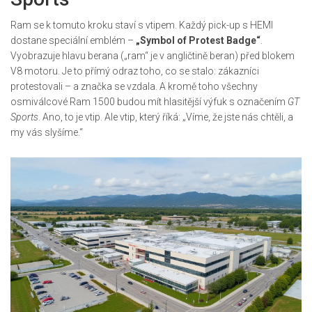
Ram se k tomuto kroku staví s vtipem. Každý pick-up s HEMI
dostane speciální emblém –
„Symbol of Protest Badge“
.
Vyobrazuje hlavu berana („ram“ je v angličtině beran) před blokem
V8 motoru. Je to přímý odraz toho, co se stalo: zákazníci
protestovali – a značka se vzdala. A kromě toho všechny
osmiválcové Ram 1500 budou mít hlasitější výfuk s označením
GT
Sports
. Ano, to je vtip. Ale vtip, který říká: „Víme, že jste nás chtěli, a
my vás slyšíme.“