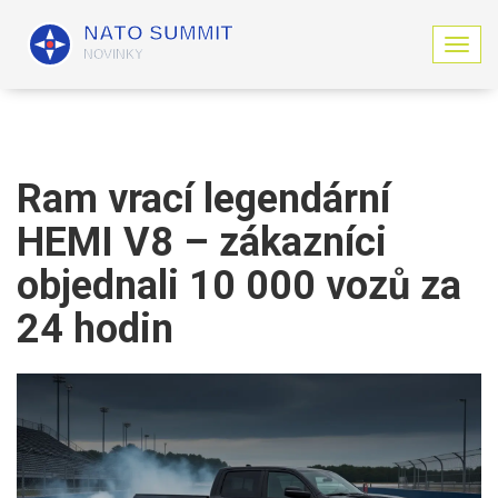
Z
o
b
r
a
z
i
Ram vrací legendární
t
n
HEMI V8 – zákazníci
a
v
objednali 10 000 vozů za
i
g
24 hodin
a
c
i