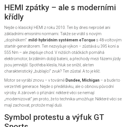
HEMI zpátky – ale s moderními
křídly
Nejde o klasický HEMI z roku 2010. Ten by dnes neprošel ani
základními emisními normami. Takže se vrátil s novým
„doplněkem“:
mild-hybridním systémem eTorque
s 48-voltovým
startér-generátorem. Ten nezvyšuje výkon – zůstává u 395 koní a
555 Nm – ale zlepšuje chod. V nižších otáčkách pomáhá
elektromotor, brzděním dobíjí baterii, a přechody mezi fázemi jízdy
jsou jemnější. Spotřeba klesla, hluk se snížil, ale ten
charakteristický „bublající“ zvuk? Ten zůstal. A to je klíč.
Motor se vyrábí znovu – v továrně
Dundee, Michigan
– a bude to
verze třetí generace. Nejde o předělávku, ale o obnovu původní
výroby. A zároveň o přiznání: některé věci se nemají
„modernizovat“ jen proto, že to technika umožňuje. Některé věci se
mají zachovat, protože mají duši.
Symbol protestu a výfuk GT
Sports