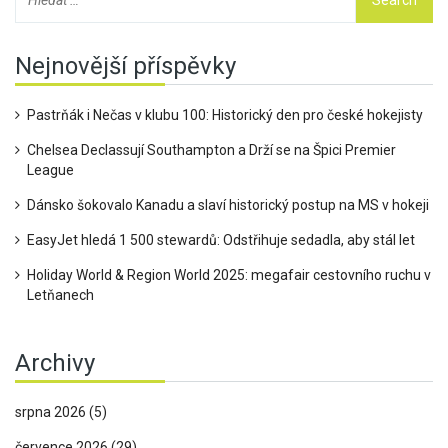
Nejnovější příspěvky
Pastrňák i Nečas v klubu 100: Historický den pro české hokejisty
Chelsea Declassují Southampton a Drží se na Špici Premier
League
Dánsko šokovalo Kanadu a slaví historický postup na MS v hokeji
EasyJet hledá 1 500 stewardů: Odstřihuje sedadla, aby stál let
Holiday World & Region World 2025: megafair cestovního ruchu v
Letňanech
Archivy
srpna 2026
(5)
července 2026
(29)