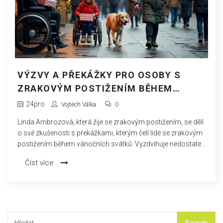
VÝZVY A PŘEKÁŽKY PRO OSOBY S
ZRAKOVÝM POSTIŽENÍM BĚHEM
VÁNOC
24
pro
Vojtěch Válka
0
Linda Ambrozová, která žije se zrakovým postižením, se dělí
o své zkušenosti s překážkami, kterým čelí lidé se zrakovým
postižením během vánočních svátků. Vyzdvihuje nedostatek
přístupnosti na přeplněných ulicích, v obchodních centrech
Číst více
a na veřejné dopravě. Pomocí jednoduchých úprav, jako
jsou audiodeskripce nebo taktilní značení, mohou být tito
lidé více zapojeni do sváteční atmosféry.