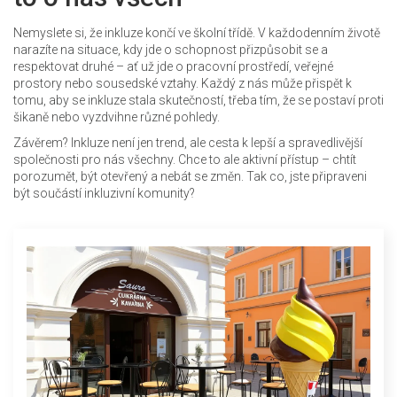
Nemyslete si, že inkluze končí ve školní třídě. V každodenním životě
narazíte na situace, kdy jde o schopnost přizpůsobit se a
respektovat druhé – ať už jde o pracovní prostředí, veřejné
prostory nebo sousedské vztahy. Každý z nás může přispět k
tomu, aby se inkluze stala skutečností, třeba tím, že se postaví proti
šikaně nebo vyzdvihne různé pohledy.
Závěrem? Inkluze není jen trend, ale cesta k lepší a spravedlivější
společnosti pro nás všechny. Chce to ale aktivní přístup – chtít
porozumět, být otevřený a nebát se změn. Tak co, jste připraveni
být součástí inkluzivní komunity?