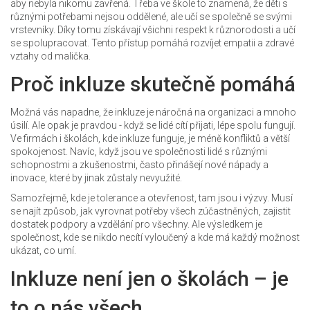
aby nebyla nikomu zavřená. Třeba ve škole to znamená, že děti s
různými potřebami nejsou oddělené, ale učí se společně se svými
vrstevníky. Díky tomu získávají všichni respekt k různorodosti a učí
se spolupracovat. Tento přístup pomáhá rozvíjet empatii a zdravé
vztahy od malička.
Proč inkluze skutečně pomáhá
Možná vás napadne, že inkluze je náročná na organizaci a mnoho
úsilí. Ale opak je pravdou - když se lidé cítí přijati, lépe spolu fungují.
Ve firmách i školách, kde inkluze funguje, je méně konfliktů a větší
spokojenost. Navíc, když jsou ve společnosti lidé s různými
schopnostmi a zkušenostmi, často přinášejí nové nápady a
inovace, které by jinak zůstaly nevyužité.
Samozřejmě, kde je tolerance a otevřenost, tam jsou i výzvy. Musí
se najít způsob, jak vyrovnat potřeby všech zúčastněných, zajistit
dostatek podpory a vzdělání pro všechny. Ale výsledkem je
společnost, kde se nikdo necítí vyloučený a kde má každý možnost
ukázat, co umí.
Inkluze není jen o školách – je
to o nás všech