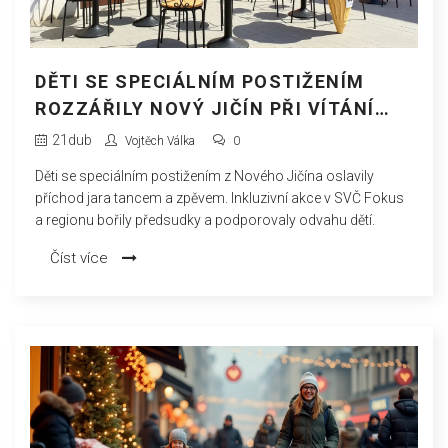
DĚTI SE SPECIÁLNÍM POSTIŽENÍM
ROZZÁŘILY NOVÝ JIČÍN PŘI VÍTÁNÍ
JARA
21
dub
Vojtěch Válka
0
Děti se speciálním postižením z Nového Jičína oslavily
příchod jara tancem a zpěvem. Inkluzivní akce v SVČ Fokus
a regionu bořily předsudky a podporovaly odvahu dětí.
Číst více