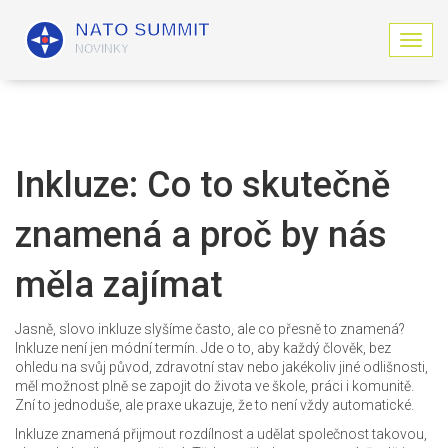
Z
o
b
r
a
z
i
Inkluze: Co to skutečně
t
n
znamená a proč by nás
a
v
i
měla zajímat
g
a
c
Jasně, slovo inkluze slyšíme často, ale co přesně to znamená?
i
Inkluze není jen módní termín. Jde o to, aby každý člověk, bez
ohledu na svůj původ, zdravotní stav nebo jakékoliv jiné odlišnosti,
měl možnost plně se zapojit do života ve škole, práci i komunitě.
Zní to jednoduše, ale praxe ukazuje, že to není vždy automatické.
Inkluze znamená přijmout rozdílnost a udělat společnost takovou,