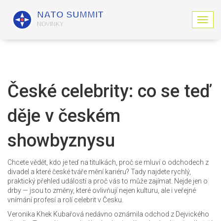
Z
o
b
r
a
z
i
České celebrity: co se teď
t
n
děje v českém
a
v
i
showbyznysu
g
a
c
Chcete vědět, kdo je teď na titulkách, proč se mluví o odchodech z
i
divadel a které české tváře mění kariéru? Tady najdete rychlý,
praktický přehled událostí a proč vás to může zajímat. Nejde jen o
drby — jsou to změny, které ovlivňují nejen kulturu, ale i veřejné
vnímání profesí a rolí celebrit v Česku.
Veronika Khek Kubařová nedávno oznámila odchod z Dejvického