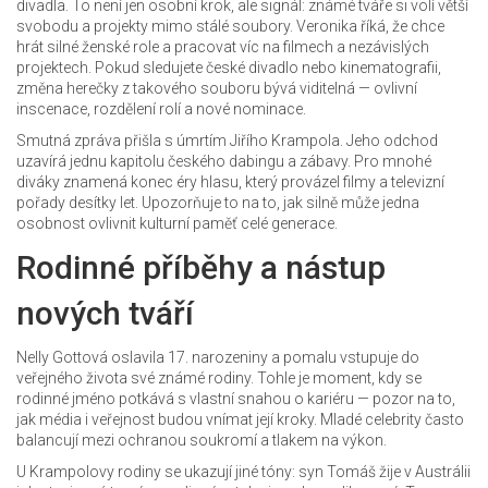
divadla. To není jen osobní krok, ale signál: známé tváře si volí větší
svobodu a projekty mimo stálé soubory. Veronika říká, že chce
hrát silné ženské role a pracovat víc na filmech a nezávislých
projektech. Pokud sledujete české divadlo nebo kinematografii,
změna herečky z takového souboru bývá viditelná — ovlivní
inscenace, rozdělení rolí a nové nominace.
Smutná zpráva přišla s úmrtím Jiřího Krampola. Jeho odchod
uzavírá jednu kapitolu českého dabingu a zábavy. Pro mnohé
diváky znamená konec éry hlasu, který provázel filmy a televizní
pořady desítky let. Upozorňuje to na to, jak silně může jedna
osobnost ovlivnit kulturní paměť celé generace.
Rodinné příběhy a nástup
nových tváří
Nelly Gottová oslavila 17. narozeniny a pomalu vstupuje do
veřejného života své známé rodiny. Tohle je moment, kdy se
rodinné jméno potkává s vlastní snahou o kariéru — pozor na to,
jak média i veřejnost budou vnímat její kroky. Mladé celebrity často
balancují mezi ochranou soukromí a tlakem na výkon.
U Krampolovy rodiny se ukazují jiné tóny: syn Tomáš žije v Austrálii