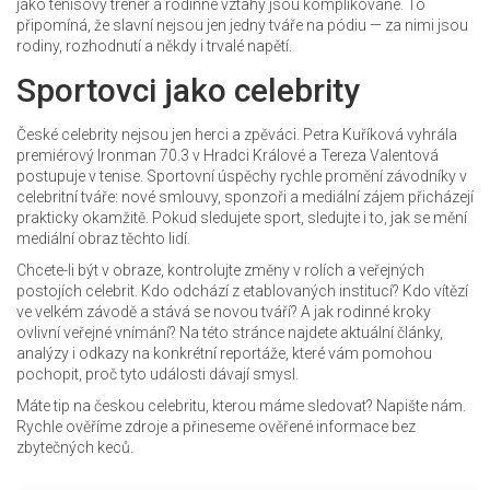
jako tenisový trenér a rodinné vztahy jsou komplikované. To
připomíná, že slavní nejsou jen jedny tváře na pódiu — za nimi jsou
rodiny, rozhodnutí a někdy i trvalé napětí.
Sportovci jako celebrity
České celebrity nejsou jen herci a zpěváci. Petra Kuříková vyhrála
premiérový Ironman 70.3 v Hradci Králové a Tereza Valentová
postupuje v tenise. Sportovní úspěchy rychle promění závodníky v
celebritní tváře: nové smlouvy, sponzoři a mediální zájem přicházejí
prakticky okamžitě. Pokud sledujete sport, sledujte i to, jak se mění
mediální obraz těchto lidí.
Chcete-li být v obraze, kontrolujte změny v rolích a veřejných
postojích celebrit. Kdo odchází z etablovaných institucí? Kdo vítězí
ve velkém závodě a stává se novou tváří? A jak rodinné kroky
ovlivní veřejné vnímání? Na této stránce najdete aktuální články,
analýzy i odkazy na konkrétní reportáže, které vám pomohou
pochopit, proč tyto události dávají smysl.
Máte tip na českou celebritu, kterou máme sledovat? Napište nám.
Rychle ověříme zdroje a přineseme ověřené informace bez
zbytečných keců.