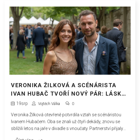
VERONIKA ŽILKOVÁ A SCÉNÁRISTA
IVAN HUBAČ TVOŘÍ NOVÝ PÁR: LÁSKA
PO ČTYŘICETI LETECH ZNÁMOSTI
19
srp
Vojtěch Válka
0
Veronika Žilková otevřeně potvrdila vztah se scénáristou
Ivanem Hubačem. Oba se znali už čtyři dekády, znovu se
sblížili letos na jaře v divadle s vnoučaty. Partnerství přijaly
jejich rodiny včetně dětí. Nová láska přišla krátce po Žilkové