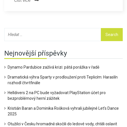
Číst více
rozchodu s Josefem Holomáčem a dvou letech od rozvodu
s Martinem Stropnickým.
Nejnovější příspěvky
Dynamo Pardubice zažívá krizi: pátá porážka v řadě
Dramatická výhra Sparty v prodloužení proti Teplicím: Haraslín
rozhodl čtvrtfinále
Helldivers 2 na PC bude vyžadovat PlayStation účet pro
bezproblémový herní zážitek
Kristián Baran a Dominika Rošková vyhrali jubilejné Let's Dance
2025
Otužilci v Česku hromadně skočili do ledové vody, chtěli oslavit