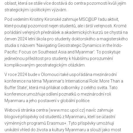
oblast, která se stále více dostává do centra pozornosti kvůli jejím
strategickým i politickým výzvám.
Pod vedením Kristiny Kironské zahrnuje MSC@UP řadu aktivit,
které poutají pozornost nejen studentů, ale i širší veřejnosti. Kromě
pořádání veřejných přednášek a akademických kurzů se chystá na
červen 2024 letní škola pro studenty doktorského a magisterského
studia s názvem 'Navigating Geostrategic Dynamics in the Indo-
Pacific: Focus on Southeast Asia and Myanmar'. To poskytuje
jedinečnou příležitost pro studenty k hlubšímu porozumění
komplikovaným geostrategickým otázkám.
V roce 2024 bude v Olomouci také uspořádána mezinárodní
konference na téma 'Myanmar’s International Role: More Than a
Buffer State', která má přilákat odborníky z celého světa. Tato
konference umožňuje sdílení poznatků o mezinárodní roli
Myanmaru a jeho postavení v globální politice.
Webová stránka centra (www.msc.upol.cz) navíc zahrnuje
blogové příspěvky od studentů z Myanmaru, kteří se účastní
výměnných programů Erasmus+. Tyto příspěvky umožňují
unikátní vhled do života a kultury Myanmaru a slouží jako most