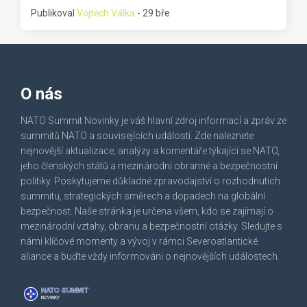
Publikoval
Vojtěch Válka
- 29 bře
O nás
NATO Summit Novinky je váš hlavní zdroj informací a zpráv ze
summitů NATO a souvisejících událostí. Zde naleznete
nejnovější aktualizace, analýzy a komentáře týkající se NATO,
jeho členských států a mezinárodní obranné a bezpečnostní
politiky. Poskytujeme důkladné zpravodajství o rozhodnutích
summitu, strategických směrech a dopadech na globální
bezpečnost. Naše stránka je určena všem, kdo se zajímají o
mezinárodní vztahy, obranu a bezpečnostní otázky. Sledujte s
námi klíčové momenty a vývoj v rámci Severoatlantické
aliance a buďte vždy informováni o nejnovějších událostech.