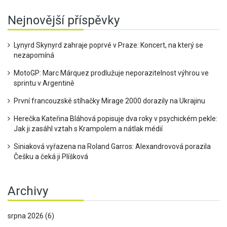
Nejnovější příspěvky
Lynyrd Skynyrd zahraje poprvé v Praze: Koncert, na který se
nezapomíná
MotoGP: Marc Márquez prodlužuje neporazitelnost výhrou ve
sprintu v Argentině
První francouzské stíhačky Mirage 2000 dorazily na Ukrajinu
Herečka Kateřina Bláhová popisuje dva roky v psychickém pekle:
Jak ji zasáhl vztah s Krampolem a nátlak médií
Siniaková vyřazena na Roland Garros: Alexandrovová porazila
Češku a čeká ji Plíšková
Archivy
srpna 2026
(6)