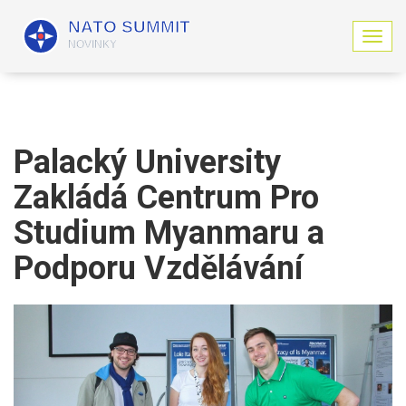
Z
o
b
r
a
z
i
Palacký University
t
n
Zakládá Centrum Pro
a
v
Studium Myanmaru a
i
g
Podporu Vzdělávání
a
c
i