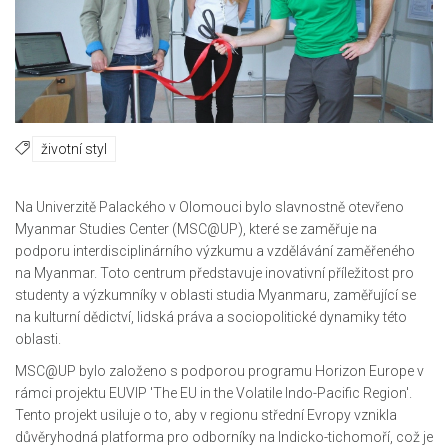
životní styl
Na Univerzitě Palackého v Olomouci bylo slavnostně otevřeno
Myanmar Studies Center (MSC@UP), které se zaměřuje na
podporu interdisciplinárního výzkumu a vzdělávání zaměřeného
na Myanmar. Toto centrum představuje inovativní příležitost pro
studenty a výzkumníky v oblasti studia Myanmaru, zaměřující se
na kulturní dědictví, lidská práva a sociopolitické dynamiky této
oblasti.
MSC@UP bylo založeno s podporou programu Horizon Europe v
rámci projektu EUVIP 'The EU in the Volatile Indo-Pacific Region'.
Tento projekt usiluje o to, aby v regionu střední Evropy vznikla
důvěryhodná platforma pro odborníky na Indicko-tichomoří, což je