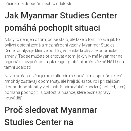
příčinám a dopadům těchto událostí.
Jak Myanmar Studies Center
pomáhá pochopit situaci
Nikdy to není jen o tom, co se stalo, ale také o tom, proč a jak to
ovlivní ostatní země a mezinárodní vztahy. Myanmar Studies
Center analyzuje klíčové politiky, vojenské kroky a ekonomické
změny. Tak se můžete orientovat v tom, jaký vliv má Myanmar na
regionální bezpečnost a jak reagují globální hráči, včetně NATO, na
tamní události.
Navíc se často věnujeme i kulturním a sociálním aspektům, které
mnohdy zůstávají opomenuty, ale hrají důležitou roli při zajištění
dlouhodobé stability v oblasti. S námi získáte ucelený pohled, který
pomáhá pochopit i složitosti a nuance, které běžné zprávy
neuvádějí.
Proč sledovat Myanmar
Studies Center na