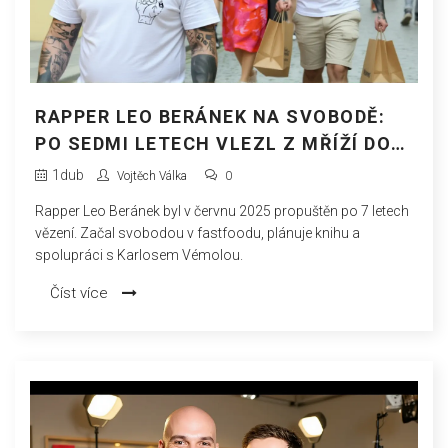
RAPPER LEO BERÁNEK NA SVOBODĚ:
PO SEDMI LETECH VLEZL Z MŘÍŽÍ DO
FASTFOODU
1
dub
Vojtěch Válka
0
Rapper Leo Beránek byl v červnu 2025 propuštěn po 7 letech
vězení. Začal svobodou v fastfoodu, plánuje knihu a
spolupráci s Karlosem Vémolou.
Číst více