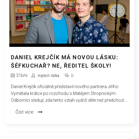
DANIEL KREJČÍK MÁ NOVOU LÁSKU:
ŠÉFKUCHAŘ? NE, ŘEDITEL ŠKOLY!
31
bře
Vojtěch Válka
0
Daniel Krejčík oficiálně představil nového partnera Jiřího
Vymětala krátce po rozchodu s Matějem Stropnickým.
Odborníci sledují, zda tento vztah vydrží déle než předchozí.
Dva světy: showbusiness versus školství.
Číst více