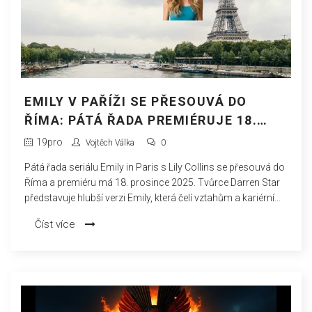
EMILY V PAŘÍŽI SE PŘESOUVÁ DO
ŘÍMA: PÁTÁ ŘADA PREMIÉRUJE 18.
PROSINCE
19
pro
Vojtěch Válka
0
Pátá řada seriálu Emily in Paris s Lily Collins se přesouvá do
Říma a premiéru má 18. prosince 2025. Tvůrce Darren Star
představuje hlubší verzi Emily, která čelí vztahům a kariérním
výzvám — a přesto zůstává kultovním fenoménem.
Číst více