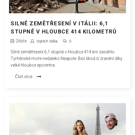
SILNÉ ZEMĚTŘESENÍ V ITÁLII: 6,1
STUPNĚ V HLOUBCE 414 KILOMETRŮ
26
bře
Vojtěch Válka
0
Silné zemětřesení 6,1 stupně v hloubce 414 km zasáhlo
Tyrhénské moře nedaleko Neapole. Bez škod či zranění díky
velké hloubce epicentra.
Číst více