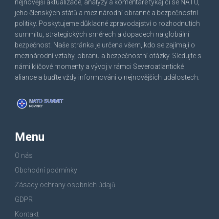
nejnovější aktualizace, analýzy a komentáře týkající se NATO,
jeho členských států a mezinárodní obranné a bezpečnostní
politiky. Poskytujeme důkladné zpravodajství o rozhodnutích
summitu, strategických směrech a dopadech na globální
bezpečnost. Naše stránka je určena všem, kdo se zajímají o
mezinárodní vztahy, obranu a bezpečnostní otázky. Sledujte s
námi klíčové momenty a vývoj v rámci Severoatlantické
aliance a buďte vždy informováni o nejnovějších událostech.
Menu
O nás
Obchodní podmínky
Zásady ochrany osobních údajů
GDPR
Kontakt