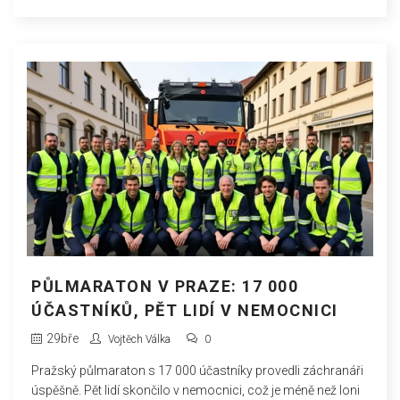
PŮLMARATON V PRAZE: 17 000
ÚČASTNÍKŮ, PĚT LIDÍ V NEMOCNICI
29
bře
Vojtěch Válka
0
Pražský půlmaraton s 17 000 účastníky provedli záchranáři
úspěšně. Pět lidí skončilo v nemocnici, což je méně než loni