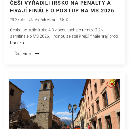
ČEŠI VYŘADILI IRSKO NA PENALTY A
HRAJÍ FINÁLE O POSTUP NA MS 2026
27
bře
Vojtěch Válka
0
Česko porazilo Irsko 4:3 v penaltách po remíze 2:2 v
semifinále o MS 2026. Hrdinou se stal Krejčí, finále hrají proti
Dánsku.
Číst více