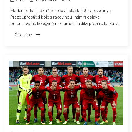
Vojtěch Válka
0
Moderátorka Laďka Něrgešová slavila 50. narozeniny v
Praze uprostřed boje s rakovinou. Intimní oslava
organizovaná kolegyněmi znamenala díky přežití a lásku k
rodině.
Číst více