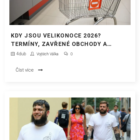
KDY JSOU VELIKONOCE 2026?
TERMÍNY, ZAVŘENÉ OBCHODY A
NEJLEPŠÍ TRHY
4
dub
Vojtěch Válka
0
Číst více