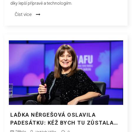
díky lepší přípravě a technologiím.
Číst více
LAĎKA NĚRGEŠOVÁ OSLAVILA
PADESÁTKU: KÉŽ BYCH TU ZŮSTALA
JEŠTĚ PÁR LET
28
bře