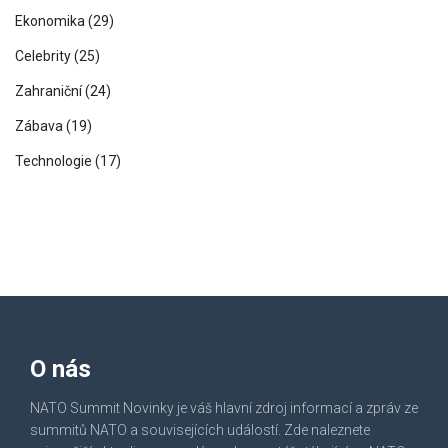
Ekonomika
(29)
Celebrity
(25)
Zahraniční
(24)
Zábava
(19)
Technologie
(17)
O nás
NATO Summit Novinky je váš hlavní zdroj informací a zpráv ze
summitů NATO a souvisejících událostí. Zde naleznete