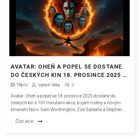
AVATAR: OHEŇ A POPEL SE DOSTANE
DO ČESKÝCH KIN 18. PROSINCE 2025 –
PREMIÉRA S 197 MINUTAMI AKCE
18
pro
Vojtěch Válka
0
Avatar: Oheň a popel se 18. prosince 2025 dostane do
českých kin s 197 minutami akce, bojem rodiny a novým
kmenem Na'vi. Sam Worthington, Zoe Saldaña a Stephen
Lang opět v hlavních rolích, zatímco James Cameron
Číst více
plánuje čtvrtý díl na 2029.