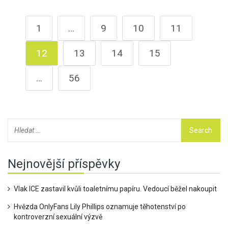
1
…
9
10
11
12
13
14
15
…
56
Nejnovější příspěvky
Vlak ICE zastavil kvůli toaletnímu papíru. Vedoucí běžel nakoupit
Hvězda OnlyFans Lily Phillips oznamuje těhotenství po
kontroverzní sexuální výzvě