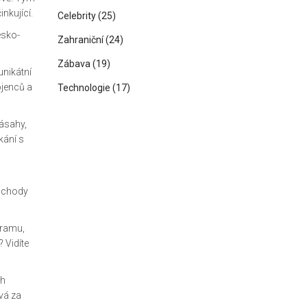
nkující.
Celebrity
(25)
esko-
Zahraniční
(24)
Zábava
(19)
unikátní
ojenců a
Technologie
(17)
zásahy,
kání s
růchody
gramu,
 Vidíte
ch
ává za