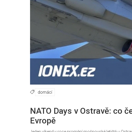
domácí
NATO Days v Ostravě: co če
Evropě
Jeden víkend v roce promění mošnovské letiště u Ostrav