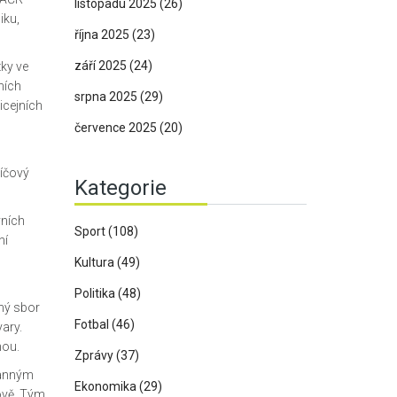
listopadu 2025
(26)
iku,
října 2025
(23)
září 2025
(24)
zky ve
ních
srpna 2025
(29)
icejních
července 2025
(20)
líčový
Kategorie
vních
Sport
(108)
ní
Kultura
(49)
Politika
(48)
nný sbor
Fotbal
(46)
vary.
nou.
Zprávy
(37)
ranným
Ekonomika
(29)
ově. Tým