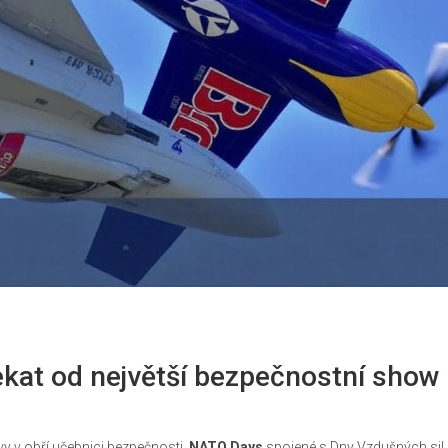
kat od největší bezpečnostní show 
y v obří učebnici bezpečnosti.
NATO Days
spojené s Dny Vzdušných sil