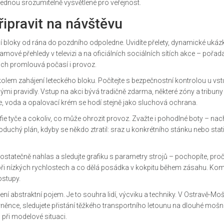
jednou srozumitelně vysvětlené pro veřejnost.
řipravit na návštěvu
ní bloky od rána do pozdního odpoledne. Uvidíte přelety, dynamické ukázk
amové přehledy v televizi a na oficiálních sociálních sítích akce – pořada
nich promlouvá počasí i provoz.
 kolem zahájení leteckého bloku. Počítejte s bezpečnostní kontrolou u vs
snými pravidly. Vstup na akci bývá tradičně zdarma, některé zóny a tribuny
ce, voda a opalovací krém se hodí stejně jako sluchová ochrana.
ie tyče a cokoliv, co může ohrozit provoz. Zvažte i pohodlné boty – nac
noduchý plán, kdyby se někdo ztratil: sraz u konkrétního stánku nebo stat
statečně nahlas a sledujte grafiku s parametry strojů – pochopíte, proč 
 při nízkých rychlostech a co dělá posádka v kokpitu během zásahu. Ko
ostupy.
ní abstraktní pojem. Je to souhra lidí, výcviku a techniky. V Ostravě-⁠Mo
 obrněnce, sledujete přistání těžkého transportního letounu na dlouhé moš
 při modelové situaci.