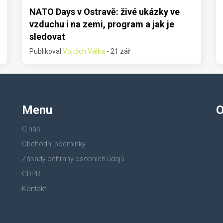
NATO Days v Ostravě: živé ukázky ve
vzduchu i na zemi, program a jak je
sledovat
Publikoval
Vojtěch Válka
- 21 zář
Menu
O
O nás
Obchodní podmínky
Zásady ochrany osobních údajů
GDPR
Kontakt