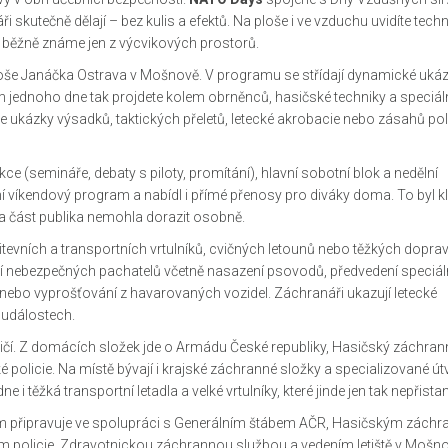
i skutečně dělají – bez kulis a efektů. Na ploše i ve vzduchu uvidíte techn
ré běžně známe jen z výcvikových prostorů.
 Leoše Janáčka Ostrava v Mošnově. V programu se střídají dynamické uká
m jednoho dne tak projdete kolem obrněnců, hasičské techniky a speciál
ete ukázky výsadků, taktických přeletů, letecké akrobacie nebo zásahů pol
ce (semináře, debaty s piloty, promítání), hlavní sobotní blok a nedělní
ní víkendový program a nabídl i přímé přenosy pro diváky doma. To byl k
 a část publika nemohla dorazit osobně.
itevních a transportních vrtulníků, cvičných letounů nebo těžkých dopra
ní nebezpečných pachatelů včetně nasazení psovodů, předvedení speciál
nebo vyprošťování z havarovaných vozidel. Záchranáři ukazují letecké
 událostech.
raničí. Z domácích složek jde o Armádu České republiky, Hasičský záchra
 policie. Na místě bývají i krajské záchranné složky a specializované út
 i těžká transportní letadla a velké vrtulníky, které jinde jen tak nepřista
am připravuje ve spolupráci s Generálním štábem AČR, Hasičským zách
m policie, Zdravotnickou záchrannou službou a vedením letiště v Mošn