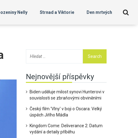
ozeniny Nelly
Strnad a Viktorie
Den mrtvých
a
Nejnovější příspěvky
Biden uděluje milost synovi Hunterovi v
souvislosti se zbraňovými obviněními
Český film 'Vlny' v boji o Oscara: Velký
úspěch Jiřího Mádla
Kingdom Come: Deliverance 2: Datum
vydání a detaily příběhu