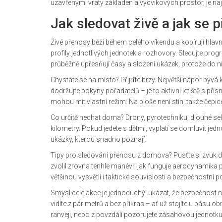
uzavřenými vraty základen a výcvikových prostor, je na
Jak sledovat živě a jak se p
Živé přenosy běží během celého víkendu a kopírují hlav
profily jednotlivých jednotek a rozhovory. Sledujte progr
průběžně upřesňují časy a složení ukázek, protože do 
Chystáte se na místo? Přijďte brzy. Největší nápor bývá
dodržujte pokyny pořadatelů – je to aktivní letiště s pří
mohou mít vlastní režim. Na ploše není stín, takže čepi
Co určitě nechat doma? Drony, pyrotechniku, dlouhé self
kilometry. Pokud jedete s dětmi, vyplatí se domluvit jed
ukázky, kterou snadno poznají.
Tipy pro sledování přenosu z domova? Pusťte si zvuk do
zvolil zrovna tenhle manévr, jak funguje aerodynamika
většinou vysvětlí i taktické souvislosti a bezpečnostní p
Smysl celé akce je jednoduchý: ukázat, že bezpečnost ne
vidíte z pár metrů a bez příkras – ať už stojíte u pásu
ranveji, nebo z povzdálí pozorujete zásahovou jednotku