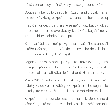
dává dohromady scénář, který navazuje jednu ukázku na d
Součástí víkendu bývá i udílení Czech and Slovak Trans
slovenské vztahy, bezpečnost a transatlantickou spoluprá
Tradiční koncept „partnerské země“ přiváží každý rok s
stroje nebo premiérové ukázky, které v Česku ještě neb
kompatibility techniky i postupů.
Statická část je víc než jen výstava. U každého stanoviště
ukážou výstroj, posadí vás do kabiny nebo do velitelské
povoláními, o kterých přemýšlejí.
Organizátoři vždy počítají s vysokou návštěvností, tak
navigace přímo z dálnice. Kdo přijede vlakem, má násled
se kontrolují a platí zákaz létání dronů. Hluk je intenziv
Rok 2020 přinesl silnou roli živého vysílání. Diváci, k
záběry z více kamer, záběry z kokpitů a rozhovory s pilot
detaily, které z davu často uniknou, a máte kontext k man
Bezpečnostní show ale nesází jen na efekt. Je to okno 
zásazích, jaké jsou limity techniky a jak se řeší komuni