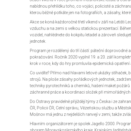
nabídnou přehlídku toho, co vojáci, policisté a záchranář
kterou běžně potkáte jen na fotografiích, a zásahy, kte
Akce se koná každoročně třetí víkend v září na Letišti
vzduchu a na zemi s velkou statickou prezentací. Běhe
vozidel, nahlédnete do kokpitu letadel a zároveň sleduj
jednotek.
Program je rozdělený do tří částí: páteční doprovodné ak
pokračování. Ročník 2020 vyplnil 19. a 20. září komplet
krok v roce, kdy do hry promluvila epidemická opatření
Co uvidíte? Přímo nad hlavami letové ukázky stíhaček, b
strojů. Na ploše zásahy pořádkových jednotek, zadrže
techniky pyrotechniků a chemiků, hašení maket požárů 
záchranné práce a koordinaci složek při mimořádných
Do Ostravy pravidelně přijíždějí týmy z Česka i ze zah
ČR, Policii ČR, Celní správu, Vězeňskou službu a Městské
Mošnov má jednu z nejdelších ranvejí v zemi, takže zvládne
Hlavním organizátorem je spolek Jagello 2000. Progr
sborem Moravskoslezského kraje, Krajským ředitelství