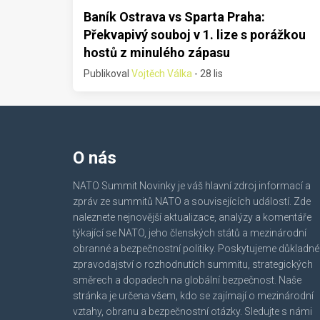
Baník Ostrava vs Sparta Praha:
Překvapivý souboj v 1. lize s porážkou
hostů z minulého zápasu
Publikoval
Vojtěch Válka
- 28 lis
O nás
NATO Summit Novinky je váš hlavní zdroj informací a
zpráv ze summitů NATO a souvisejících událostí. Zde
naleznete nejnovější aktualizace, analýzy a komentáře
týkající se NATO, jeho členských států a mezinárodní
obranné a bezpečnostní politiky. Poskytujeme důkladné
zpravodajství o rozhodnutích summitu, strategických
směrech a dopadech na globální bezpečnost. Naše
stránka je určena všem, kdo se zajímají o mezinárodní
vztahy, obranu a bezpečnostní otázky. Sledujte s námi