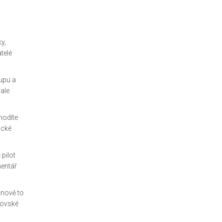
y,
telé
tupu a
 ale
hodíte
ické
pilot
mentář
šnově to
novské