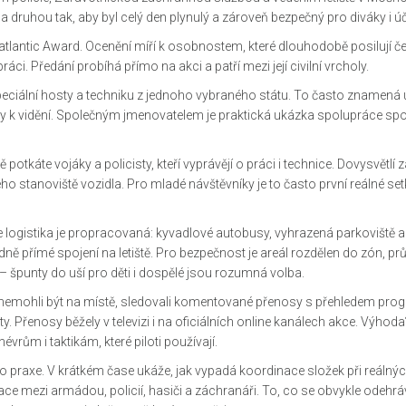
ruhou tak, aby byl celý den plynulý a zároveň bezpečný pro diváky i úči
atlantic Award. Ocenění míří k osobnostem, které dlouhodobě posilují č
ci. Předání probíhá přímo na akci a patří mezi její civilní vrcholy.
peciální hosty a techniku z jednoho vybraného státu. To často znamená 
yly k vidění. Společným jmenovatelem je praktická ukázka spolupráce sp
 potkáte vojáky a policisty, kteří vyprávějí o práci i technice. Dovysvětlí 
ho stanoviště vozidla. Pro mladé návštěvníky je to často první reálné set
že logistika je propracovaná: kyvadlové autobusy, vyhrazená parkoviště a
ně přímé spojení na letiště. Pro bezpečnost je areál rozdělen do zón, p
ní – špunty do uší pro děti i dospělé jsou rozumná volba.
teří nemohli být na místě, sledovali komentované přenosy s přehledem pro
y. Přenosy běžely v televizi i na oficiálních online kanálech akce. Výhoda?
évrům i taktikám, které piloti používají.
do praxe. V krátkém čase ukáže, jak vypadá koordinace složek při reálný
kace mezi armádou, policií, hasiči a záchranáři. To, co se obvykle odehr