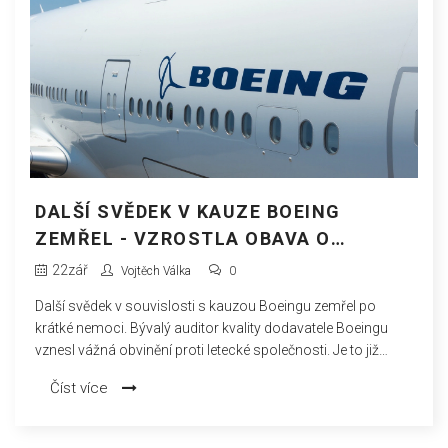
DALŠÍ SVĚDEK V KAUZE BOEING
ZEMŘEL - VZROSTLA OBAVA O
BEZPEČNOST V LETECTVÍ
22
zář
Vojtěch Válka
0
Další svědek v souvislosti s kauzou Boeingu zemřel po
krátké nemoci. Bývalý auditor kvality dodavatele Boeingu
vznesl vážná obvinění proti letecké společnosti. Je to již
druhá smrt v krátké době a podtrhuje intenzivní kontrolu
Číst více
Boeingu ohledně bezpečnostních problémů.