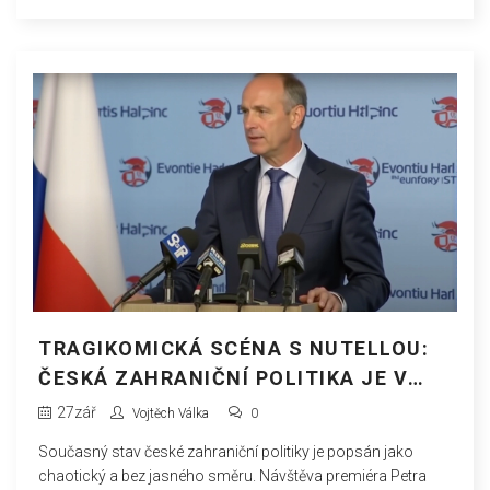
TRAGIKOMICKÁ SCÉNA S NUTELLOU:
ČESKÁ ZAHRANIČNÍ POLITIKA JE V
KAPSE
27
zář
Vojtěch Válka
0
Současný stav české zahraniční politiky je popsán jako
chaotický a bez jasného směru. Návštěva premiéra Petra