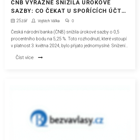
ČNB VÝRAZNĚ SNÍŽILA ÚROKOVÉ
SAZBY: CO ČEKAT U SPOŘÍCÍCH ÚČTŮ
A HYPOTÉK
25
zář
Vojtěch Válka
0
Česká národní banka (ČNB) snížila úrokové sazby o 0,5
procentního bodu na 5,25 %. Toto rozhodnutí, které vstoupí
v platnost 3. května 2024, bylo přijato jednomyslně. Snížení
sazeb ovlivní nejen hypoteční a úvěrové sazby, ale i úroky na
Číst více
spořících účtech a termínovaných vkladech v komerčních
bankách. Očekává se, že toto kolo snižování sazeb podpoří
ekonomickou aktivitu a pomůže v boji proti inflaci, která
dosáhla cíle 2 %.