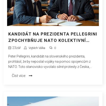
KANDIDÁT NA PREZIDENTA PELLEGRINI
ZPOCHYBŇUJE NATO KOLEKTIVNÍ
OBRANU, PROTESTY Z ČESKA
23
zář
Vojtěch Válka
0
Peter Pellegrini, kandidát na slovenského prezidenta,
prohlásil, že by neposlal vojáky na pomoc spojencům z
NATO. Toto stanovisko vyvolalo silné protesty z Česka,
protože ohrožuje princip kolektivní obrany, na kterém je
Číst více
bezpečnost aliance založena. Kritici upozorňují, že by to
mohlo vést k pochybnostem o spolehlivosti Slovenska jako
člena NATO.