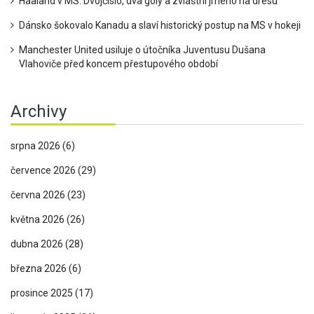
Haaland v MS: Dvojčíslo, dva góly a zvláštní jméno na dresu
Dánsko šokovalo Kanadu a slaví historický postup na MS v hokeji
Manchester United usiluje o útočníka Juventusu Dušana
Vlahoviče před koncem přestupového období
Archivy
srpna 2026
(6)
července 2026
(29)
června 2026
(23)
května 2026
(26)
dubna 2026
(28)
března 2026
(6)
prosince 2025
(17)