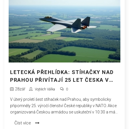
LETECKÁ PŘEHLÍDKA: STÍHAČKY NAD
PRAHOU PŘIVÍTAJÍ 25 LET ČESKA V
NATO
28
zář
Vojtěch Válka
0
V úterý proletí šest stíhaček nad Prahou, aby symbolicky
připomněly 25. výročí členství České republiky v NATO. Akce
organizovaná Českou armádou se uskuteční v 10:30 a má
veřejnost upozornit na čtvrtstoletí země v této alianční
Číst více
organizaci a na její roli v evropské a globální bezpečnosti.