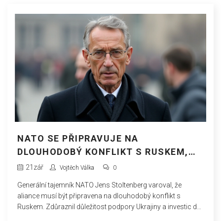
NATO SE PŘIPRAVUJE NA
DLOUHODOBÝ KONFLIKT S RUSKEM,
VARUJE GENERÁLNÍ TAJEMNÍK
21
zář
Vojtěch Válka
0
STOLTENBERG
Generální tajemník NATO Jens Stoltenberg varoval, že
aliance musí být připravena na dlouhodobý konflikt s
Ruskem. Zdůraznil důležitost podpory Ukrajiny a investic do
vojenských schopností, aby čelila ruské agresi.