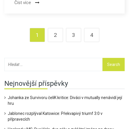
Číst více
Stoltenbergova varování přicházejí uprostřed napětí mezi
Ruskem a Západem, přičemž mnoho odborníků předpovídá
prodloužené období konfliktu.
1
2
3
4
Nejnovější příspěvky
Johanka ze Survivoru čelíK kritice: Diváci v mutually nenávidí její
hru
Jablonec rozplýval Katowice: Překvapivý triumf 3:0 v
přípravecích