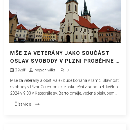
MŠE ZA VETERÁNY JAKO SOUČÁST
OSLAV SVOBODY V PLZNI PROBĚHNE V
SOBOTU
29
zář
Vojtěch Válka
0
Mše za veterány a oběti válek bude konána v rámci Slavností
svobody v Plzni. Ceremonie se uskuteční v sobotu 4. května
2024 v 9:00 v Katedrále sv. Bartoloměje, vedená biskupem
Tomášem Holubem. Tato událost je součástí každoročních
Číst více
oslav svobody, které připomínají osvobození Plzně
americkou armádou v roce 1945.