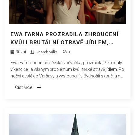
EWA FARNA PROZRADILA ZHROUCENÍ
KVŮLI BRUTÁLNÍ OTRAVĚ JÍDLEM,
SKONČILA NA INFUZÍCH
30
zář
Vojtěch Válka
0
Ewa Farna, populární česká zpěvačka, prozradila, že minulý
víkend čelila vážným problémům kvůli těžké otravě jídlem. Po
noční cestě do Varšavy a vystoupení v Bydhošti skončila na
infuzích a musela letět zpět do Prahy. Přesto se jí podařilo
Číst více
vystoupit na festivalu Pražský Majáles a poděkovala
fanouškům za jejich podporu.