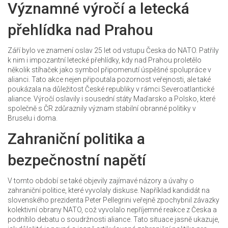
Významné výročí a letecká
přehlídka nad Prahou
Září bylo ve znamení oslav 25 let od vstupu Česka do NATO. Patřily
k nim i impozantní letecké přehlídky, kdy nad Prahou proletělo
několik stíhaček jako symbol připomenutí úspěšné spolupráce v
alianci. Tato akce nejen připoutala pozornost veřejnosti, ale také
poukázala na důležitost České republiky v rámci Severoatlantické
aliance. Výročí oslavily i sousední státy Maďarsko a Polsko, které
společně s ČR zdůraznily význam stabilní obranné politiky v
Bruselu i doma.
Zahraniční politika a
bezpečnostní napětí
V tomto období se také objevily zajímavé názory a úvahy o
zahraniční politice, které vyvolaly diskuse. Například kandidát na
slovenského prezidenta Peter Pellegrini veřejně zpochybnil závazky
kolektivní obrany NATO, což vyvolalo nepříjemné reakce z Česka a
podnítilo debatu o soudržnosti aliance. Tato situace jasně ukazuje,