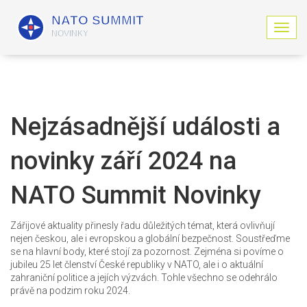
Z
o
b
r
a
z
i
Nejzásadnější události a
t
n
novinky září 2024 na
a
v
i
NATO Summit Novinky
g
a
c
Zářijové aktuality přinesly řadu důležitých témat, která ovlivňují
i
nejen českou, ale i evropskou a globální bezpečnost. Soustřeďme
se na hlavní body, které stojí za pozornost. Zejména si povíme o
jubileu 25 let členství České republiky v NATO, ale i o aktuální
zahraniční politice a jejích výzvách. Tohle všechno se odehrálo
právě na podzim roku 2024.