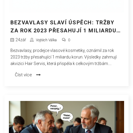
BEZVAVLASY SLAVÍ ÚSPĚCH: TRŽBY
ZA ROK 2023 PŘESAHUJÍ 1 MILIARDU
KČ, JMENOVÁNÍ NOVÉHO
24
zář
Vojtěch Válka
0
GENERÁLNÍHO ŘEDITELE
Bezvavlasy, prodejce vlasové kosmetiky, oznámil za rok
2023 tržby přesahující 1 miliardu korun. Výsledky zahrnují
akvizici Hair Servis, která přispěla k celkovým tržbám.
Společnost také jmenovala nového generálního ředitele,
Číst více
který má dále směrovat růst a strategii firmy.