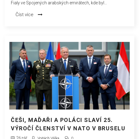
Fialy ve Spojených arabských emirátech, kde byl
vyfotografován s Nutellou, symbolizuje širší problémy a
Číst více
nedostatky profesionality a koherence. Vláda selhává v
artikulaci jasné vize, což vede k zmatkům a nekonzistencím
ve vztazích s jinými národy.
ČEŠI, MAĎAŘI A POLÁCI SLAVÍ 25.
VÝROČÍ ČLENSTVÍ V NATO V BRUSELU
26
zář
Vojtěch Válka
0