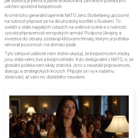
jak důležitá je pevná a jasně artikulovaná zahraniční politika pro
udržení společné bezpečnosti.
Kromě toho generální tajemník NATO Jens Stoltenberg upozornil
na nutnost připravit se na dlouhodobý konflikt s Ruskem. To
svědčí o stále napjatých vztazích na světové scéně a o nutnosti
vysoké připravenosti evropských armád. Podpora Ukrajiny a
investice do obrany zůstávají klíčovými tématy, kterým je potřeba
věnovat pozornost i na domácí půdě.
Tyto zářijové události nám dobře ukazují, že bezpečnostní otázky
jsou stále velmi živé a bezprostřední. Kdo sleduje dění v NATO, ví, že
globální politika není nikdy statická. Je to o neustálé připravenosti,
dialogu a strategických krocích. Připojte se i vy k našemu
sledování, ať vám nic důležitého neunikne.