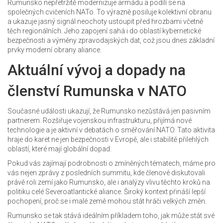
Rumunsko nepřetržitě modernizuje armádu a podílí se na
společných cvičeních NATo. To výrazně posiluje kolektivní obranu
a ukazuje jasný signál neochoty ustoupit před hrozbami včetně
těch regionálních. Jeho zapojení sahá i do oblastí kybernetické
bezpečnosti a výměny zpravodajských dat, což jsou dnes základní
prvky moderní obrany aliance.
Aktuální vývoj a dopady na
členství Rumunska v NATO
Současné události ukazují, že Rumunsko nezůstává jen pasivním
partnerem. Rozšiřuje vojenskou infrastrukturu, přijímá nové
technologie a je aktivní v debatách o směřování NATO. Tato aktivita
hraje do karet ne jen bezpečnosti v Evropě, ale i stabilitě přilehlých
oblastí, které mají globální dopad.
Pokud vás zajímají podrobnosti o zmíněných tématech, máme pro
vás nejen zprávy z posledních summitu, kde členové diskutovali
právě roli zemí jako Rumunsko, ale i analýzy vlivu těchto kroků na
politiku celé Severoatlantické aliance. Široký kontext přináší lepší
pochopení, proč se i malé země mohou stát hráči velkých změn.
Rumunsko se tak stává ideálním příkladem toho, jak může stát své