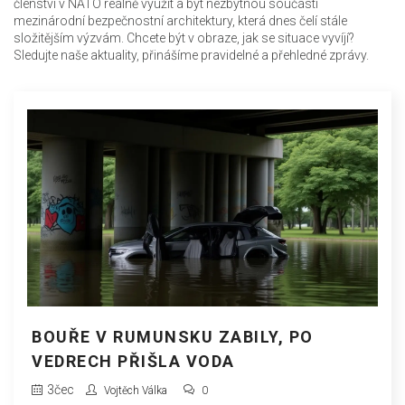
členství v NATO reálně využít a být nezbytnou součástí
mezinárodní bezpečnostní architektury, která dnes čelí stále
složitějším výzvám. Chcete být v obraze, jak se situace vyvíjí?
Sledujte naše aktuality, přinášíme pravidelné a přehledné zprávy.
BOUŘE V RUMUNSKU ZABILY, PO
VEDRECH PŘIŠLA VODA
3
čec
Vojtěch Válka
0