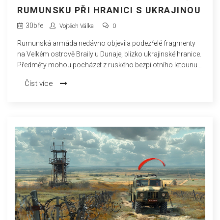
RUMUNSKU PŘI HRANICI S UKRAJINOU
30
bře
Vojtěch Válka
0
Rumunská armáda nedávno objevila podezřelé fragmenty
na Velkém ostrově Braily u Dunaje, blízko ukrajinské hranice.
Předměty mohou pocházet z ruského bezpilotního letounu.
Toto je poslední případ, kdy byly na rumunském území
Číst více
nalezeny cizí letecké součástky.