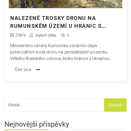
NALEZENÉ TROSKY DRONU NA
RUMUNSKÉM ÚZEMÍ U HRANIC S
UKRAJINOU ZAHAJUJÍ VYŠETŘOVÁNÍ
29
bře
Vojtěch Válka
0
Ministerstvo obrany Rumunska oznámilo objev
potenciálních trosk dronu na zemědělském pozemku
Velkého Brailského ostrova, blízko hranice s Ukrajinou.
Tento nález vyvolává obavy z možného ruského zapojení.
Číst více
Nejnovější příspěvky