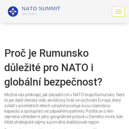
Z
o
b
r
a
z
i
Proč je Rumunsko
t
n
důležité pro NATO i
a
v
i
globální bezpečnost?
g
a
c
Možná vás překvapí, jak zásadní roli v NATO hraje Rumunsko. Není
i
to jen další členský stát, ale klíčový hráč ve východní Evropě, který
zvlášť v posledních letech výrazně posiluje svou vojenskou
kapacitu a spolupráci se západními partnery. Počítá se s ním
zejména vzhledem k jeho geografické poloze u Černého moře, kde
hlídá strategické zájmy a pomáhá stabilizovat region.