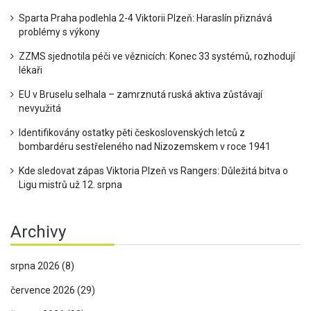
Sparta Praha podlehla 2-4 Viktorii Plzeň: Haraslín přiznává
problémy s výkony
ZZMS sjednotila péči ve věznicích: Konec 33 systémů, rozhodují
lékaři
EU v Bruselu selhala – zamrznutá ruská aktiva zůstávají
nevyužitá
Identifikovány ostatky pěti československých letců z
bombardéru sestřeleného nad Nizozemskem v roce 1941
Kde sledovat zápas Viktoria Plzeň vs Rangers: Důležitá bitva o
Ligu mistrů už 12. srpna
Archivy
srpna 2026
(8)
července 2026
(29)