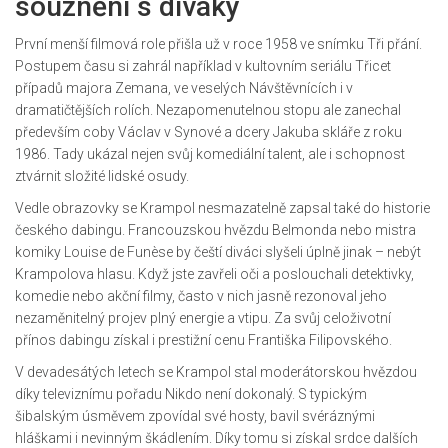
souznění s diváky
První menší filmová role přišla už v roce 1958 ve snímku Tři přání.
Postupem času si zahrál například v kultovním seriálu Třicet
případů majora Zemana, ve veselých Návštěvnících i v
dramatičtějších rolích. Nezapomenutelnou stopu ale zanechal
především coby Václav v Synové a dcery Jakuba skláře z roku
1986. Tady ukázal nejen svůj komediální talent, ale i schopnost
ztvárnit složité lidské osudy.
Vedle obrazovky se Krampol nesmazatelně zapsal také do historie
českého dabingu. Francouzskou hvězdu Belmonda nebo mistra
komiky Louise de Funèse by čeští diváci slyšeli úplně jinak – nebýt
Krampolova hlasu. Když jste zavřeli oči a poslouchali detektivky,
komedie nebo akční filmy, často v nich jasně rezonoval jeho
nezaměnitelný projev plný energie a vtipu. Za svůj celoživotní
přínos dabingu získal i prestižní cenu Františka Filipovského.
V devadesátých letech se Krampol stal moderátorskou hvězdou
díky televiznímu pořadu Nikdo není dokonalý. S typickým
šibalským úsměvem zpovídal své hosty, bavil svéráznými
hláškami i nevinným škádlením. Díky tomu si získal srdce dalších