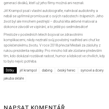
generací diváků, kteří už jeho filmy možná ani neznali.
Jiří Krampol psal i vlastní autobiografie, nahrával audioknihy a
nebál se upřímně promlouvat o svých radostech i trápeních. Jeho
život byl ale mnohem pestřejší – dlouhá léta aktivně maloval a
dokonce závodil ve vzpírání, a to ještě po sedmdesátce!
Přestože v posledních letech bojoval se zdravotními
komplikacemi, nikdy neztratil svůj pověstný nadhled ani chuť ke
společenskému životu. V roce 2018 převzal Medaili za zásluhy z
rukou prezidenta republiky. Pro mnoho lidí ale zůstane především
tím, kdo dokázal rozdávat radost, humor a lidskost ve chvílích, kdy
to bylo nejvíc potřeba.
Štítky:
jiří krampol
dabing
český herec
synové a dcery
jakuba skláře
NAPSAT KOMENTÁŘ