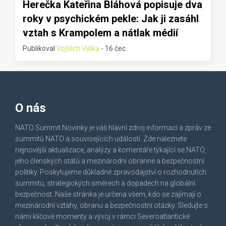
Herečka Kateřina Bláhová popisuje dva
roky v psychickém pekle: Jak ji zasáhl
vztah s Krampolem a nátlak médií
Publikoval
Vojtěch Válka
- 16 čec
O nás
NATO Summit Novinky je váš hlavní zdroj informací a zpráv ze
summitů NATO a souvisejících událostí. Zde naleznete
nejnovější aktualizace, analýzy a komentáře týkající se NATO,
jeho členských států a mezinárodní obranné a bezpečnostní
politiky. Poskytujeme důkladné zpravodajství o rozhodnutích
summitu, strategických směrech a dopadech na globální
bezpečnost. Naše stránka je určena všem, kdo se zajímají o
mezinárodní vztahy, obranu a bezpečnostní otázky. Sledujte s
námi klíčové momenty a vývoj v rámci Severoatlantické