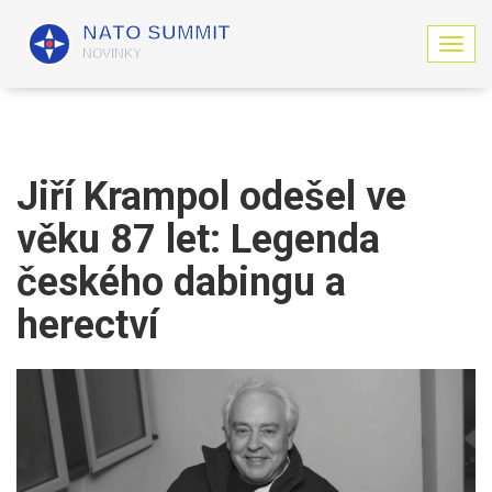
Z
o
b
r
a
z
i
Jiří Krampol odešel ve
t
n
věku 87 let: Legenda
a
v
českého dabingu a
i
g
herectví
a
c
i