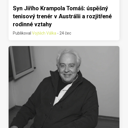
Syn Jiřího Krampola Tomáš: úspěšný
tenisový trenér v Austrálii a rozjitřené
rodinné vztahy
Publikoval
Vojtěch Válka
- 24 čec