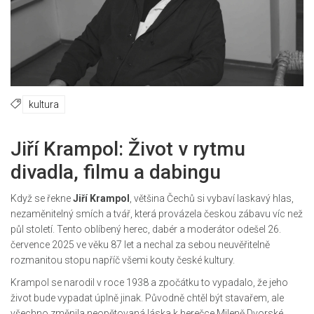
kultura
Jiří Krampol: Život v rytmu
divadla, filmu a dabingu
Když se řekne
Jiří Krampol
, většina Čechů si vybaví laskavý hlas,
nezaměnitelný smích a tvář, která provázela českou zábavu víc než
půl století. Tento oblíbený herec, dabér a moderátor odešel 26.
července 2025 ve věku 87 let a nechal za sebou neuvěřitelně
rozmanitou stopu napříč všemi kouty české kultury.
Krampol se narodil v roce 1938 a zpočátku to vypadalo, že jeho
život bude vypadat úplně jinak. Původně chtěl být stavařem, ale
všechno změnila neopětovaná láska k herečce Mileně Dvorské.