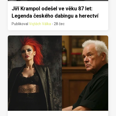
Jiří Krampol odešel ve věku 87 let:
Legenda českého dabingu a herectví
Publikoval
Vojtěch Válka
- 28 čec