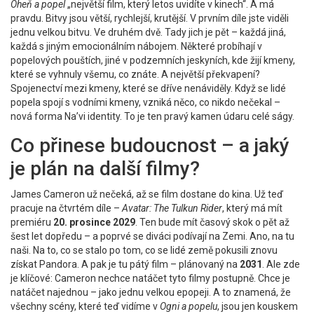
Oheň a popel
„největší film, který letos uvidíte v kinech“. A má
pravdu. Bitvy jsou větší, rychlejší, krutější. V prvním díle jste viděli
jednu velkou bitvu. Ve druhém dvě. Tady jich je pět – každá jiná,
každá s jiným emocionálním nábojem. Některé probíhají v
popelových pouštích, jiné v podzemních jeskyních, kde žijí kmeny,
které se vyhnuly všemu, co znáte. A největší překvapení?
Spojenectví mezi kmeny, které se dříve nenáviděly. Když se lidé
popela spojí s vodními kmeny, vzniká něco, co nikdo nečekal –
nová forma Na’vi identity. To je ten pravý kamen údaru celé ságy.
Co přinese budoucnost – a jaký
je plán na další filmy?
James Cameron už nečeká, až se film dostane do kina. Už teď
pracuje na čtvrtém díle –
Avatar: The Tulkun Rider
, který má mít
premiéru
20. prosince 2029
. Ten bude mít časový skok o pět až
šest let dopředu – a poprvé se diváci podívají na Zemi. Ano, na tu
naši. Na to, co se stalo po tom, co se lidé země pokusili znovu
získat Pandora. A pak je tu pátý film – plánovaný na
2031
. Ale zde
je klíčové: Cameron nechce natáčet tyto filmy postupně. Chce je
natáčet najednou – jako jednu velkou epopeji. A to znamená, že
všechny scény, které teď vidíme v
Ogni a popelu
, jsou jen kouskem