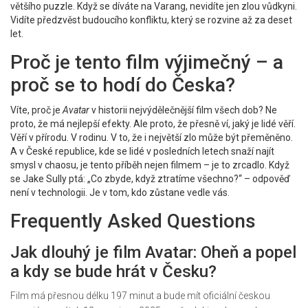
většího puzzle. Když se díváte na Varang, nevidíte jen zlou vůdkyni.
Vidíte předzvěst budoucího konfliktu, který se rozvine až za deset
let.
Proč je tento film výjimečný – a
proč se to hodí do Česka?
Víte, proč je
Avatar
v historii nejvýdělečnější film všech dob? Ne
proto, že má nejlepší efekty. Ale proto, že přesně ví, jaký je lidé věří.
Věří v přírodu. V rodinu. V to, že i největší zlo může být přeměněno.
A v České republice, kde se lidé v posledních letech snaží najít
smysl v chaosu, je tento příběh nejen filmem – je to zrcadlo. Když
se Jake Sully ptá: „Co zbyde, když ztratíme všechno?“ – odpověď
není v technologii. Je v tom, kdo zůstane vedle vás.
Frequently Asked Questions
Jak dlouhý je film Avatar: Oheň a popel
a kdy se bude hrát v Česku?
Film má přesnou délku 197 minut a bude mít oficiální českou