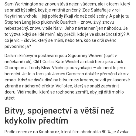
Sam Worthington se znovu stává nejen vůdcem, ale i otcem, který
se snaží být silný, když je vnitřně zničený. Zoe Saldaña je v roli
Neytiri na vrcholu – její pohledy říkají víc než celé scény. A pak je tu
Stephen Lang
jako plukovník Quaritch – znovu živý, znovu
nebezpečný, znovu v těle Na’vi. Jeho návrat není jen náhodou. Je
to výzva: když se lidé mění, aby přežili, kdo je ve skutečnosti zlý? A
co je víc – člověk, který se mění, nebo ten, kdo se drží svého
původního já?
Dalšími klíčovými postavami jsou
Sigourney Weaver
(opět v
nečekané roli),
Cliff Curtis
,
Kate Winslet
a mladí herci jako
Jack
Champion
a
Trinity Bliss
. Všichni jsou vynikající – ale není to jen o
herectví. Je to o tom, jak James Cameron dokáže přeměnit akci v
emoci. Když se divák dívá na bitvu mezi kmeny, nevidí jen laserové
zbraně a nádherné efekty. Vidí otec, který se snaží zachránit
dceru. Vidí matku, která se rozhodne zemřít, aby její dítě mohlo
utéct.
Bitvy, spojenectví a větší než
kdykoliv předtím
Podle recenze na
Kinobox.cz
, která film ohodnotila 80 %, je
Avatar: