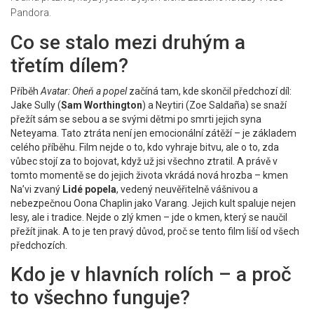
Pandora.
Co se stalo mezi druhým a
třetím dílem?
Příběh
Avatar: Oheň a popel
začíná tam, kde skončil předchozí díl:
Jake Sully (
Sam Worthington
) a Neytiri (
Zoe Saldaña
) se snaží
přežít sám se sebou a se svými dětmi po smrti jejich syna
Neteyama. Tato ztráta není jen emocionální zátěží – je základem
celého příběhu. Film nejde o to, kdo vyhraje bitvu, ale o to, zda
vůbec stojí za to bojovat, když už jsi všechno ztratil. A právě v
tomto momentě se do jejich života vkrádá nová hrozba – kmen
Na’vi zvaný
Lidé popela
, vedený neuvěřitelně vášnivou a
nebezpečnou
Oona Chaplin
jako Varang. Jejich kult spaluje nejen
lesy, ale i tradice. Nejde o zlý kmen – jde o kmen, který se naučil
přežít jinak. A to je ten pravý důvod, proč se tento film liší od všech
předchozích.
Kdo je v hlavních rolích – a proč
to všechno funguje?