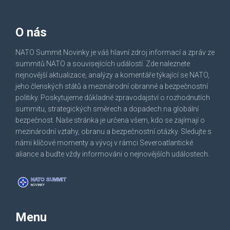
O nás
NATO Summit Novinky je váš hlavní zdroj informací a zpráv ze
summitů NATO a souvisejících událostí. Zde naleznete
nejnovější aktualizace, analýzy a komentáře týkající se NATO,
jeho členských států a mezinárodní obranné a bezpečnostní
politiky. Poskytujeme důkladné zpravodajství o rozhodnutích
summitu, strategických směrech a dopadech na globální
bezpečnost. Naše stránka je určena všem, kdo se zajímají o
mezinárodní vztahy, obranu a bezpečnostní otázky. Sledujte s
námi klíčové momenty a vývoj v rámci Severoatlantické
aliance a buďte vždy informováni o nejnovějších událostech.
Menu