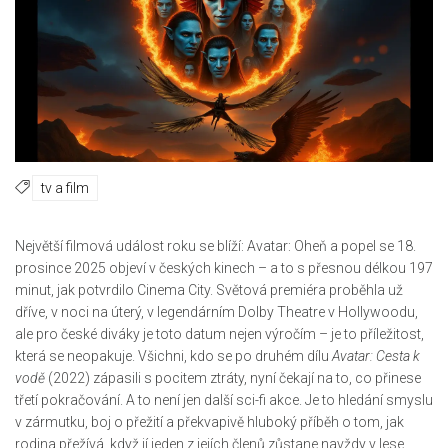
tv a film
Největší filmová událost roku se blíží:
Avatar: Oheň a popel
se 18.
prosince 2025 objeví v českých kinech – a to s přesnou délkou 197
minut, jak potvrdilo
Cinema City
. Světová premiéra proběhla už
dříve, v noci na úterý, v legendárním
Dolby Theatre
v Hollywoodu,
ale pro české diváky je toto datum nejen výročím – je to příležitost,
která se neopakuje. Všichni, kdo se po druhém dílu
Avatar: Cesta k
vodě
(2022) zápasili s pocitem ztráty, nyní čekají na to, co přinese
třetí pokračování. A to není jen další sci-fi akce. Je to hledání smyslu
v zármutku, boj o přežití a překvapivě hluboký příběh o tom, jak
rodina přežívá, když jí jeden z jejích členů zůstane navždy v lese