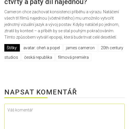
čtvrtý a pátý díl najednou?
Cameron chce zachovat konsistenci příběhu a výrazu. Natáčení
všech tří filmů najednou (včetně třetího) mu umožnilo vytvořit
jednotný vizuální jazyk a vývoj postav. Kdyby natáčel po jednom,
ztratil by kontext – a příběh by se stal pouhým pokračováním.
Tímto způsobem vytváří epopeji, která bude trvat celé desetiletí.
Štítky:
avatar: oheň a popel
james cameron
20th century
studios
česká republika
filmová premiéra
NAPSAT KOMENTÁŘ