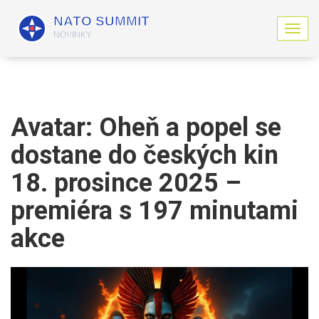
Z
o
b
r
a
z
i
Avatar: Oheň a popel se
t
n
dostane do českých kin
a
v
18. prosince 2025 –
i
g
premiéra s 197 minutami
a
akce
c
i