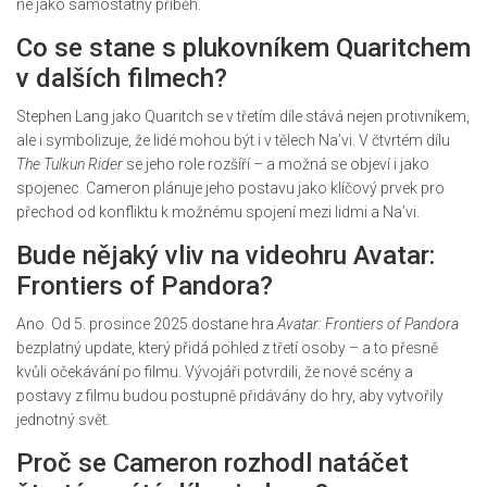
ne jako samostatný příběh.
Co se stane s plukovníkem Quaritchem
v dalších filmech?
Stephen Lang jako Quaritch se v třetím díle stává nejen protivníkem,
ale i symbolizuje, že lidé mohou být i v tělech Na’vi. V čtvrtém dílu
The Tulkun Rider
se jeho role rozšíří – a možná se objeví i jako
spojenec. Cameron plánuje jeho postavu jako klíčový prvek pro
přechod od konfliktu k možnému spojení mezi lidmi a Na’vi.
Bude nějaký vliv na videohru Avatar:
Frontiers of Pandora?
Ano. Od 5. prosince 2025 dostane hra
Avatar: Frontiers of Pandora
bezplatný update, který přidá pohled z třetí osoby – a to přesně
kvůli očekávání po filmu. Vývojáři potvrdili, že nové scény a
postavy z filmu budou postupně přidávány do hry, aby vytvořily
jednotný svět.
Proč se Cameron rozhodl natáčet