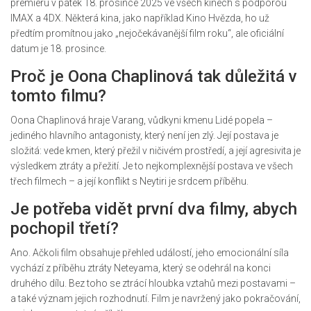
premiéru v pátek 18. prosince 2025 ve všech kinech s podporou
IMAX a 4DX. Některá kina, jako například
Kino Hvězda
, ho už
předtím promítnou jako „nejočekávanější film roku“, ale oficiální
datum je 18. prosince.
Proč je Oona Chaplinová tak důležitá v
tomto filmu?
Oona Chaplinová hraje Varang, vůdkyni kmenu Lidé popela –
jediného hlavního antagonisty, který není jen zlý. Její postava je
složitá: vede kmen, který přežil v ničivém prostředí, a její agresivita je
výsledkem ztráty a přežití. Je to nejkomplexnější postava ve všech
třech filmech – a její konflikt s Neytiri je srdcem příběhu.
Je potřeba vidět první dva filmy, abych
pochopil třetí?
Ano. Ačkoli film obsahuje přehled událostí, jeho emocionální síla
vychází z příběhu ztráty Neteyama, který se odehrál na konci
druhého dílu. Bez toho se ztrácí hloubka vztahů mezi postavami –
a také význam jejich rozhodnutí. Film je navržený jako pokračování,