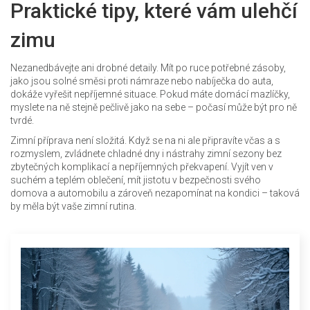
Praktické tipy, které vám ulehčí
zimu
Nezanedbávejte ani drobné detaily. Mít po ruce potřebné zásoby,
jako jsou solné směsi proti námraze nebo nabíječka do auta,
dokáže vyřešit nepříjemné situace. Pokud máte domácí mazlíčky,
myslete na ně stejně pečlivě jako na sebe – počasí může být pro ně
tvrdé.
Zimní příprava není složitá. Když se na ni ale připravíte včas a s
rozmyslem, zvládnete chladné dny i nástrahy zimní sezony bez
zbytečných komplikací a nepříjemných překvapení. Vyjít ven v
suchém a teplém oblečení, mít jistotu v bezpečnosti svého
domova a automobilu a zároveň nezapomínat na kondici – taková
by měla být vaše zimní rutina.