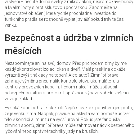
vrstvení – nechte doma svetry z mikrovlákna, nepromokavé bundy
a kvalitní boty s protiskluzovou podrážkou. Zapomeňte na
jednovrstvé oblečení, které rychle prochladne. Investice do
funkčního prádla se rozhodně vyplatí, zvlášť pokud trávíte čas
venku.
Bezpečnost a údržba v zimních
měsících
Nezapomínejte ani na svůj domov. Před příchodem zimy by měl
každý zkontrolovat izolaci oken a dveří. Malá prasklina dokáže
výrazně zvýšit náklady na topení. A co auto? Zimní příprava
zahrnuje výměnu pneumatik, kontrolu stavu akumulátoru a
kontroly provozních kapalin. I jenom náledí může způsobit
nebezpečnou situaci, proto mít správnou výbavu vpředu vašeho
vozu je základ.
Fyzická kondice hraje také roli. Nepřestávejte s pohybem jen proto,
že je venku zima. Naopak, pravidelná aktivita vám pomůže udržet
tělo v kondici a imunitu na vyšší úrovni. Pokud jste fanoušky
zimních sportů, zimní příprava může zahrnovat nácvik bezpečného
lyžování nebo správné techniky jízdy na bruslích.