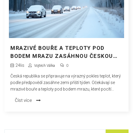
MRAZIVÉ BOUŘE A TEPLOTY POD
BODEM MRAZU ZASÁHNOU ČESKOU
REPUBLIKU PŘÍŠTÍ TÝDEN
24
lis
Vojtěch Válka
0
Česká republika se připravuje na výrazný pokles teplot, který
podle předpovědí zasáhne zemi příští týden. Očekávají se
mrazivé bouře a teploty pod bodem mrazu, které pocítí
všechna velká města včetně Prahy. Obyvatelé i návštěvníci by
Číst více
se měli připravit na začátek zimního počasí.