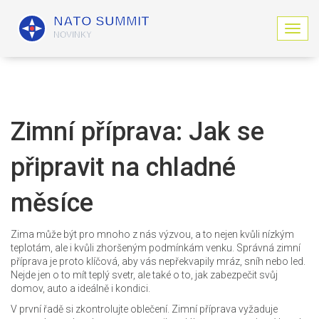
Z
o
b
r
a
z
i
Zimní příprava: Jak se
t
n
připravit na chladné
a
v
i
měsíce
g
a
c
Zima může být pro mnoho z nás výzvou, a to nejen kvůli nízkým
i
teplotám, ale i kvůli zhoršeným podmínkám venku. Správná zimní
příprava je proto klíčová, aby vás nepřekvapily mráz, sníh nebo led.
Nejde jen o to mít teplý svetr, ale také o to, jak zabezpečit svůj
domov, auto a ideálně i kondici.
V první řadě si zkontrolujte oblečení. Zimní příprava vyžaduje