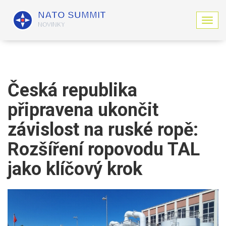
Z
o
b
r
a
z
i
Česká republika
t
n
připravena ukončit
a
v
závislost na ruské ropě:
i
g
Rozšíření ropovodu TAL
a
jako klíčový krok
c
i