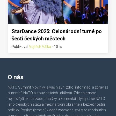
StarDance 2025: Celonárodní turné po
šesti českých městech
Publikoval
Vojtěch Válka
- 10 lis
O nás
NATO Summit Novinky je váš hlavní zdroj informací a zpráv ze
summitů NATO a souvisejících událostí. Zde naleznete
nejnovější aktualizace, analýzy a komentáře týkající se NATO,
jeho členských států a mezinárodní obranné a bezpečnostní
politiky. Poskytujeme důkladné zpravodajství o rozhodnutích
summitu, strategických směrech a dopadech na globální