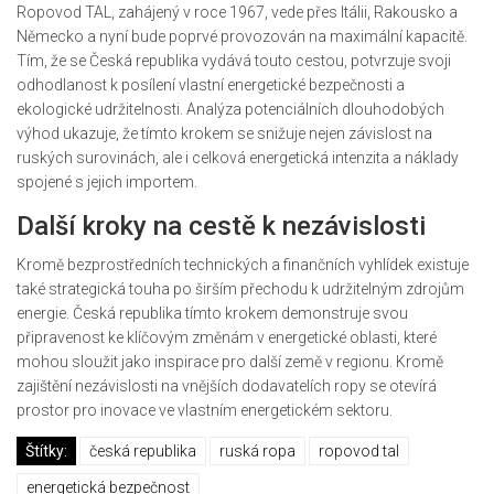
Ropovod TAL, zahájený v roce 1967, vede přes Itálii, Rakousko a
Německo a nyní bude poprvé provozován na maximální kapacitě.
Tím, že se Česká republika vydává touto cestou, potvrzuje svoji
odhodlanost k posílení vlastní energetické bezpečnosti a
ekologické udržitelnosti. Analýza potenciálních dlouhodobých
výhod ukazuje, že tímto krokem se snižuje nejen závislost na
ruských surovinách, ale i celková energetická intenzita a náklady
spojené s jejich importem.
Další kroky na cestě k nezávislosti
Kromě bezprostředních technických a finančních vyhlídek existuje
také strategická touha po širším přechodu k udržitelným zdrojům
energie. Česká republika tímto krokem demonstruje svou
připravenost ke klíčovým změnám v energetické oblasti, které
mohou sloužit jako inspirace pro další země v regionu. Kromě
zajištění nezávislosti na vnějších dodavatelích ropy se otevírá
prostor pro inovace ve vlastním energetickém sektoru.
Štítky:
česká republika
ruská ropa
ropovod tal
energetická bezpečnost