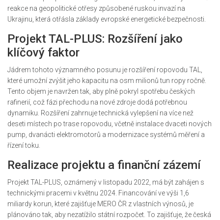
reakce na geopolitické otřesy způsobené ruskou invazí na
Ukrajinu, která otřásla základy evropské energetické bezpečnosti.
Projekt TAL-PLUS: Rozšíření jako
klíčový faktor
Jádrem tohoto významného posunu je rozšíření ropovodu TAL,
které umožní zvýšit jeho kapacitu na osm milionů tun ropy ročně.
Tento objem je navržen tak, aby plně pokryl spotřebu českých
rafinerií, což fázi přechodu na nové zdroje dodá potřebnou
dynamiku. Rozšíření zahrnuje technická vylepšení na více než
deseti místech po trase ropovodu, včetně instalace dvaceti nových
pump, dvanácti elektromotorů a modernizace systémů měření a
řízení toku.
Realizace projektu a finanční zázemí
Projekt TAL-PLUS, oznámený v listopadu 2022, má být zahájen s
technickými pracemi v květnu 2024. Financování ve výši 1,6
miliardy korun, které zajišťuje MERO ČR z vlastních výnosů, je
plánováno tak, aby nezatížilo státní rozpočet. To zajišťuje, že česká