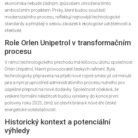
ekonomika nebude žádným způsobem ohrožena tímto
ambiciózním projektem. Prvky, které budou součástí
modernizačního procesu, reflektují nejnovější technologické
standardy a přinášejí s sebou závazek k ekologické udržitelnosti a
efektivitě.
Role Orlen Unipetrol v transformačním
procesu
V rámci technologického přechodu má klíčovou úlohu společnost
Orlen Unipetrol, hlavní provozovatel českých rafinerií. Byla
technologicky připravena na přijetí nové ropné směsi již od minulé
jara a nyní je uprostřed administrativního procesu nutného pro
úspěšné přepnutí na nové dodávky. Společnost očekává, že
veškeré formální náležitosti budou vyřešeny do konce první
poloviny roku 2025, čímž se otevře brána k nové éře české
energetické soběstačnosti.
Historický kontext a potenciální
výhledy