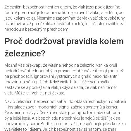
Železniční bezpečnost není jen o tom, že vlak jezdí podle jízdního
řádu. V první řadě je to ochrana lidí nejen uvnitř vlaku, ale i těch, co
jsou kolem kolejí. Nesmíme zapomínat, že vlak váží obrovské tuny
a zastaví se až po několika stovkách metrů, to je často rozdíl mezi
nehodou a bezpečným přechodem.
Proč dodržovat pravidla kolem
železnice?
Možná vás překvapí, že většina nehod na železnici vzniká kvůli
nedodržování jednoduchých pravidel – přecházení kolejí jinde než
na přechodech, ignorování výstražných signálů nebo riskantní
chování na nástupištích. Když vidíte blikající červená světla,
zastavte se a počkejte na vlak, i když se zdá, že vlak není téměř
vidět. Může jet rychleji, než čekáte.
Navíc železniční bezpečnost sahá i do oblastí technických opatření
– instalace závor, moderních signalizačních systémů a kamer.
Železniční správy v Česku neustále pracují na tom, aby ochrana
byla ještě lepší. Ale bez ohledu na techniku je nejdůležitější, jak se
chováme my sami. Buďte proto ostražití, nespěchejte přes koleje a
vysvětlete to i dětem. Jejich bezpečnost závisí na tom, že znají