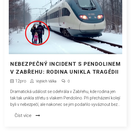
NEBEZPEČNÝ INCIDENT S PENDOLINEM
V ZABŘEHU: RODINA UNIKLA TRAGÉDII
12
pro
Vojtěch Válka
0
Dramatická událost se odehrála v Zabřehu, kde rodina jen
tak tak unikla střetu s vlakem Pendolino. Při přecházení kolejí
byli v nebezpečí, ale nakonec se jim podařilo vyváznout bez
úhony. Případ upozorňuje na nutnost opatrnosti při
Číst více
přecházení železničních tratí a podtrhuje důležitost
dodržování bezpečnostních pravidel.