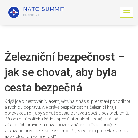
Z
o
b
r
a
z
i
Železniční bezpečnost –
t
n
jak se chovat, aby byla
a
v
i
cesta bezpečná
g
a
c
Když jde o cestování vlakem, většina z nás si představí pohodlnou
i
a rychlou dopravu. Ale právě bezpečnost na železnici hraje
obrovskou roli, aby se naše cesta opravdu obešla bez problémů.
Přitom není potřeba žádná speciální znalost – stačí znát pár
základních pravidel a dávat pozor. Znáte například, proč je
zakázáno přecházet koleje mimo přejezdy nebo proč vlak zastaví
až za dlouhou vzdálenost?