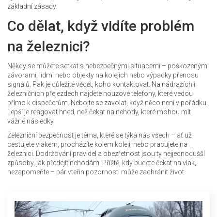
základní zásady.
Co dělat, když vidíte problém
na železnici?
Někdy se můžete setkat s nebezpečnými situacemi – poškozenými
závorami, lidmi nebo objekty na kolejích nebo výpadky přenosu
signálů. Pak je důležité vědět, koho kontaktovat. Na nádražích i
železničních přejezdech najdete nouzové telefony, které vedou
přímo k dispečerům. Nebojte se zavolat, když něco není v pořádku.
Lepší je reagovat hned, než čekat na nehody, které mohou mít
vážné následky.
Železniční bezpečnost je téma, které se týká nás všech – ať už
cestujete vlakem, procházíte kolem kolejí, nebo pracujete na
železnici. Dodržování pravidel a obezřetnost jsou ty nejjednodušší
způsoby, jak předejít nehodám. Příště, kdy budete čekat na vlak,
nezapomeňte – pár vteřin pozornosti může zachránit život.