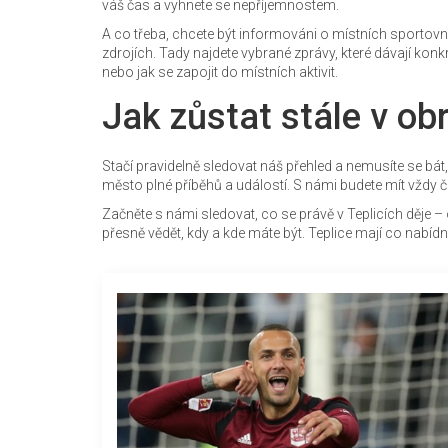
váš čas a vyhnete se nepříjemnostem.
A co třeba, chcete být informováni o místních sportov
zdrojích. Tady najdete vybrané zprávy, které dávají konkrét
nebo jak se zapojit do místních aktivit.
Jak zůstat stále v ob
Stačí pravidelně sledovat náš přehled a nemusíte se bát
město plné příběhů a událostí. S námi budete mít vždy č
Začněte s námi sledovat, co se právě v Teplicích děje – 
přesně vědět, kdy a kde máte být. Teplice mají co nab