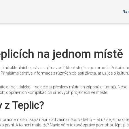
Nar
plicích na jednom místě
o plné aktuálních zpráv a zajímavostí, které stojí za pozornost. Pokud ch
. Přinášíme čerstvé informace z různých oblastí života, ať už jde o kulturu
íte chodit daleko – najdete tu přehledy místních zápasů a turnajů. Nebo
kách, dopravních komplikacích či nových projektech ve městě.
 z Teplic?
mořádném dění. Když například začne něco velkého – ať už se jedná o fes
ako první. A to není málo, že? Navíc vám takové zprávy pomohou lépe pl