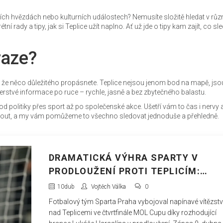
ních hvězdách nebo kulturních událostech? Nemusíte složitě hledat v rů
ní rady a tipy, jak si Teplice užít naplno. Ať už jde o tipy kam zajít, co sl
raze?
, že něco důležitého propásnete. Teplice nejsou jenom bod na mapě, jsou
erstvé informace po ruce – rychle, jasně a bez zbytečného balastu.
od politiky přes sport až po společenské akce. Ušetří vám to čas i nervy 
ídnout, a my vám pomůžeme to všechno sledovat jednoduše a přehledně.
DRAMATICKÁ VÝHRA SPARTY V
PRODLOUŽENÍ PROTI TEPLICÍM:
HARASLÍN ROZHODL ČTVRTFINÁLE
10
dub
Vojtěch Válka
0
Fotbalový tým Sparta Praha vybojoval napínavé vítězství
nad Teplicemi ve čtvrtfinále MOL Cupu díky rozhodující