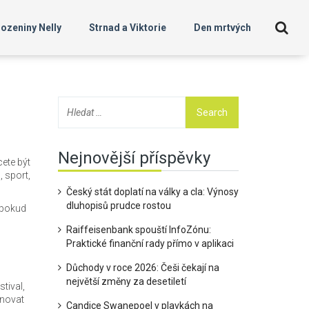
ozeniny Nelly
Strnad a Viktorie
Den mrtvých
Nejnovější příspěvky
cete být
, sport,
Český stát doplatí na války a cla: Výnosy
dluhopisů prudce rostou
 pokud
Raiffeisenbank spouští InfoZónu:
Praktické finanční rady přímo v aplikaci
Důchody v roce 2026: Češi čekají na
největší změny za desetiletí
tival,
ánovat
Candice Swanepoel v plavkách na