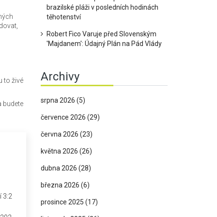
brazilské pláži v posledních hodinách
zných
těhotenství
edovat,
Robert Fico Varuje před Slovenským
'Majdanem': Údajný Plán na Pád Vlády
Archivy
 to živé
srpna 2026
(5)
a budete
července 2026
(29)
června 2026
(23)
května 2026
(26)
dubna 2026
(28)
března 2026
(6)
 3:2
prosince 2025
(17)