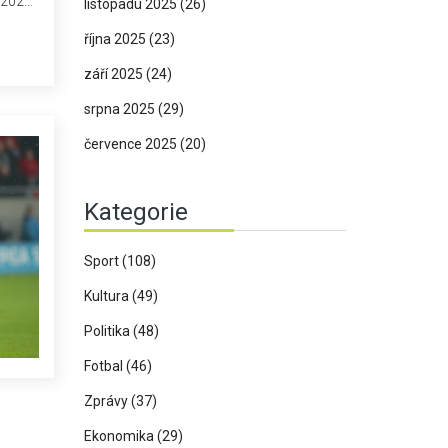
 2025
listopadu 2025
(26)
ba
října 2025
(23)
a
ěch
září 2025
(24)
srpna 2025
(29)
července 2025
(20)
Kategorie
Sport
(108)
Kultura
(49)
Politika
(48)
Fotbal
(46)
Zprávy
(37)
Ekonomika
(29)