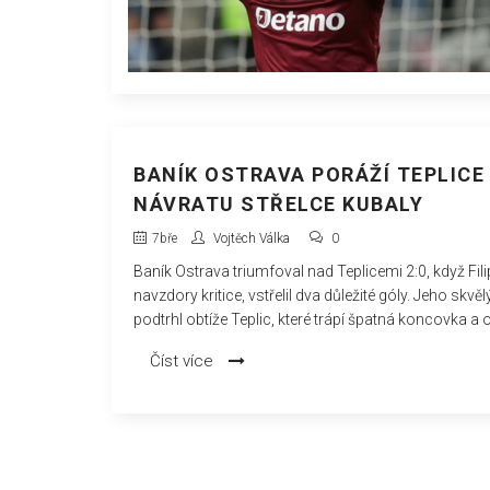
BANÍK OSTRAVA PORÁŽÍ TEPLICE 
NÁVRATU STŘELCE KUBALY
7
bře
Vojtěch Válka
0
Baník Ostrava triumfoval nad Teplicemi 2:0, když Fili
navzdory kritice, vstřelil dva důležité góly. Jeho skvě
podtrhl obtíže Teplic, které trápí špatná koncovka a
chyby. Tímto vítězstvím si Baník upevnil pozici v boj
Číst více
do skupiny o titul.