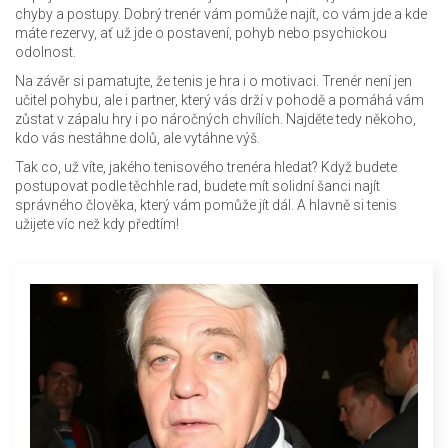
chyby a postupy. Dobrý trenér vám pomůže najít, co vám jde a kde
máte rezervy, ať už jde o postavení, pohyb nebo psychickou
odolnost.
Na závěr si pamatujte, že tenis je hra i o motivaci. Trenér není jen
učitel pohybu, ale i partner, který vás drží v pohodě a pomáhá vám
zůstat v zápalu hry i po náročných chvílích. Najděte tedy někoho,
kdo vás nestáhne dolů, ale vytáhne výš.
Tak co, už víte, jakého tenisového trenéra hledat? Když budete
postupovat podle těchhle rad, budete mít solidní šanci najít
správného člověka, který vám pomůže jít dál. A hlavně si tenis
užijete víc než kdy předtím!