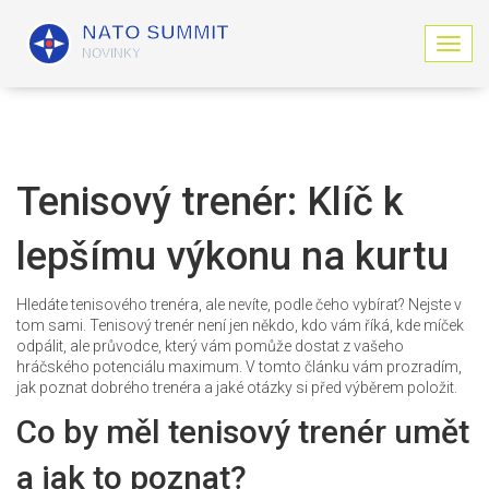
Z
o
b
r
a
z
i
Tenisový trenér: Klíč k
t
n
lepšímu výkonu na kurtu
a
v
i
Hledáte tenisového trenéra, ale nevíte, podle čeho vybírat? Nejste v
g
tom sami. Tenisový trenér není jen někdo, kdo vám říká, kde míček
a
odpálit, ale průvodce, který vám pomůže dostat z vašeho
c
hráčského potenciálu maximum. V tomto článku vám prozradím,
i
jak poznat dobrého trenéra a jaké otázky si před výběrem položit.
Co by měl tenisový trenér umět
a jak to poznat?