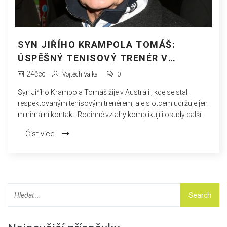
SYN JIŘÍHO KRAMPOLA TOMÁŠ:
ÚSPĚŠNÝ TENISOVÝ TRENÉR V
AUSTRÁLII A ROZJITŘENÉ RODINNÉ
24
čec
Vojtěch Válka
0
VZTAHY
Syn Jiřího Krampola Tomáš žije v Austrálii, kde se stal
respektovaným tenisovým trenérem, ale s otcem udržuje jen
minimální kontakt. Rodinné vztahy komplikují i osudy dalších
Krampolových dětí, včetně odloučeného Jiřího a adoptivních
Číst více
synů. Video hovor po Tomášově nehodě změnu nepřinesl.