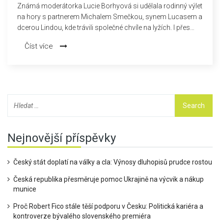
Známá moderátorka Lucie Borhyová si udělala rodinný výlet
na hory s partnerem Michalem Smečkou, synem Lucasem a
dcerou Lindou, kde trávili společné chvíle na lyžích. I přes
mlhavé počasí neztratili nadšení a krásné momenty sdíleli na
Číst více
sociálních sítích. Borhyová zdůraznila jejich vytrvalost a
radost, kterou zažili na horách.
Nejnovější příspěvky
Český stát doplatí na války a cla: Výnosy dluhopisů prudce rostou
Česká republika přesměruje pomoc Ukrajině na výcvik a nákup
munice
Proč Robert Fico stále těší podporu v Česku: Politická kariéra a
kontroverze bývalého slovenského premiéra