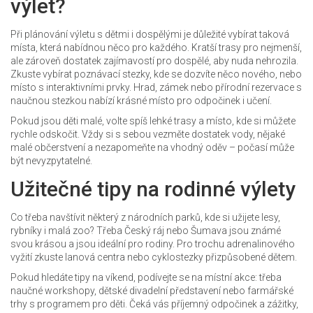
výlet?
Při plánování výletu s dětmi i dospělými je důležité vybírat taková
místa, která nabídnou něco pro každého. Kratší trasy pro nejmenší,
ale zároveň dostatek zajímavostí pro dospělé, aby nuda nehrozila.
Zkuste vybírat poznávací stezky, kde se dozvíte něco nového, nebo
místo s interaktivními prvky. Hrad, zámek nebo přírodní rezervace s
naučnou stezkou nabízí krásné místo pro odpočinek i učení.
Pokud jsou děti malé, volte spíš lehké trasy a místo, kde si můžete
rychle odskočit. Vždy si s sebou vezměte dostatek vody, nějaké
malé občerstvení a nezapomeňte na vhodný oděv – počasí může
být nevyzpytatelné.
Užitečné tipy na rodinné výlety
Co třeba navštívit některý z národních parků, kde si užijete lesy,
rybníky i malá zoo? Třeba Český ráj nebo Šumava jsou známé
svou krásou a jsou ideální pro rodiny. Pro trochu adrenalinového
vyžití zkuste lanová centra nebo cyklostezky přizpůsobené dětem.
Pokud hledáte tipy na víkend, podívejte se na místní akce: třeba
naučné workshopy, dětské divadelní představení nebo farmářské
trhy s programem pro děti. Čeká vás příjemný odpočinek a zážitky,