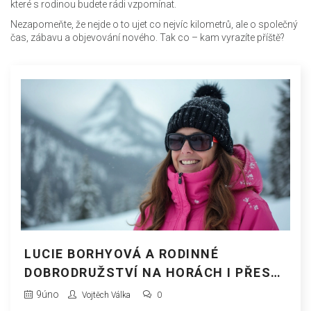
které s rodinou budete rádi vzpomínat.
Nezapomeňte, že nejde o to ujet co nejvíc kilometrů, ale o společný
čas, zábavu a objevování nového. Tak co – kam vyrazíte příště?
LUCIE BORHYOVÁ A RODINNÉ
DOBRODRUŽSTVÍ NA HORÁCH I PŘES
MLHU
9
úno
Vojtěch Válka
0