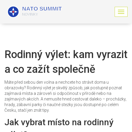
Z
o
b
r
a
z
i
Rodinný výlet: kam vyrazit
t
n
a co zažít společně
a
v
i
Máte před sebou den volna a nechcete ho strávit doma u
g
obrazovky? Rodinný výlet je skvělý způsob, jak postupně poznat
a
zajímavá místa a zároveň si odpočinout v přírodě nebo na
c
zajímavých akcích. A nemusíte hned cestovat daleko – procházky,
i
hrady, zábavní parky či naučné stezky jsou dostupné po celém
Česku, stačí jen znát tipy.
Jak vybrat místo na rodinný