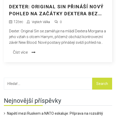
DEXTER: ORIGINAL SIN PŘINÁŠÍ NOVÝ
POHLED NA ZAČÁTKY DEXTERA BEZ
NÁVAZNOSTI NA NEW BLOOD
12
čec
Vojtěch Válka
0
Dexter: Original Sin se zaměřuje na mládí Dextera Morgana a
jeho vztah s otcem Harrym, přičemž obchází kontroverzní
závěr New Blood. Nové postavy přinášejí svěží pohled na
původní svět, přidávají hloubku původnímu příběhu a
Číst více
rozšiřují morální dilemata, která formují Dexterovu
osobnost.
Nejnovější příspěvky
Napětí mezi Ruskem a NATO eskaluje: Příprava na rozsáhlý