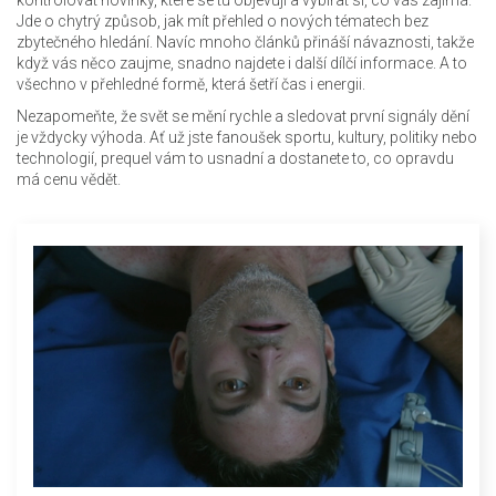
kontrolovat novinky, které se tu objevují a vybírat si, co vás zajímá.
Jde o chytrý způsob, jak mít přehled o nových tématech bez
zbytečného hledání. Navíc mnoho článků přináší návaznosti, takže
když vás něco zaujme, snadno najdete i další dílčí informace. A to
všechno v přehledné formě, která šetří čas i energii.
Nezapomeňte, že svět se mění rychle a sledovat první signály dění
je vždycky výhoda. Ať už jste fanoušek sportu, kultury, politiky nebo
technologií, prequel vám to usnadní a dostanete to, co opravdu
má cenu vědět.