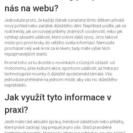
nás na webu?
Jednoduše proto, že každý článek označený tímto štítkem přináší
nový pohled nebo začátek důležitého dění. Například uvidíte, jak se
rodí trendy, jak se rozvíjejí příběhy známých osobností, nebo jak
vznikají zásadní události, které ovlivní další vývoj. Je to takové
místo pro první kroky do většího světa informací. Nemusíte
procházet celý web krok za krokem, tady máte výběr těch
nejzajímavějších startů.
Kromě toho se tu dozvíte o novinkách z různých oblastí: od
motorismu, přes kulturní akce, sportovní události, až třeba po
technologické novinky či důležité společenské témata. Vše
jednoduše přehledně na jednom místě, aby vás nic důležitého
nepřehlédlo.
Jak využít tyto informace v
praxi?
Jestli máte rádi aktuální zprávy, trendové záležitosti nebo příběhy,
které právě začínají, tag prequel je pro vás. Stačí pravidelně