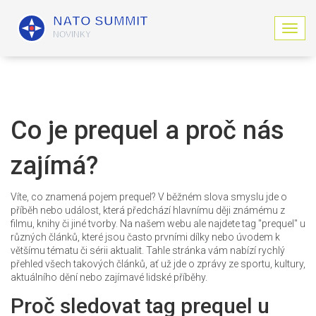
Z
o
b
r
a
z
i
Co je prequel a proč nás
t
n
zajímá?
a
v
i
Víte, co znamená pojem prequel? V běžném slova smyslu jde o
g
příběh nebo událost, která předchází hlavnímu ději známému z
a
filmu, knihy či jiné tvorby. Na našem webu ale najdete tag "prequel" u
c
různých článků, které jsou často prvními dílky nebo úvodem k
i
většímu tématu či sérii aktualit. Tahle stránka vám nabízí rychlý
přehled všech takových článků, ať už jde o zprávy ze sportu, kultury,
aktuálního dění nebo zajímavé lidské příběhy.
Proč sledovat tag prequel u