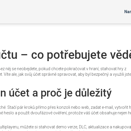
Nar
účtu – co potřebujete věd
Bez něj se neobejdete, pokud chcete pokračovat v hraní, stahovat hry z
 Víte ale, jak svůj účet správně spravovat, aby byl bezpečný a využili jste
n účet a proč je důležitý
é. Stačí pár kroků přímo přes konzoli nebo web, zadat e-mail, vytvořit 
lné heslo a použít dvoufázové ověření, protože váš účet obsahuje nejen hry
 multiplayeru, můžete si stahovat demo verze, DLC, aktualizace a nakupov