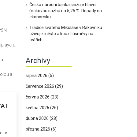
Česká národní banka snižuje hlavní
úrokovou sazbu na 5,25 %: Dopady na
ekonomiku
Tradice svatého Mikuláše v Rakovníku
PSN i
oživuje město a kouzlí úsměvy na
tvářích
iplayeru.
Archivy
na
rolou a
srpna 2026
(5)
července 2026
(29)
června 2026
(23)
VAT
května 2026
(26)
dubna 2026
(28)
března 2026
(6)
dios,