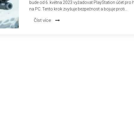
bude od 6. května 2023 vyžadovat PlayStation účet pro 
na PC. Tento krok zvyšuje bezpečnost a bojuje proti
podvodníkům. Nový balíček 'Polar Patriots' přichází 9. k
Číst více
s zimním tématem.