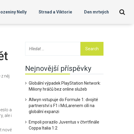
ozeniny Nelly
Strnad a Viktorie
Den mrtvých
ět
Nejnovější příspěvky
 z něj
Globální výpadek PlayStation Network:
Miliony hráčů bez online služeb
Allwyn vstupuje do Formule 1: dvojité
partnerství s F1 i McLarenem cílí na
heslo a
globální expanzi
, ale i
Empoli porazilo Juventus v čtvrtfinále
Coppa Italia 1:2
at nové