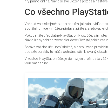
hry přímo online. Navíc si své uložené pozice a nastav
Co všechno PlayStat
Vaše uživatelské jméno se stane tím, jak vás uvidí ostatní
sociální funkce – můžete přidávat přátele, sledovat jejic
Pokud máte předplatné PlayStation Plus, účet vám otev
Navíc lze synchronizovat cloudové úložiště, takže vás n
Správa vašeho účtu není složitá, ale stojí za to pravid
podezřelou aktivitu může ochránit váš filtrovaný obsah i
V kostce: PlayStation účet je víc než jen profil. Je to vá
využívat naplno.