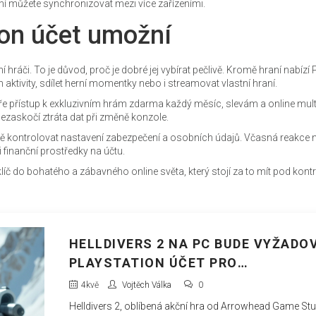
ení můžete synchronizovat mezi více zařízeními.
ion účet umožní
 hráči. To je důvod, proč je dobré jej vybírat pečlivě. Kromě hraní nabízí 
h aktivity, sdílet herní momentky nebo i streamovat vlastní hraní.
ře přístup k exkluzivním hrám zdarma každý měsíc, slevám a online mult
ezaskočí ztráta dat při změně konzole.
elně kontrolovat nastavení zabezpečení a osobních údajů. Včasná reakce 
 finanční prostředky na účtu.
š klíč do bohatého a zábavného online světa, který stojí za to mít pod kont
HELLDIVERS 2 NA PC BUDE VYŽADO
PLAYSTATION ÚČET PRO
BEZPROBLÉMOVÝ HERNÍ ZÁŽITEK
4
kvě
Vojtěch Válka
0
Helldivers 2, oblíbená akční hra od Arrowhead Game Stu