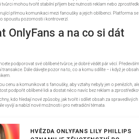
i tvůrci mohou tvořit stabilní příjem bez nutnosti reklam nebo zprostředk
rující přímou komunikaci mezi fanoušky a jejich oblíbenci. Platforma se
lo spoustu pozornosti i kontroverzí.
t OnlyFans a na co si dát
cete podporovat své oblíbené tvůrce, je dobré vědět pár věcí. Především 
ní transakce. Dále dávejte pozor na to, co a komu sdílíte – i když je obsah
nikem.
nou cenu a komunikovat s fanoušky, aby vztahy nebyly jen o penězích, ale
žitost podpořit oblíbené lidi a dostat něco navíc bez reklam a zprostředko
hny, kdo hledají nové způsoby, jak tvořit i sdílet obsah za spravedlivých
le vyvíjí a nabízí nové možnosti i pro netradiční témata.
HVĚZDA ONLYFANS LILY PHILLIPS