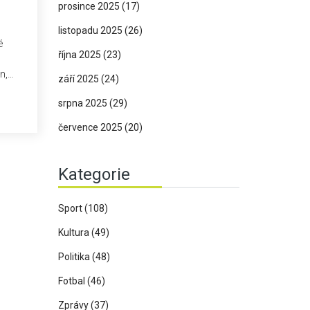
prosince 2025
(17)
listopadu 2025
(26)
é
října 2025
(23)
n,
září 2025
(24)
srpna 2025
(29)
e o
července 2025
(20)
Kategorie
Sport
(108)
Kultura
(49)
Politika
(48)
Fotbal
(46)
Zprávy
(37)