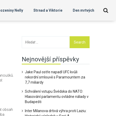
ozeniny Nelly
Strnad a Viktorie
Den mrtvých
Nejnovější příspěvky
Jake Paul ostře napadl UFC kvůli
fanoušků.
rekordní smlouvě s Paramountem za
l:
7,7 miliardy
Schválení vstupu Švédska do NATO:
Hlasování parlamentu ovládne nálady v
Budapešti
vat obsah
Inter Milanova drtivá výhra proti Laziu:
eba