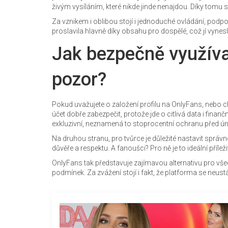
živým vysíláním, které nikde jinde nenajdou. Díky tomu s
Za vznikem i oblibou stojí i jednoduché ovládání, podpo
proslavila hlavně díky obsahu pro dospělé, což jí vynes
Jak bezpečně využíva
pozor?
Pokud uvažujete o založení profilu na OnlyFans, nebo ch
účet dobře zabezpečit, protože jde o citlivá data i finanč
exkluzivní, neznamená to stoprocentní ochranu před ú
Na druhou stranu, pro tvůrce je důležité nastavit správ
důvěře a respektu. A fanoušci? Pro ně je to ideální příle
OnlyFans tak představuje zajímavou alternativu pro všec
podmínek. Za zvážení stojí i fakt, že platforma se neustá