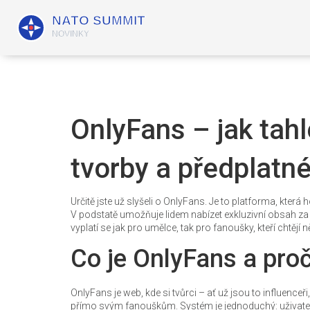
OnlyFans – jak tahl
tvorby a předplatn
Určitě jste už slyšeli o OnlyFans. Je to platforma, kte
V podstatě umožňuje lidem nabízet exkluzivní obsah za
vyplatí se jak pro umělce, tak pro fanoušky, kteří chtějí 
Co je OnlyFans a proč
OnlyFans je web, kde si tvůrci – ať už jsou to influence
přímo svým fanouškům. Systém je jednoduchý: uživatelé s