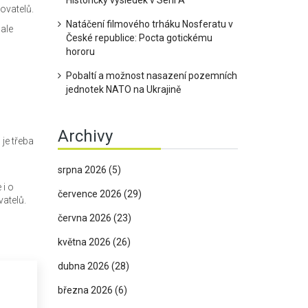
Historický výsledek v Serii A
ovatelů.
Natáčení filmového trháku Nosferatu v
 ale
České republice: Pocta gotickému
hororu
Pobaltí a možnost nasazení pozemních
jednotek NATO na Ukrajině
Archivy
je třeba
srpna 2026
(5)
 i o
července 2026
(29)
vatelů.
června 2026
(23)
května 2026
(26)
dubna 2026
(28)
března 2026
(6)