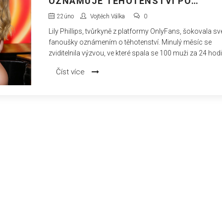
OZNAMUJE TĚHOTENSTVÍ PO
KONTROVERZNÍ SEXUÁLNÍ VÝZVĚ
22
úno
Vojtěch Válka
0
Lily Phillips, tvůrkyně z platformy OnlyFans, šokovala sv
fanoušky oznámením o těhotenství. Minulý měsíc se
zviditelnila výzvou, ve které spala se 100 muži za 24 hodi
což vedlo k rozporuplným reakcím. Rádio moderátor se
Číst více
vtipně ptá na paternity dítěte, zatímco veřejnost spekuluj
pravděpodobnosti celého příběhu.