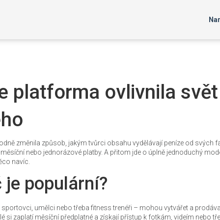
Nar
e platforma ovlivnila svět
ého
rá hodně změnila způsob, jakým tvůrci obsahu vydělávají peníze od svých 
 měsíční nebo jednorázové platby. A přitom jde o úplně jednoduchý mode
něco navíc.
 je populární?
ři, sportovci, umělci nebo třeba fitness trenéři – mohou vytvářet a prodá
i zaplatí měsíční předplatné a získají přístup k fotkám, videím nebo tř