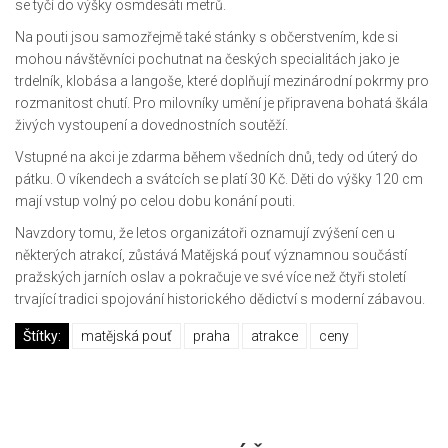
se tyčí do výšky osmdesáti metrů.
Na pouti jsou samozřejmě také stánky s občerstvením, kde si
mohou návštěvníci pochutnat na českých specialitách jako je
trdelník, klobása a langoše, které doplňují mezinárodní pokrmy pro
rozmanitost chutí. Pro milovníky umění je připravena bohatá škála
živých vystoupení a dovednostních soutěží.
Vstupné na akci je zdarma během všedních dnů, tedy od úterý do
pátku. O víkendech a svátcích se platí 30 Kč. Děti do výšky 120 cm
mají vstup volný po celou dobu konání pouti.
Navzdory tomu, že letos organizátoři oznamují zvýšení cen u
některých atrakcí, zůstává Matějská pouť významnou součástí
pražských jarních oslav a pokračuje ve své více než čtyři století
trvající tradici spojování historického dědictví s moderní zábavou.
Štítky:
matějská pouť
praha
atrakce
ceny