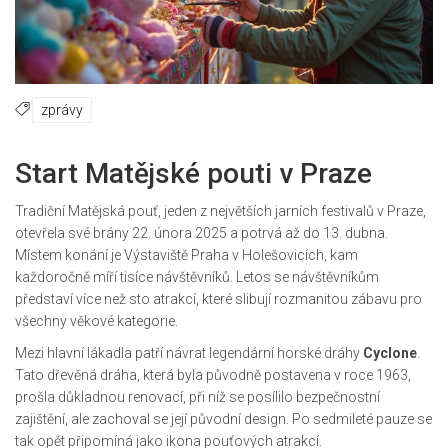
zprávy
Start Matějské pouti v Praze
Tradiční Matějská pouť, jeden z největších jarních festivalů v Praze,
otevřela své brány 22. února 2025 a potrvá až do 13. dubna.
Místem konání je Výstaviště Praha v Holešovicích, kam
každoročně míří tisíce návštěvníků. Letos se návštěvníkům
představí více než sto atrakcí, které slibují rozmanitou zábavu pro
všechny věkové kategorie.
Mezi hlavní lákadla patří návrat legendární horské dráhy
Cyclone
.
Tato dřevěná dráha, která byla původně postavena v roce 1963,
prošla důkladnou renovací, při níž se posílilo bezpečnostní
zajištění, ale zachoval se její původní design. Po sedmileté pauze se
tak opět připomíná jako ikona pouťových atrakcí.