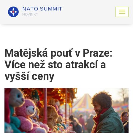
Z
o
b
r
a
z
i
Matějská pouť v Praze:
t
n
Více než sto atrakcí a
a
v
vyšší ceny
i
g
a
c
i